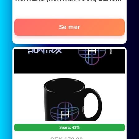
Muggar
Se mer
Spara: 43%