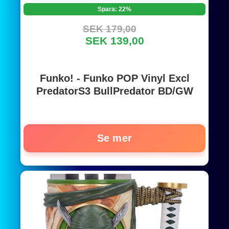
Spara: 22%
SEK 179,00
SEK 139,00
Funko! - Funko POP Vinyl Excl
PredatorS3 BullPredator BD/GW
Se mer