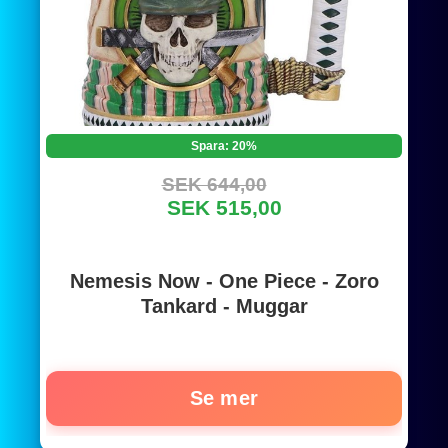
Spara: 20%
SEK 644,00
SEK 515,00
Nemesis Now - One Piece - Zoro
Tankard - Muggar
Se mer