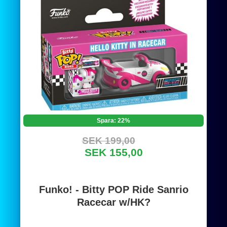
Spara: 22%
SEK 199,00
SEK 155,00
Funko! - Bitty POP Ride Sanrio
Racecar w/HK?