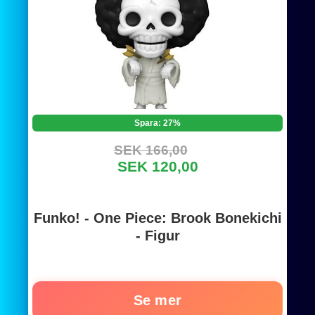
Spara: 27%
SEK 166,00
SEK 120,00
Funko! - One Piece: Brook Bonekichi
- Figur
Se mer