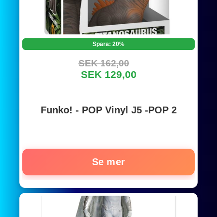
Spara: 20%
SEK 162,00
SEK 129,00
Funko! - POP Vinyl J5 -POP 2
Se mer