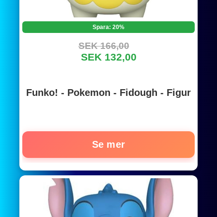
Spara: 20%
SEK 166,00
SEK 132,00
Funko! - Pokemon - Fidough - Figur
Se mer