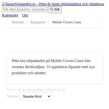
🔍 Sök
Kategorier
Om
Startsida
›
Kategorier
›
Mobile Covers Cases
Erbjudanden på Mobile
Covers Cases
Hitta bra erbjudanden på Mobile Covers Cases från
svenska återförsäljare. Vi uppdaterar löpande med nya
produkter och rabatter.
Visar 1-50 av 184 produkter (Sida 1 av 4)
Sortera: