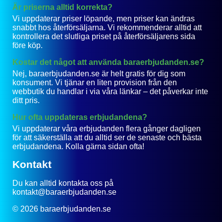
Är priserna alltid korrekta?
Vi uppdaterar priser löpande, men priser kan ändras
snabbt hos återförsäljarna. Vi rekommenderar alltid att
kontrollera det slutliga priset på återförsäljarens sida
före köp.
Kostar det något att använda baraerbjudanden.se?
Nej, baraerbjudanden.se är helt gratis för dig som
konsument. Vi tjänar en liten provision från den
webbutik du handlar i via våra länkar – det påverkar inte
ditt pris.
Hur ofta uppdateras erbjudandena?
Vi uppdaterar våra erbjudanden flera gånger dagligen
för att säkerställa att du alltid ser de senaste och bästa
erbjudandena. Kolla gärna sidan ofta!
Kontakt
Du kan alltid kontakta oss på
kontakt@baraerbjudanden.se
© 2026 baraerbjudanden.se