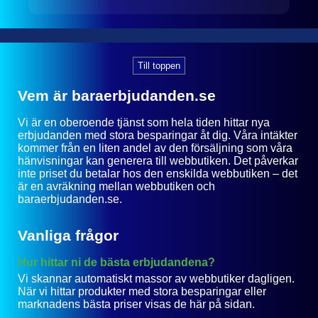
Till toppen
Vem är baraerbjudanden.se
Vi är en oberoende tjänst som hela tiden hittar nya
erbjudanden med stora besparingar åt dig. Våra intäkter
kommer från en liten andel av den försäljning som våra
hänvisningar kan generera till webbutiken. Det påverkar
inte priset du betalar hos den enskilda webbutiken – det
är en avräkning mellan webbutiken och
baraerbjudanden.se.
Vanliga frågor
Hur hittar ni de bästa erbjudandena?
Vi skannar automatiskt massor av webbutiker dagligen.
När vi hittar produkter med stora besparingar eller
marknadens bästa priser visas de här på sidan.