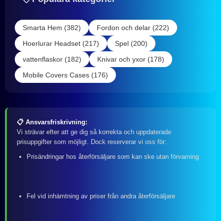
Smarta Hem (382)
Fordon och delar (222)
Hoerlurar Headset (217)
Spel (200)
vattenflaskor (182)
Knivar och yxor (178)
Mobile Covers Cases (176)
📋 Ansvarsfriskrivning:
Vi strävar efter att ge dig så korrekta och uppdaterade
prisuppgifter som möjligt. Dock reserverar vi oss för:
Prisändringar hos återförsäljare som kan ske utan förvarning
Fel vid inhämtning av priser från andra återförsäljare