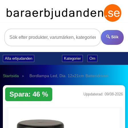
🔍 Sök
Alla erbjudanden
Kategorier
Om
Startsida
›
Bordlampa Led, Dia. 12x21cm Batteridriven
Spara: 46 %
Uppdaterad: 09/08-2026