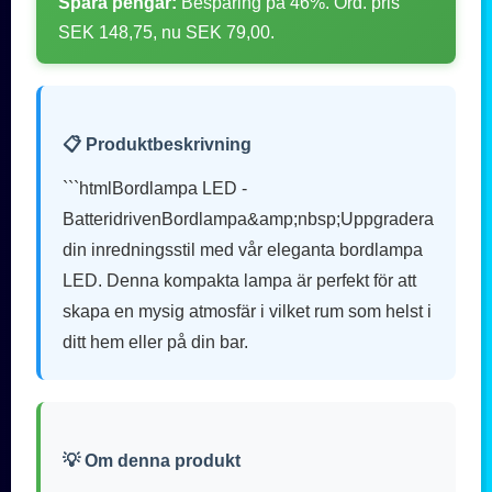
Spara pengar:
Besparing på 46%. Ord. pris
SEK 148,75, nu SEK 79,00.
📋 Produktbeskrivning
```htmlBordlampa LED -
BatteridrivenBordlampa&amp;nbsp;Uppgradera
din inredningsstil med vår eleganta bordlampa
LED. Denna kompakta lampa är perfekt för att
skapa en mysig atmosfär i vilket rum som helst i
ditt hem eller på din bar.
💡 Om denna produkt