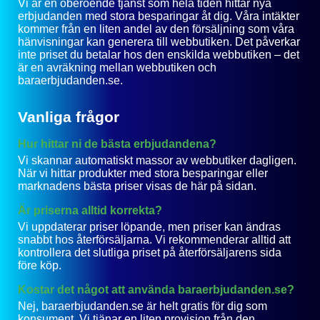
Vi är en oberoende tjänst som hela tiden hittar nya
erbjudanden med stora besparingar åt dig. Våra intäkter
kommer från en liten andel av den försäljning som våra
hänvisningar kan generera till webbutiken. Det påverkar
inte priset du betalar hos den enskilda webbutiken – det
är en avräkning mellan webbutiken och
baraerbjudanden.se.
Vanliga frågor
Hur hittar ni de bästa erbjudandena?
Vi skannar automatiskt massor av webbutiker dagligen.
När vi hittar produkter med stora besparingar eller
marknadens bästa priser visas de här på sidan.
Är priserna alltid korrekta?
Vi uppdaterar priser löpande, men priser kan ändras
snabbt hos återförsäljarna. Vi rekommenderar alltid att
kontrollera det slutliga priset på återförsäljarens sida
före köp.
Kostar det något att använda baraerbjudanden.se?
Nej, baraerbjudanden.se är helt gratis för dig som
konsument. Vi tjänar en liten provision från den