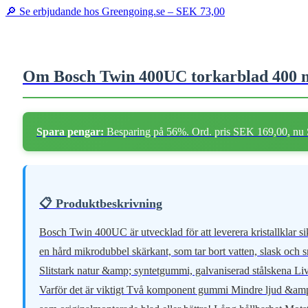
🔎 Se erbjudande hos Greengoing.se –
SEK 73,00
Om Bosch Twin 400UC torkarblad 400 mm
Spara pengar:
Besparing på 56%. Ord. pris SEK 169,00, nu
📋 Produktbeskrivning
Bosch Twin 400UC är utvecklad för att leverera kristallklar sikt även i svenskt regn och snö. Den unika tvåkomponents teknologin kombinerar en mjuk gummirygg för tyst, vibrationsfri drift med en hård mikrodubbel skärkant, som tar bort vatten, slask och smuts i ett drag. Längd: 400 mm Montering: Quick Clip universaladapter klicka på, lås, kör Innehåll: 1 st. torkarblad 400mm. Material: Slitstark natur &amp; syntetgummi, galvaniserad stålskena Livslängd: Upp till 30 % längre än standardblad tack vare UV och ozonbeständiga material Fördelar med Bosch Twin 650UC Fördel Varför det är viktigt Två komponent gummi Mindre ljud &amp; perfekt kantryck Quick Clip adapter Monteras på under 1 minut, utan verktyg OEM kvalitet Tillverkad av Bosch samma kvalitet som originalmonterade blad eller bättre! Lång hållbarhet Motståndskraftig mot frost, solljus och spolarvätska Passar till framrutan på: Alfa Romeo Spider (105), 01.1968 - 12.1977 Alfa Romeo Spider (115), 03.1971 - 12.1990 Alfa Romeo 33 Hatchback (907a), 01.1990 - 09.1994 Alfa Romeo 33 Sportwagon (907b), 01.1990 - 09.1994 Alfa Romeo Sprint / Alfasud Sprint (902a), 09.1976 - 12.1989 Alfa Romeo Alfetta Gt (116), 01.1974 - 01.1986 Alfa Romeo Alfetta Sedan (116), 07.1974 - 12.1984 Alfa Romeo Giulietta Sedan (116), 10.1977 - 04.1985 Alfa Romeo Montreal (105), 12.1972 - 03.1979 Alfa Romeo 147 (937), 10.2000 - 03.2010 Alfa Romeo Gt (937), 11.2003 - 09.2010 Aston Martin Dbs Vantage, 10.1968 - 08.1972 Audi 80 B4 Avant (8c5), 09.1991 - 01.1996 Audi 80 B1 Sedan (80, 82), 05.1972 - 07.1978 Audi 100 C1 Coupe, 07.1970 - 12.1976 Audi 100 C1 Sedan, 11.1968 - 07.1976 Audi 50 (86), 08.1974 - 07.1978 Bmw 2000-3200 (E9) Coupe, 05.1971 - 03.1976 Chevrolet Kalos Hatchback, 05.2003 - 05.2008 Chevrolet Kalos Sedan, 03.2005- Chevrolet Aveo / Kalos Sedan (T250, T255), 03.2005- Chevrolet Captiva (C100, C140), 06.2006- Chevrolet Aveo / Kalos Hatchback (T250, T255), 06.2006- Chevrolet Captiva Sport, 01.2007- Chevrolet Aveo / Kalos Hatchback (T200), 01.2004 - 05.2008 Chevrolet Aveo / Kalos Sedan (T200), 05.2003 - 05.2008 Chevrolet Cobalt Ii, 01.2013- Chrysler Voyager Iv (Rg, Rs), 02.2000 - 12.2008 Chrysler Pt Cruiser Stationcar, 06.2000 - 12.2010 Chrysler Grand Voyager V (Rt), 10.2007- Chrysler Grand Voyager Iv (Rg, Rs), 02.2000 - 02.2008 Citroën Xm I Hatchback (Y3), 05.1989 - 06.1994 Citroën Xm I Stationcar (Y3), 05.1989 - 07.1994 Citroën Lna Hatchback, 07.1982 - 10.1986 Citroën Cx I Stationcar, 09.1975 - 08.1985 Citroën Cx I Hatchback, 09.1974 - 08.1985 Citroën Cx Ii Hatchback, 07.1985 - 12.1992 Citroën Evasion (22, U6), 06.1994 - 07.2002 Citroën Ax, 07.1986 - 12.1998 Citroën C15 Van, 10.1984 - 12.2005 Citroën Gs Hatchback, 09.1970 - 07.1986 Citroën Gs Break, 07.1971 - 07.1986 Citroën Xantia Stationcar (X1, X2), 06.1995 - 04.2003 Citroën Saxo Hatchback, 02.1996 - 04.2004 Citroën Berlingo / Berlingo First I Van (M), 07.1996 - 12.2011 Citroën Berlingo / Berlingo First I (Mf, Gjk, Gfk), 07.1996 - 12.2011 Citroën Xm Ii Hatchback (Y4), 05.1994 - 10.2000 Citroën Xantia Stationcar (X2), 01.1998 - 04.2003 Citroën Cx Ii Stationcar, 07.1985 - 12.1992 Citroën Xm Ii Stationcar (Y4), 05.1994 - 10.2000 Citroën C15 Stationcar, 04.1987 - 