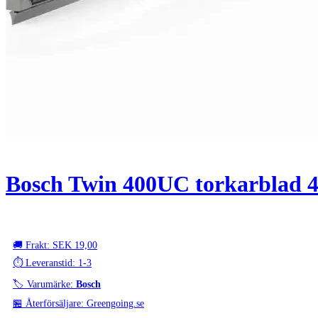
Bosch Twin 400UC torkarblad 40
🚚 Frakt: SEK 19,00
⏱️ Leveranstid: 1-3
🏷️ Varumärke:
Bosch
🏪 Återförsäljare: Greengoing.se