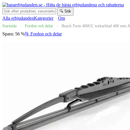
🔍 Sök
Alla erbjudanden
Kategorier
Om
Startsida
›
Fordon och delar
›
Bosch Twin 400UC torkarblad 400 mm Alf
Spara: 56 %
📂 Fordon och delar