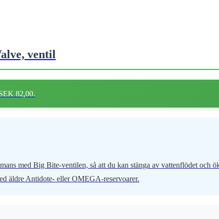
lve, ventil
 SEK 82,00.
ammans med Big Bite-ventilen, så att du kan stänga av vattenflödet och ö
 med äldre Antidote- eller OMEGA-reservoarer.