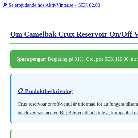
🔎 Se erbjudande hos AktivVinter.se –
SEK 82,00
Om Camelbak Crux Reservoir On/Off Va
Spara pengar:
Besparing på 31%. Ord. pris SEK 119,00, nu
📋 Produktbeskrivning
Crux reservoar on/off-ventil är utformad för att fungera tills
inte levereras med en Big Bite-ventil och inte är kompatibel