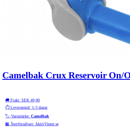
Camelbak Crux Reservoir On/Off
🚚 Frakt: SEK 49,00
⏱️ Leveranstid: 1-3 dagar
🏷️ Varumärke:
Camelbak
🏪 Återförsäljare: AktivVinter.se