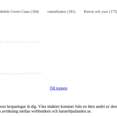
Mobile Covers Cases (184)
vattenflaskor (181)
Knivar och yxor (175
gt. Dock reserverar vi oss för:
ren innan du genomför ditt köp.
Till toppen
tora besparingar åt dig. Våra intäkter kommer från en liten andel av de
 en avräkning mellan webbutiken och baraerbjudanden.se.