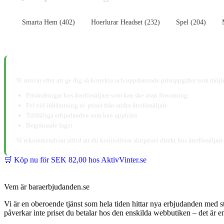
Smarta Hem (402)
Hoerlurar Headset (232)
Spel (204)
📋 Ansvarsfriskrivning:
Vi strävar efter att ge dig så korrekta och uppdaterade prisuppgifter som möjli
Prisändringar hos återförsäljare som kan ske utan förvarning
Fel vid inhämtning av priser från andra återförsäljare
Tillfälliga erbjudanden som kan upphöra
Begränsade lager
Vi rekommenderar alltid att du kontrollerar slutpriset direkt hos återförsälja
🛒 Köp nu för SEK 82,00 hos AktivVinter.se
Vem är baraerbjudanden.se
Vi är en oberoende tjänst som hela tiden hittar nya erbjudanden med s
påverkar inte priset du betalar hos den enskilda webbutiken – det är