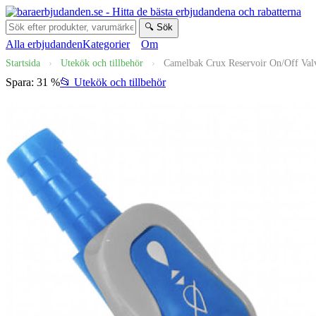
🔍 Sök
Alla erbjudanden
Kategorier
Om
Startsida
›
Utekök och tillbehör
›
Camelbak Crux Reservoir On/Off Valv
Spara: 31 %
📂 Utekök och tillbehör