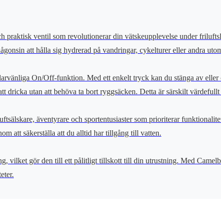
aktisk ventil som revolutionerar din vätskeupplevelse under friluftsliv.
någonsin att hålla sig hydrerad på vandringar, cykelturer eller andra utom
rvänliga On/Off-funktion. Med ett enkelt tryck kan du stänga av eller ö
 dricka utan att behöva ta bort ryggsäcken. Detta är särskilt värdefullt 
tsälskare, äventyrare och sportentusiaster som prioriterar funktionalit
att säkerställa att du alltid har tillgång till vatten.
 vilket gör den till ett pålitligt tillskott till din utrustning. Med Came
eter.