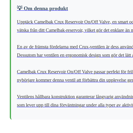
💡 Om denna produkt
Upptäck Camelbak Crux Reservoir On/Off Valve, en smart och pr
vätska från ditt Camelbak-reservoir, vilket gör det enklare än 
En av de främsta fördelarna med Crux-ventilen är dess använda
Dessutom har ventilen en ergonomisk design som gör det lätt att
Camelbak Crux Reservoir On/Off Valve passar perfekt för friluf
nybörjare kommer denna ventil att förbättra din upplevelse genom 
Ventilens hållbara konstruktion garanterar långvarig användning,
som lever upp till dina förväntningar under alla typer av aktivit