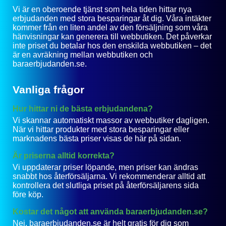
Vi är en oberoende tjänst som hela tiden hittar nya
erbjudanden med stora besparingar åt dig. Våra intäkter
kommer från en liten andel av den försäljning som våra
hänvisningar kan generera till webbutiken. Det påverkar
inte priset du betalar hos den enskilda webbutiken – det
är en avräkning mellan webbutiken och
baraerbjudanden.se.
Vanliga frågor
Hur hittar ni de bästa erbjudandena?
Vi skannar automatiskt massor av webbutiker dagligen.
När vi hittar produkter med stora besparingar eller
marknadens bästa priser visas de här på sidan.
Är priserna alltid korrekta?
Vi uppdaterar priser löpande, men priser kan ändras
snabbt hos återförsäljarna. Vi rekommenderar alltid att
kontrollera det slutliga priset på återförsäljarens sida
före köp.
Kostar det något att använda baraerbjudanden.se?
Nej, baraerbjudanden.se är helt gratis för dig som