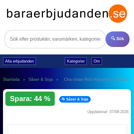
🔍 Sök
Alla erbjudanden
Kategorier
Om
Startsida
›
Såser & Soja
›
Cha-chaw Röd Habanero Chilisås 2
Spara: 44 %
📂 Såser & Soja
Uppdaterad: 07/08-2026