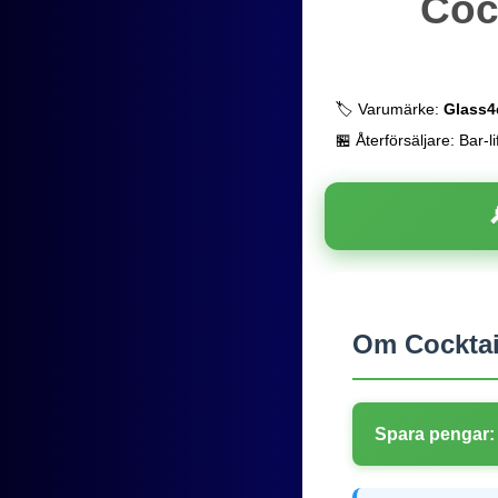
Coc
🏷️ Varumärke:
Glass4
🏪 Återförsäljare: Bar-li
Om Cocktail
Spara pengar: