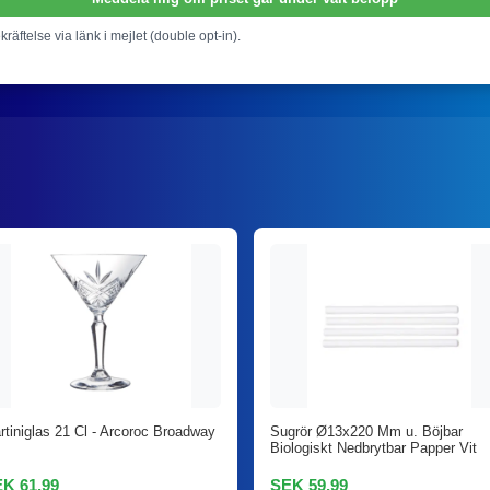
ekräftelse via länk i mejlet (double opt-in).
rtiniglas 21 Cl - Arcoroc Broadway
Sugrör Ø13x220 Mm u. Böjbar
Biologiskt Nedbrytbar Papper Vit
K 61,99
SEK 59,99