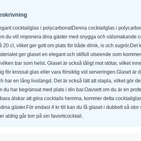
eskrivning
egant cocktailglas i polycarbonatDenna cocktailglas i polycarbo
 om du vill imponera dina gäster med snygga och välsmakande co
 20 cl, vilket ger gott om plats för både drink, is och sugrör.Det 
erialet ger glaset en elegant och stilfull utseende som kommer a
l vilken bar som helst. Glaset är också tåligt mot stötar, vilket inn
g för krossat glas eller vara försiktig vid serveringen.Glaset är d
h har en lång livslängd. Det är också lätt att stapla, vilket gör det
 du har begränsat med plats i din bar.Oavsett om du är en prof
 bara älskar att göra cocktails hemma, kommer detta cocktailglas
dina gäster.För endast 4 kr till kan du få glaset i dubbelt så stor
ter aldrig går torr på sin favoritcocktail.