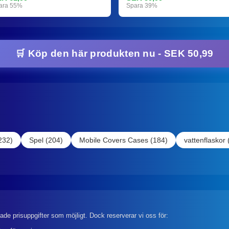
ara 55%
Spara 39%
🛒 Köp den här produkten nu - SEK 50,99
232)
Spel (204)
Mobile Covers Cases (184)
vattenflaskor 
rade prisuppgifter som möjligt. Dock reserverar vi oss för: