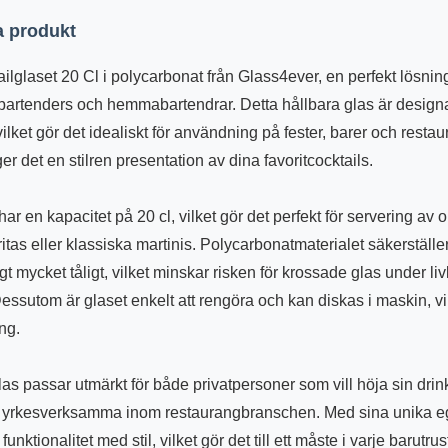
 produkt
lglaset 20 Cl i polycarbonat från Glass4ever, en perfekt lösnin
bartenders och hemmabartendrar. Detta hållbara glas är designat
 vilket gör det idealiskt för användning på fester, barer och resta
er det en stilren presentation av dina favoritcocktails.
har en kapacitet på 20 cl, vilket gör det perfekt för servering av 
itas eller klassiska martinis. Polycarbonatmaterialet säkerställer
gt mycket tåligt, vilket minskar risken för krossade glas under liv
. Dessutom är glaset enkelt att rengöra och kan diskas i maskin, vi
ng.
las passar utmärkt för både privatpersoner som vill höja sin dri
 yrkesverksamma inom restaurangbranschen. Med sina unika 
unktionalitet med stil, vilket gör det till ett måste i varje barutrus