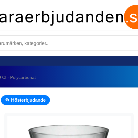
0 Cl - Polycarbonat
📂 Hösterbjudande