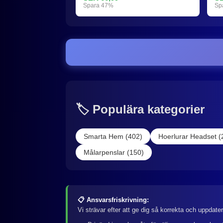
Spara 47%
Sp
🏷️ Populära kategorier
Smarta Hem (402)
Hoerlurar Headset (
Målarpenslar (150)
📋 Ansvarsfriskrivning:
Vi strävar efter att ge dig så korrekta och uppdate