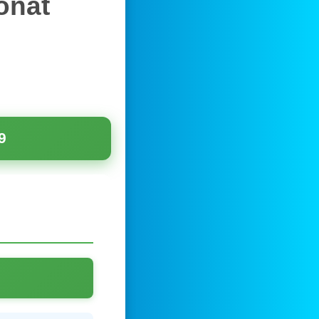
onat
9