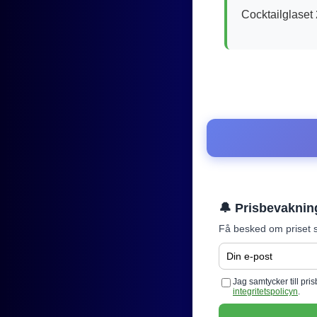
Cocktailglaset 
🔔 Prisbevaknin
Få besked om priset s
Jag samtycker till pr
integritetspolicyn
.