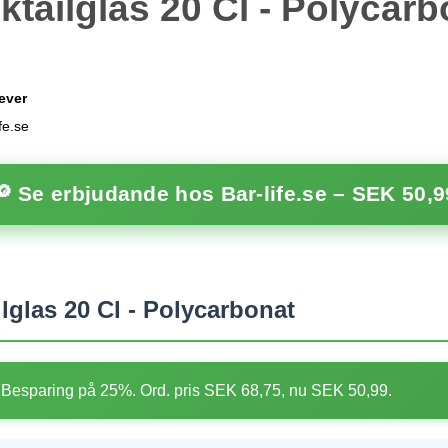
ktailglas 20 Cl - Polycarb
ever
fe.se
🔎 Se erbjudande hos Bar-life.se –
SEK 50,9
glas 20 Cl - Polycarbonat
Besparing på 25%. Ord. pris SEK 68,75, nu SEK 50,99.