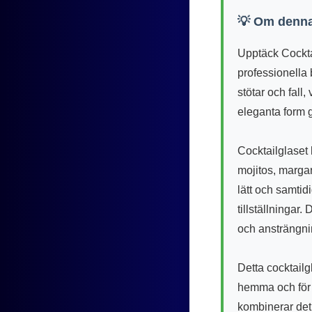
💡 Om denna
Upptäck Cocktai
professionella 
stötar och fall,
eleganta form g
Cocktailglaset 
mojitos, margar
lätt och samtidi
tillställningar
och ansträngni
Detta cocktailg
hemma och för
kombinerar det f