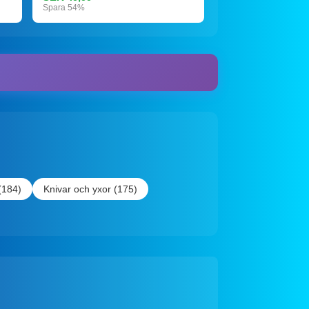
Spara 54%
(184)
Knivar och yxor (175)