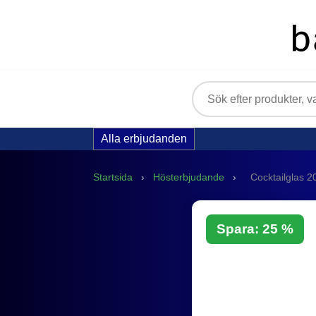
Alla erbjudanden
Startsida
›
Hösterbjudande
›
Cocktailglas 2
Spara: 25 %