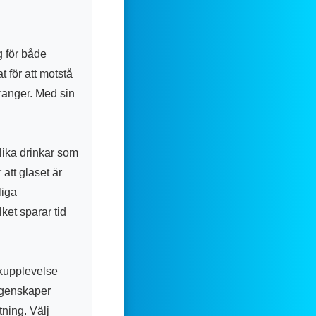
g för både
 för att motstå
uranger. Med sin
olika drinkar som
 att glaset är
liga
lket sparar tid
nkupplevelse
egenskaper
tning. Välj