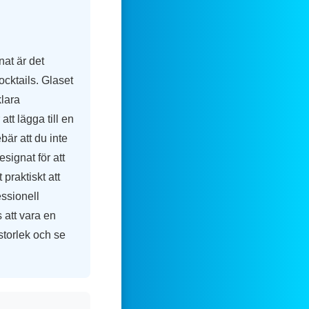
nat är det
cktails. Glaset
klara
tt lägga till en
ebär att du inte
esignat för att
 praktiskt att
essionell
 att vara en
 storlek och se