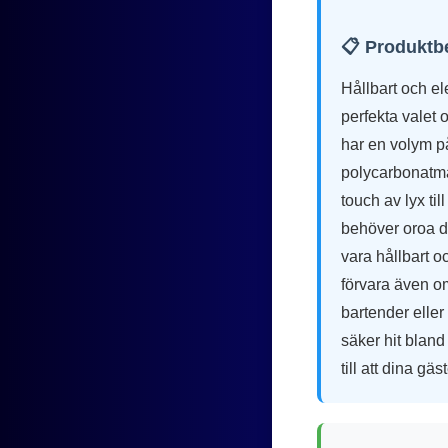
📋 Produktb
Hållbart och el
perfekta valet
har en volym på
polycarbonatmat
touch av lyx til
behöver oroa di
vara hållbart oc
förvara även om
bartender eller
säker hit bland 
till att dina gäs