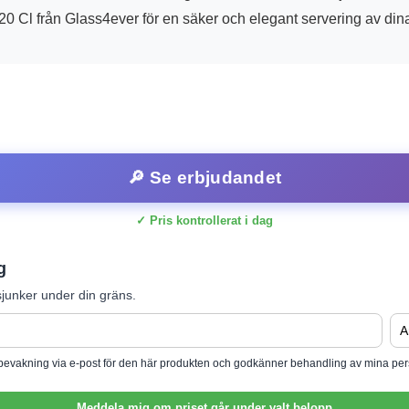
20 Cl från Glass4ever för en säker och elegant servering av dina
🔎 Se erbjudandet
✓ Pris kontrollerat i dag
g
junker under din gräns.
isbevakning via e-post för den här produkten och godkänner behandling av mina per
Meddela mig om priset går under valt belopp