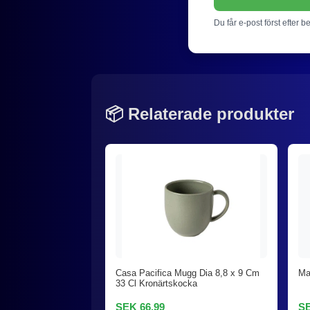
Du får e-post först efter b
📦 Relaterade produkter
Casa Pacifica Mugg Dia 8,8 x 9 Cm
Ma
33 Cl Kronärtskocka
SEK 66,99
SE