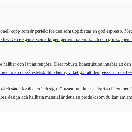
nell kopp som är perfekt för den som uppskattar en god espresso. Med s
kaffe. Den eleganta svarta färgen ger en modern touch och gör koppen til
de hållbar och lätt att rengöra. Dess robusta konstruktion innebär att d
l utan också estetiskt tilltalande, vilket gör att den passar in i de fles
värdesätter kvalitet och design. Oavsett om du är en barista i hemmet e
 tidlösa design och hållbara material är detta en produkt som du kan anvä