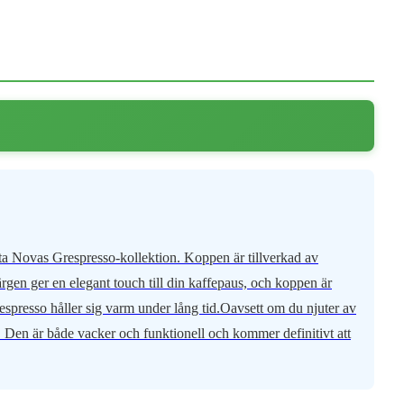
a Novas Grespresso-kollektion. Koppen är tillverkad av
gen ger en elegant touch till din kaffepaus, och koppen är
n espresso håller sig varm under lång tid.Oavsett om du njuter av
 Den är både vacker och funktionell och kommer definitivt att