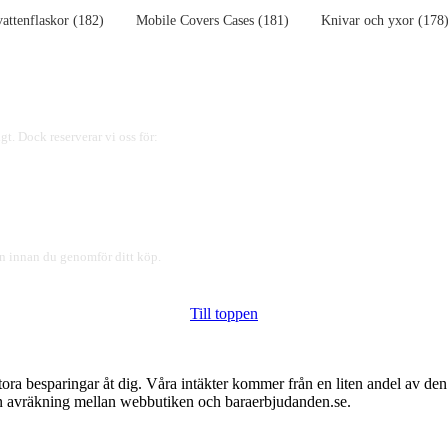
vattenflaskor (182)
Mobile Covers Cases (181)
Knivar och yxor (178
gt. Dock reserverar vi oss för:
ren innan du genomför ditt köp.
Till toppen
tora besparingar åt dig. Våra intäkter kommer från en liten andel av de
 en avräkning mellan webbutiken och baraerbjudanden.se.