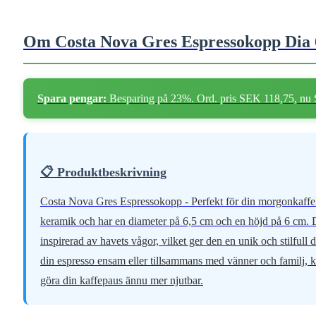
Om Costa Nova Gres Espressokopp Dia 6
Spara pengar:
Besparing på 23%. Ord. pris SEK 118,75, nu
📋 Produktbeskrivning
Costa Nova Gres Espressokopp - Perfekt för din morgonkaffeN
keramik och har en diameter på 6,5 cm och en höjd på 6 cm. De
inspirerad av havets vågor, vilket ger den en unik och stilfull
din espresso ensam eller tillsammans med vänner och familj, 
göra din kaffepaus ännu mer njutbar.