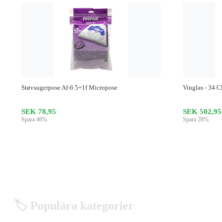
Støvsugerpose Af-6 5+1f Micropose
Vinglas - 34 C
SEK 78,95
SEK 502,95
Spara 46%
Spara 28%
🏷️ Populära kategorier