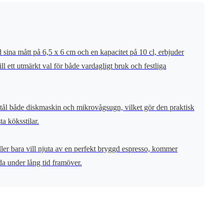
ina mått på 6,5 x 6 cm och en kapacitet på 10 cl, erbjuder
l ett utmärkt val för både vardagligt bruk och festliga
en tål både diskmaskin och mikrovågsugn, vilket gör den praktisk
ta köksstilar.
ller bara vill njuta av en perfekt bryggd espresso, kommer
nda under lång tid framöver.