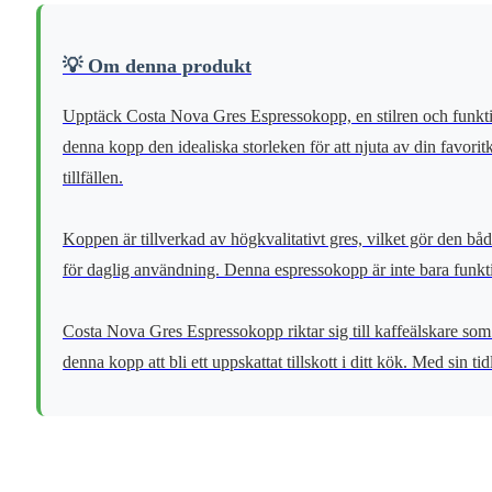
💡 Om denna produkt
Upptäck Costa Nova Gres Espressokopp, en stilren och funktio
denna kopp den idealiska storleken för att njuta av din favorit
tillfällen.
Koppen är tillverkad av högkvalitativt gres, vilket gör den bå
för daglig användning. Denna espressokopp är inte bara funktionel
Costa Nova Gres Espressokopp riktar sig till kaffeälskare som 
denna kopp att bli ett uppskattat tillskott i ditt kök. Med sin