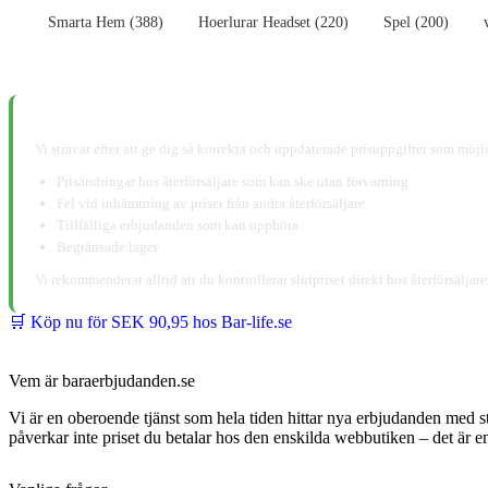
Smarta Hem (388)
Hoerlurar Headset (220)
Spel (200)
📋 Ansvarsfriskrivning:
Vi strävar efter att ge dig så korrekta och uppdaterade prisuppgifter som möjli
Prisändringar hos återförsäljare som kan ske utan förvarning
Fel vid inhämtning av priser från andra återförsäljare
Tillfälliga erbjudanden som kan upphöra
Begränsade lager
Vi rekommenderar alltid att du kontrollerar slutpriset direkt hos återförsälja
🛒 Köp nu för SEK 90,95 hos Bar-life.se
Vem är baraerbjudanden.se
Vi är en oberoende tjänst som hela tiden hittar nya erbjudanden med s
påverkar inte priset du betalar hos den enskilda webbutiken – det är