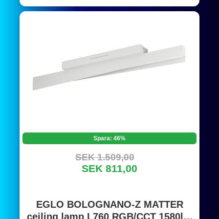
Spara: 46%
SEK 1.509,00
SEK 811,00
EGLO BOLOGNANO-Z MATTER
ceiling lamp L760 RGB/CCT 1580lm