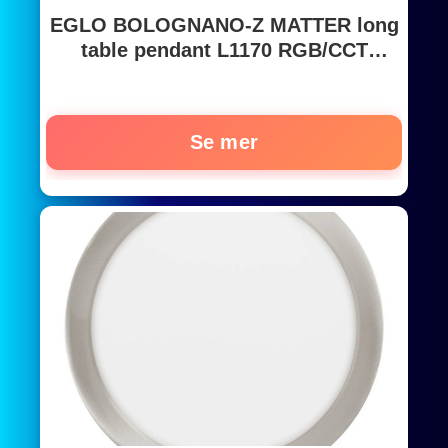
EGLO BOLOGNANO-Z MATTER long
table pendant L1170 RGB/CCT
2300lm light grey
Se mer