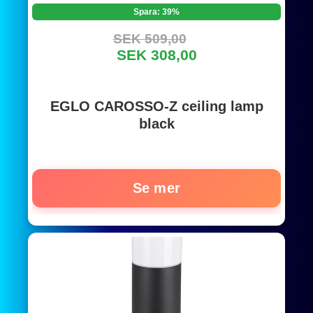
Spara: 39%
SEK 509,00
SEK 308,00
EGLO CAROSSO-Z ceiling lamp
black
Se mer