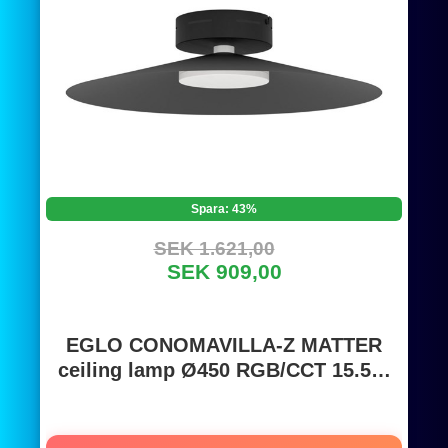
Spara: 43%
SEK 1.621,00
SEK 909,00
EGLO CONOMAVILLA-Z MATTER
ceiling lamp Ø450 RGB/CCT 15.5W
2000lm black