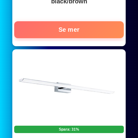
black/brown
Se mer
Spara: 31%