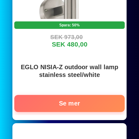
Spara: 50%
SEK 973,00
SEK 480,00
EGLO NISIA-Z outdoor wall lamp
stainless steel/white
Se mer