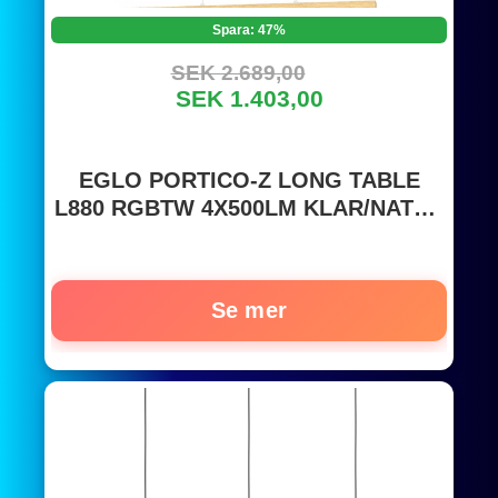
Spara: 47%
SEK 2.689,00
SEK 1.403,00
EGLO PORTICO-Z LONG TABLE
L880 RGBTW 4X500LM KLAR/NATUR
FSC
Se mer