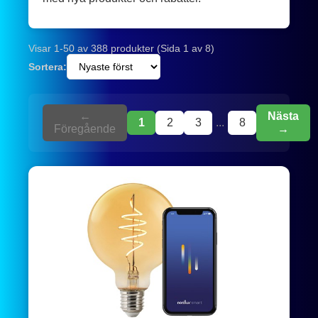
Visar 1-50 av 388 produkter (Sida 1 av 8)
Sortera:
←
Nästa
1
2
3
...
8
Föregående
→