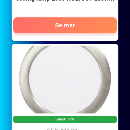
light grey
Se mer
Spara: 50%