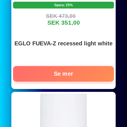
Spara: 25%
SEK 473,00
SEK 351,00
EGLO FUEVA-Z recessed light white
Se mer