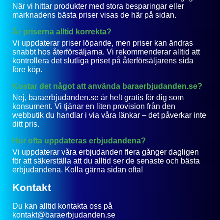
När vi hittar produkter med stora besparingar eller
marknadens bästa priser visas de här på sidan.
Är priserna alltid korrekta?
Vi uppdaterar priser löpande, men priser kan ändras
snabbt hos återförsäljarna. Vi rekommenderar alltid att
kontrollera det slutliga priset på återförsäljarens sida
före köp.
Kostar det något att använda baraerbjudanden.se?
Nej, baraerbjudanden.se är helt gratis för dig som
konsument. Vi tjänar en liten provision från den
webbutik du handlar i via våra länkar – det påverkar inte
ditt pris.
Hur ofta uppdateras erbjudandena?
Vi uppdaterar våra erbjudanden flera gånger dagligen
för att säkerställa att du alltid ser de senaste och bästa
erbjudandena. Kolla gärna sidan ofta!
Kontakt
Du kan alltid kontakta oss på
kontakt@baraerbjudanden.se