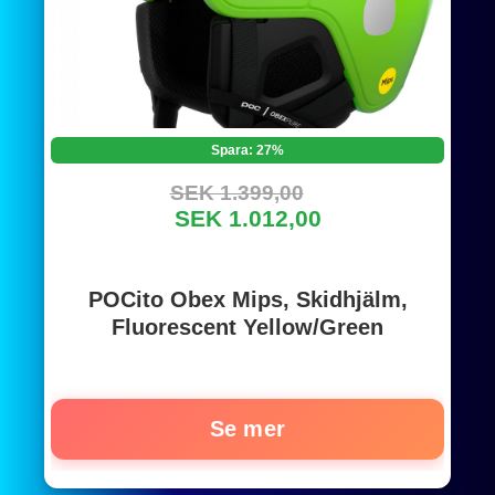
Spara: 27%
SEK 1.399,00
SEK 1.012,00
POCito Obex Mips, Skidhjälm,
Fluorescent Yellow/Green
Se mer