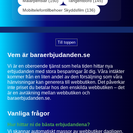
Målarpenslar (150)
Tangentbord (145)
Mobiltelefontillbehoer Skyddsfilm (136)
Till toppen
Vem är baraerbjudanden.se
Vi är en oberoende tjänst som hela tiden hittar nya
erbjudanden med stora besparingar åt dig. Våra intäkter
kommer från en liten andel av den försäljning som våra
hänvisningar kan generera till webbutiken. Det påverkar
inte priset du betalar hos den enskilda webbutiken – det
är en avräkning mellan webbutiken och
baraerbjudanden.se.
Vanliga frågor
Hur hittar ni de bästa erbjudandena?
Vi skannar automatiskt massor av webbutiker dagligen.