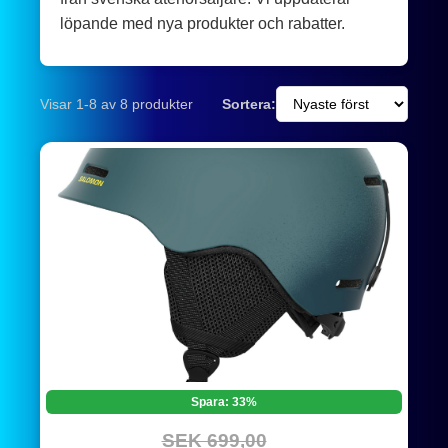
löpande med nya produkter och rabatter.
Visar 1-8 av 8 produkter
Sortera:
Spara: 33%
SEK 699,00