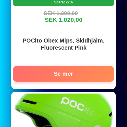
Spara: 27%
SEK 1.399,00
SEK 1.020,00
POCito Obex Mips, Skidhjälm,
Fluorescent Pink
Se mer