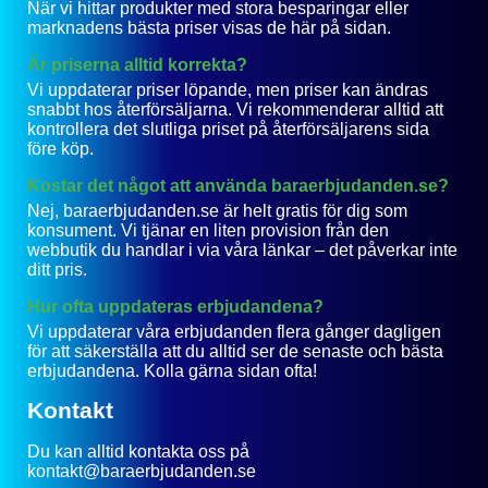
När vi hittar produkter med stora besparingar eller
marknadens bästa priser visas de här på sidan.
Är priserna alltid korrekta?
Vi uppdaterar priser löpande, men priser kan ändras
snabbt hos återförsäljarna. Vi rekommenderar alltid att
kontrollera det slutliga priset på återförsäljarens sida
före köp.
Kostar det något att använda baraerbjudanden.se?
Nej, baraerbjudanden.se är helt gratis för dig som
konsument. Vi tjänar en liten provision från den
webbutik du handlar i via våra länkar – det påverkar inte
ditt pris.
Hur ofta uppdateras erbjudandena?
Vi uppdaterar våra erbjudanden flera gånger dagligen
för att säkerställa att du alltid ser de senaste och bästa
erbjudandena. Kolla gärna sidan ofta!
Kontakt
Du kan alltid kontakta oss på
kontakt@baraerbjudanden.se