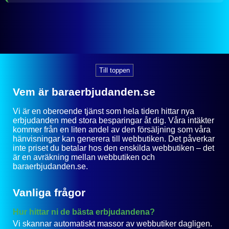
Till toppen
Vem är baraerbjudanden.se
Vi är en oberoende tjänst som hela tiden hittar nya
erbjudanden med stora besparingar åt dig. Våra intäkter
kommer från en liten andel av den försäljning som våra
hänvisningar kan generera till webbutiken. Det påverkar
inte priset du betalar hos den enskilda webbutiken – det
är en avräkning mellan webbutiken och
baraerbjudanden.se.
Vanliga frågor
Hur hittar ni de bästa erbjudandena?
Vi skannar automatiskt massor av webbutiker dagligen.