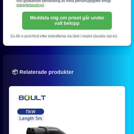
och godkänner behandling av mina personuppgifter enligt
integritetspolicyn
.
Meddela mig om priset går under
valt belopp
Du får e-post först efter bekräftelse via länk i mejlet (double opt-in).
📦 Relaterade produkter