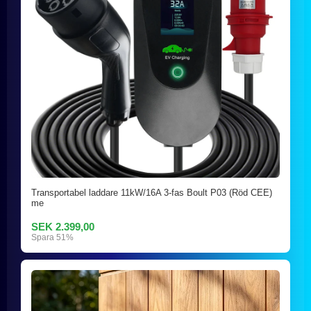
Transportabel laddare 11kW/16A 3-fas Boult P03 (Röd CEE)
me
SEK 2.399,00
Spara 51%