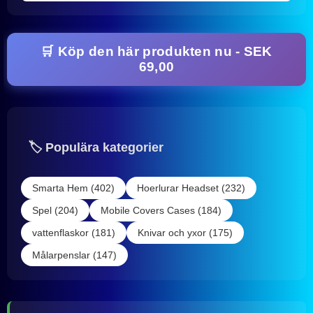
🛒 Köp den här produkten nu - SEK
69,00
🏷️ Populära kategorier
Smarta Hem (402)
Hoerlurar Headset (232)
Spel (204)
Mobile Covers Cases (184)
vattenflaskor (181)
Knivar och yxor (175)
Målarpenslar (147)