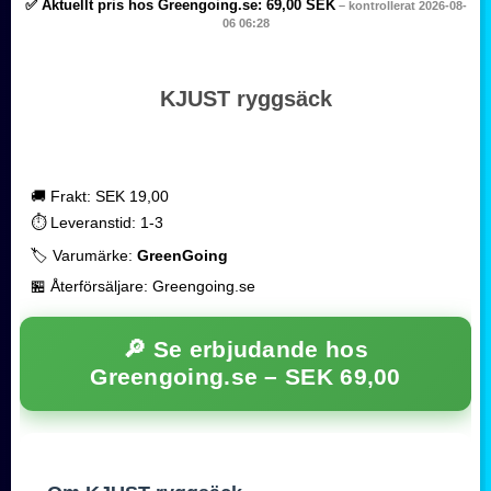
✅ Aktuellt pris hos Greengoing.se:
69,00 SEK
– kontrollerat 2026-08-
06 06:28
KJUST ryggsäck
🚚 Frakt: SEK 19,00
⏱️ Leveranstid: 1-3
🏷️ Varumärke:
GreenGoing
🏪 Återförsäljare: Greengoing.se
🔎 Se erbjudande hos
Greengoing.se –
SEK 69,00