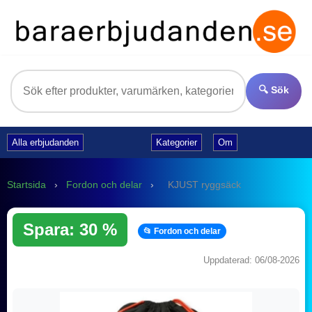
🔍 Sök
Alla erbjudanden
Kategorier
Om
Startsida
›
Fordon och delar
›
KJUST ryggsäck
Spara: 30 %
📂 Fordon och delar
Uppdaterad: 06/08-2026