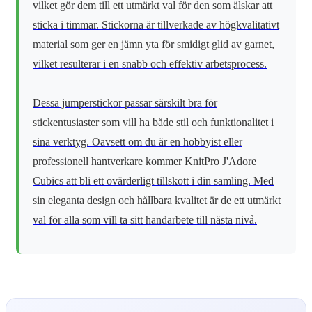
vilket gör dem till ett utmärkt val för den som älskar att
sticka i timmar. Stickorna är tillverkade av högkvalitativt
material som ger en jämn yta för smidigt glid av garnet,
vilket resulterar i en snabb och effektiv arbetsprocess.
Dessa jumperstickor passar särskilt bra för
stickentusiaster som vill ha både stil och funktionalitet i
sina verktyg. Oavsett om du är en hobbyist eller
professionell hantverkare kommer KnitPro J'Adore
Cubics att bli ett ovärderligt tillskott i din samling. Med
sin eleganta design och hållbara kvalitet är de ett utmärkt
val för alla som vill ta sitt handarbete till nästa nivå.