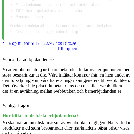
Fel vid inhämtning av priser från andra återförsäljare
Tillfälliga erbjudanden som kan upphöra
Begränsade lager
Vi rekommenderar alltid att du kontrollerar slutpriset direkt hos
återförsäljaren innan du genomför ditt köp.
🛒 Köp nu för SEK 122,95 hos Rito.se
Till toppen
Vem är baraerbjudanden.se
Vi är en oberoende tjänst som hela tiden hittar nya erbjudanden med
stora besparingar åt dig. Våra intäkter kommer från en liten andel av
den försäljning som våra hänvisningar kan generera till webbutiken.
Det påverkar inte priset du betalar hos den enskilda webbutiken –
det är en avräkning mellan webbutiken och baraerbjudanden.se.
Vanliga frågor
Hur hittar ni de bästa erbjudandena?
Vi skannar automatiskt massor av webbutiker dagligen. När vi hittar
produkter med stora besparingar eller marknadens bästa priser visas
de här på sidan.