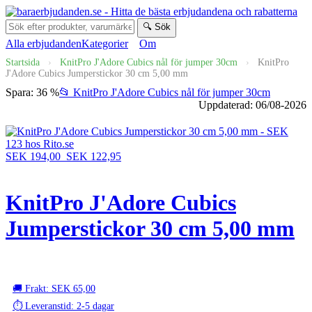
🔍 Sök
Alla erbjudanden
Kategorier
Om
Startsida
›
KnitPro J'Adore Cubics nål för jumper 30cm
›
KnitPro
J'Adore Cubics Jumperstickor 30 cm 5,00 mm
Spara: 36 %
📂 KnitPro J'Adore Cubics nål för jumper 30cm
Uppdaterad: 06/08-2026
SEK 194,00
SEK 122,95
KnitPro J'Adore Cubics
Jumperstickor 30 cm 5,00 mm
🚚 Frakt: SEK 65,00
⏱️ Leveranstid: 2-5 dagar