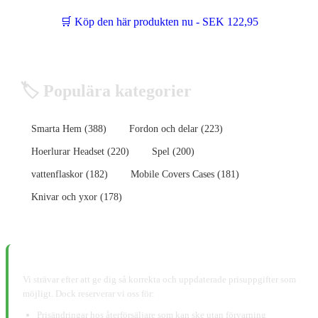
🛒 Köp den här produkten nu - SEK 122,95
🏷️ Populära kategorier
Smarta Hem (388)
Fordon och delar (223)
Hoerlurar Headset (220)
Spel (200)
vattenflaskor (182)
Mobile Covers Cases (181)
Knivar och yxor (178)
📋 Ansvarsfriskrivning:
Vi strävar efter att ge dig så korrekta och uppdaterade prisuppgifter som
möjligt. Dock reserverar vi oss för:
Prisändringar hos återförsäljare som kan ske utan förvarning