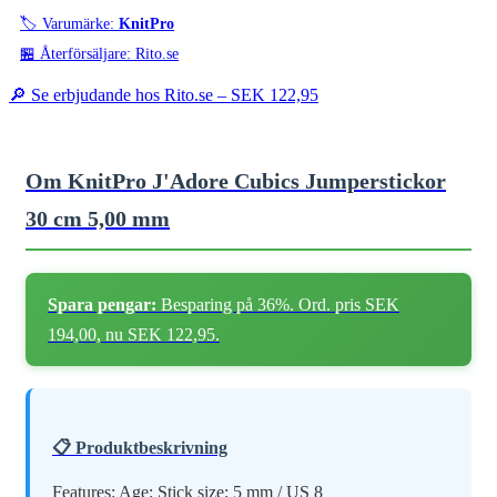
🏷️ Varumärke:
KnitPro
🏪 Återförsäljare: Rito.se
🔎 Se erbjudande hos Rito.se –
SEK 122,95
Om KnitPro J'Adore Cubics Jumperstickor
30 cm 5,00 mm
Spara pengar:
Besparing på 36%. Ord. pris SEK
194,00, nu SEK 122,95.
📋 Produktbeskrivning
Features: Age: Stick size: 5 mm / US 8