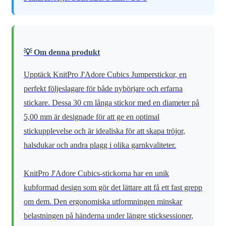
💡 Om denna produkt
Upptäck KnitPro J'Adore Cubics Jumperstickor, en
perfekt följeslagare för både nybörjare och erfarna
stickare. Dessa 30 cm långa stickor med en diameter på
5,00 mm är designade för att ge en optimal
stickupplevelse och är idealiska för att skapa tröjor,
halsdukar och andra plagg i olika garnkvaliteter.
KnitPro J'Adore Cubics-stickorna har en unik
kubformad design som gör det lättare att få ett fast grepp
om dem. Den ergonomiska utformningen minskar
belastningen på händerna under längre sticksessioner,