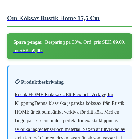
Om Köksax Rustik Home 17,5 Cm
Spara pengar:
Besparing på 33%. Ord. pris SEK 89,00,
nu SEK 59,00.
📋 Produktbeskrivning
Rustik HOME Kökssax - Ett Flexibelt Verktyg för
KlippningDenna klassiska japanska kökssax från Rustik
HOME är ett oumbärligt verktyg för ditt kök. Med en
längd på 17,5 cm är den perfekt för exakta klippningar
av olika ingredienser och material. Saxen är tillverkad av
smitt järn och har en elegant svart finish som passar in i