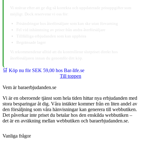
📋 Ansvarsfriskrivning:
Vi strävar efter att ge dig så korrekta och uppdaterade prisuppgifter som
möjligt. Dock reserverar vi oss för:
Prisändringar hos återförsäljare som kan ske utan förvarning
Fel vid inhämtning av priser från andra återförsäljare
Tillfälliga erbjudanden som kan upphöra
Begränsade lager
Vi rekommenderar alltid att du kontrollerar slutpriset direkt hos
återförsäljaren innan du genomför ditt köp.
🛒 Köp nu för SEK 59,00 hos Bar-life.se
Till toppen
Vem är baraerbjudanden.se
Vi är en oberoende tjänst som hela tiden hittar nya erbjudanden med
stora besparingar åt dig. Våra intäkter kommer från en liten andel av
den försäljning som våra hänvisningar kan generera till webbutiken.
Det påverkar inte priset du betalar hos den enskilda webbutiken –
det är en avräkning mellan webbutiken och baraerbjudanden.se.
Vanliga frågor