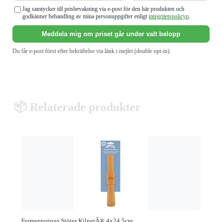
Jag samtycker till prisbevakning via e-post för den här produkten och
godkänner behandling av mina personuppgifter enligt
integritetspolicyn
.
Meddela mig om priset går under valt belopp
Du får e-post först efter bekräftelse via länk i mejlet (double opt-in).
📦 Relaterade produkter
Fermenterings Stöter KilnerÂ® 4x24,5cm