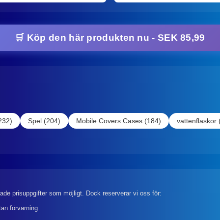
🛒 Köp den här produkten nu - SEK 85,99
232)
Spel (204)
Mobile Covers Cases (184)
vattenflaskor 
rade prisuppgifter som möjligt. Dock reserverar vi oss för:
tan förvarning