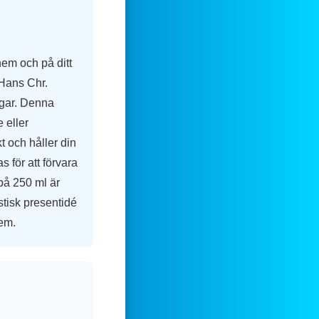
hem och på ditt
Hans Chr.
ngar. Denna
e eller
t och håller din
 för att förvara
 på 250 ml är
stisk presentidé
lem.