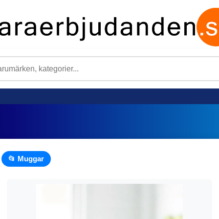
📂 Muggar