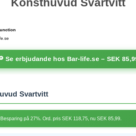
Konsthuvud Svartvitt
Function
fe.se
🔎 Se erbjudande hos Bar-life.se –
SEK 85,9
vud Svartvitt
Besparing på 27%. Ord. pris SEK 118,75, nu SEK 85,99.