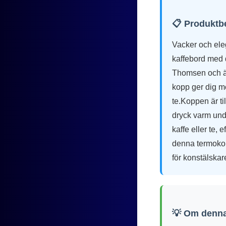
📋 Produktb
Vacker och eleg
kaffebord med 
Thomsen och är
kopp ger dig möj
te.Koppen är ti
dryck varm unde
kaffe eller te,
denna termokopp
för konstälskar
💡 Om denna