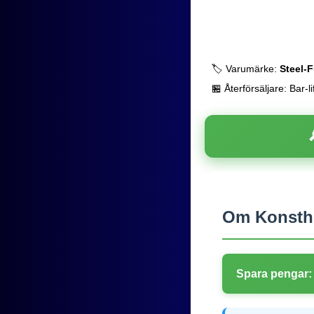
🏷️ Varumärke:
Steel-
🏪 Återförsäljare: Bar-li
Om Konsthu
Spara pengar: