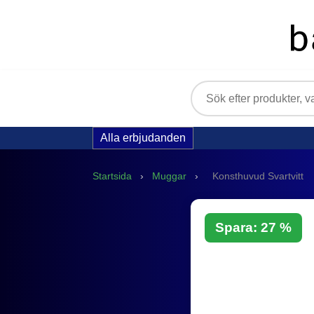
Alla erbjudanden
Startsida
›
Muggar
›
Konsthuvud Svartvitt
Spara: 27 %