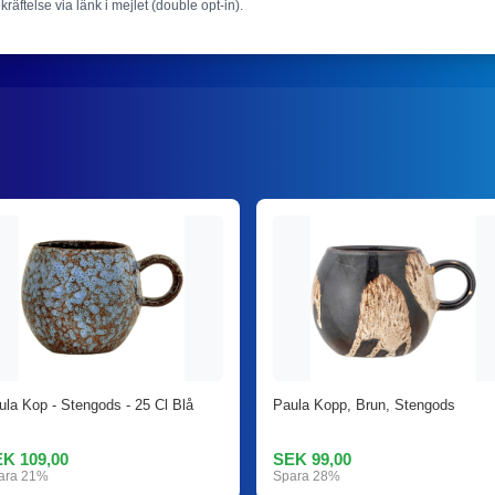
ekräftelse via länk i mejlet (double opt-in).
ula Kop - Stengods - 25 Cl Blå
Paula Kopp, Brun, Stengods
K 109,00
SEK 99,00
ara 21%
Spara 28%