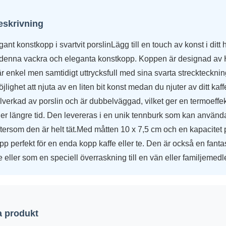
eskrivning
ant konstkopp i svartvit porslinLägg till en touch av konst i ditt 
denna vackra och eleganta konstkopp. Koppen är designad av 
 enkel men samtidigt uttrycksfull med sina svarta streckteckni
lighet att njuta av en liten bit konst medan du njuter av ditt kaff
llverkad av porslin och är dubbelväggad, vilket ger en termoeffek
r längre tid. Den levereras i en unik tennburk som kan användas
 eftersom den är helt tät.Med måtten 10 x 7,5 cm och en kapacitet
 perfekt för en enda kopp kaffe eller te. Den är också en fanta
e eller som en speciell överraskning till en vän eller familjemed
 produkt