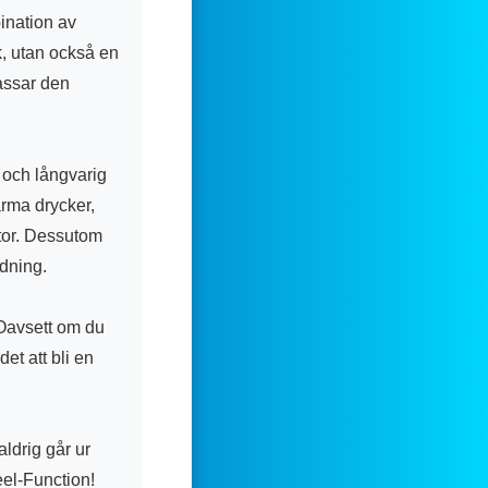
bination av
k, utan också en
passar den
t och långvarig
arma drycker,
stor. Dessutom
ndning.
. Oavsett om du
et att bli en
ldrig går ur
eel-Function!