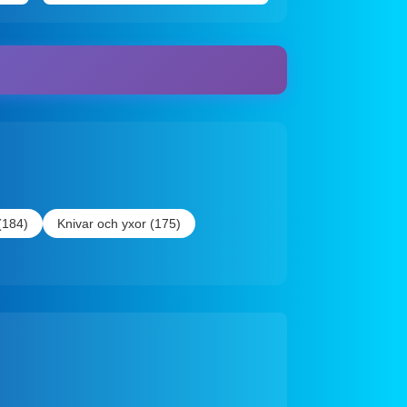
(184)
Knivar och yxor (175)