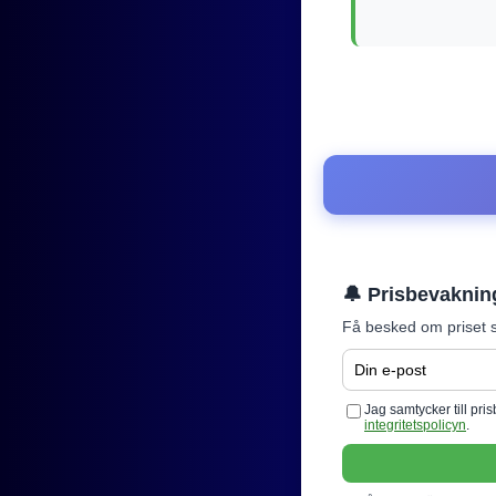
🔔 Prisbevaknin
Få besked om priset s
Jag samtycker till pr
integritetspolicyn
.