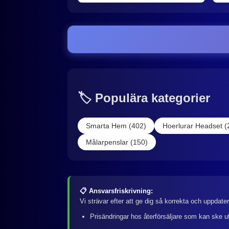
🏷️ Populära kategorier
Smarta Hem (402)
Hoerlurar Headset (
Målarpenslar (150)
📋 Ansvarsfriskrivning:
Vi strävar efter att ge dig så korrekta och uppdate
Prisändringar hos återförsäljare som kan ske u