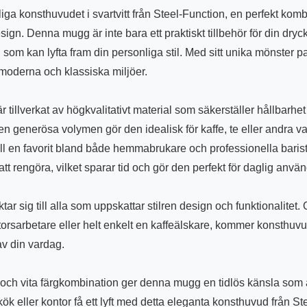
liga konsthuvudet i svartvitt från Steel-Function, en perfekt kom
sign. Denna mugg är inte bara ett praktiskt tillbehör för din dryc
j som kan lyfta fram din personliga stil. Med sitt unika mönster 
 moderna och klassiska miljöer.
 tillverkat av högkvalitativt material som säkerställer hållbarhe
 generösa volymen gör den idealisk för kaffe, te eller andra v
till en favorit bland både hemmabrukare och professionella bari
att rengöra, vilket sparar tid och gör den perfekt för daglig anvä
ar sig till alla som uppskattar stilren design och funktionalitet
torsarbetare eller helt enkelt en kaffeälskare, kommer konsthuvud
av din vardag.
 och vita färgkombination ger denna mugg en tidlös känsla som a
 kök eller kontor få ett lyft med detta eleganta konsthuvud från St