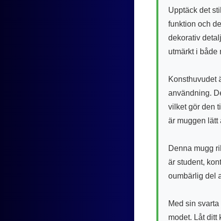
Upptäck det sti
funktion och de
dekorativ detal
utmärkt i både
Konsthuvudet är
användning. Den
vilket gör den 
är muggen lätt 
Denna mugg rikt
är student, kon
oumbärlig del 
Med sin svarta
modet. Låt ditt