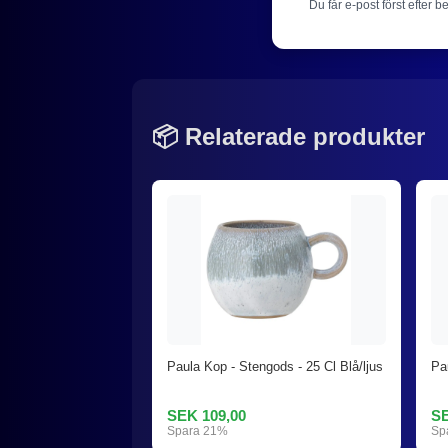
Du får e-post först efter b
📦 Relaterade produkter
Paula Kop - Stengods - 25 Cl Blå/ljus
Pa
SEK 109,00
SE
Spara 21%
Sp