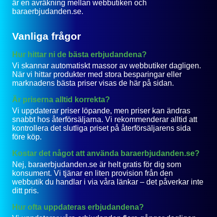
är en avräkning mellan webbutiken och
baraerbjudanden.se.
Vanliga frågor
Hur hittar ni de bästa erbjudandena?
Vi skannar automatiskt massor av webbutiker dagligen.
När vi hittar produkter med stora besparingar eller
marknadens bästa priser visas de här på sidan.
Är priserna alltid korrekta?
Vi uppdaterar priser löpande, men priser kan ändras
snabbt hos återförsäljarna. Vi rekommenderar alltid att
kontrollera det slutliga priset på återförsäljarens sida
före köp.
Kostar det något att använda baraerbjudanden.se?
Nej, baraerbjudanden.se är helt gratis för dig som
konsument. Vi tjänar en liten provision från den
webbutik du handlar i via våra länkar – det påverkar inte
ditt pris.
Hur ofta uppdateras erbjudandena?