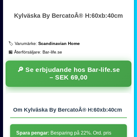
Kylväska By BercatoÂ® H:60xb:40cm
🏷️ Varumärke:
Scandinavian Home
🏪 Återförsäljare: Bar-life.se
🔎 Se erbjudande hos Bar-life.se
–
SEK 69,00
Om Kylväska By BercatoÂ® H:60xb:40cm
Spara pengar:
Besparing på 22%. Ord. pris