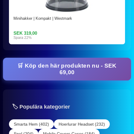
Minihakker | Kompakt | Westmark
SEK 319,00
Spara 22%
🛒 Köp den här produkten nu - SEK
69,00
🏷️ Populära kategorier
Smarta Hem (402)
Hoerlurar Headset (232)
Spel (204)
Mobile Covers Cases (184)