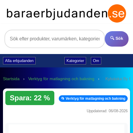
🔍 Sök
Alla erbjudanden
Kategorier
Om
Startsida
›
Verktyg för matlagning och bakning
›
Kylväska By B
Spara: 22 %
📂 Verktyg för matlagning och bakning
Uppdaterad: 06/08-2026