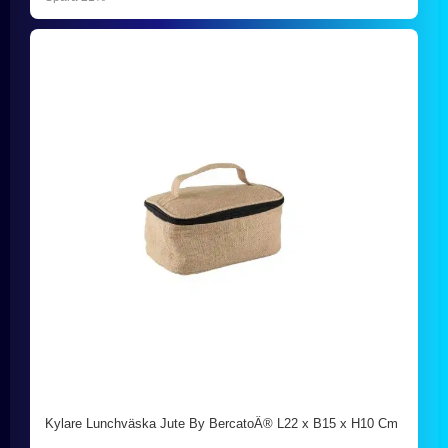
Kylare Lunchväska Jute By BercatoÂ® L22 x B15 x H10 Cm