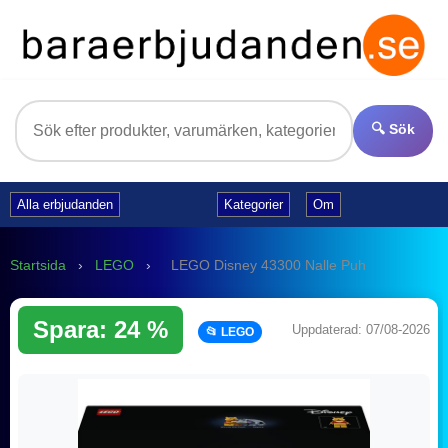
🔍 Sök
Alla erbjudanden
Kategorier
Om
Startsida
›
LEGO
›
LEGO Disney 43300 Nalle Puh
Spara: 24 %
Uppdaterad: 07/08-2026
📂 LEGO