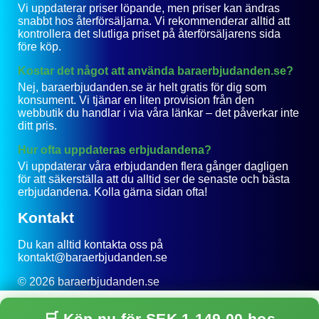
Vi uppdaterar priser löpande, men priser kan ändras
snabbt hos återförsäljarna. Vi rekommenderar alltid att
kontrollera det slutliga priset på återförsäljarens sida
före köp.
Kostar det något att använda baraerbjudanden.se?
Nej, baraerbjudanden.se är helt gratis för dig som
konsument. Vi tjänar en liten provision från den
webbutik du handlar i via våra länkar – det påverkar inte
ditt pris.
Hur ofta uppdateras erbjudandena?
Vi uppdaterar våra erbjudanden flera gånger dagligen
för att säkerställa att du alltid ser de senaste och bästa
erbjudandena. Kolla gärna sidan ofta!
Kontakt
Du kan alltid kontakta oss på
kontakt@baraerbjudanden.se
© 2026 baraerbjudanden.se
Integritetspolicy