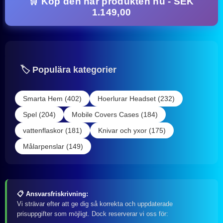
🛒 Köp den här produkten nu - SEK
1.149,00
🏷️ Populära kategorier
Smarta Hem (402)
Hoerlurar Headset (232)
Spel (204)
Mobile Covers Cases (184)
vattenflaskor (181)
Knivar och yxor (175)
Målarpenslar (149)
📋 Ansvarsfriskrivning:
Vi strävar efter att ge dig så korrekta och uppdaterade
prisuppgifter som möjligt. Dock reserverar vi oss för: