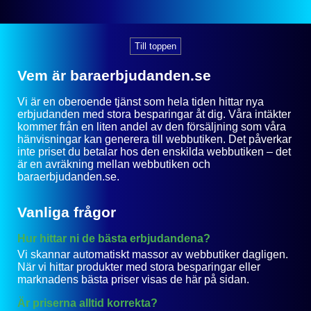
Till toppen
Vem är baraerbjudanden.se
Vi är en oberoende tjänst som hela tiden hittar nya
erbjudanden med stora besparingar åt dig. Våra intäkter
kommer från en liten andel av den försäljning som våra
hänvisningar kan generera till webbutiken. Det påverkar
inte priset du betalar hos den enskilda webbutiken – det
är en avräkning mellan webbutiken och
baraerbjudanden.se.
Vanliga frågor
Hur hittar ni de bästa erbjudandena?
Vi skannar automatiskt massor av webbutiker dagligen.
När vi hittar produkter med stora besparingar eller
marknadens bästa priser visas de här på sidan.
Är priserna alltid korrekta?