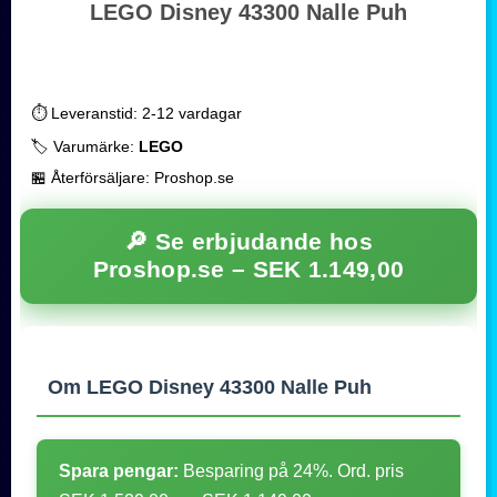
LEGO Disney 43300 Nalle Puh
⏱️ Leveranstid: 2-12 vardagar
🏷️ Varumärke:
LEGO
🏪 Återförsäljare: Proshop.se
🔎 Se erbjudande hos
Proshop.se –
SEK 1.149,00
Om LEGO Disney 43300 Nalle Puh
Spara pengar:
Besparing på 24%. Ord. pris