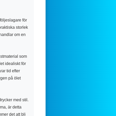
följeslagare för
raktiska storlek
t handlar om en
lastmaterial som
et idealiskt för
ar tid efter
rgen på ölet
drycker med stil.
mma, är detta
mer det att bli