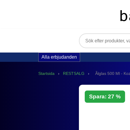
Alla erbjudanden
Startsida
›
RESTSALG
›
Ãlglas 500 Ml - Koz
Spara: 27 %