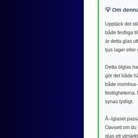
💡 Om denna
Upptäck det sti
både festliga t
är detta glas u
ljus lager eller 
Detta ölglas har
gör det både hål
både inomhus- o
festligheterna
synas tydligt.
Ã–lglaset passar
Oavsett om du p
glas ett utmärk