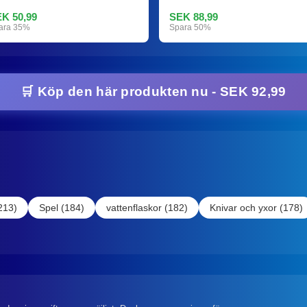
K 50,99
SEK 88,99
ara 35%
Spara 50%
🛒 Köp den här produkten nu - SEK 92,99
213)
Spel (184)
vattenflaskor (182)
Knivar och yxor (178)