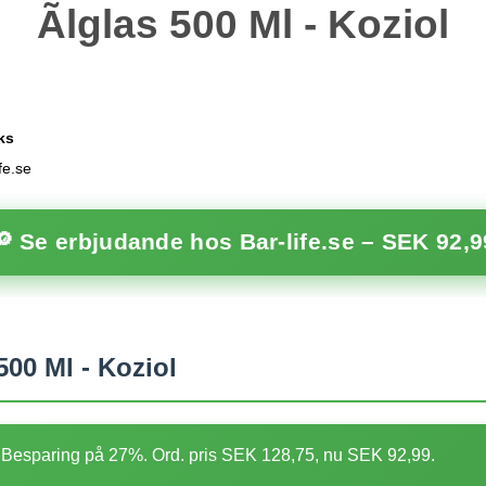
Ãlglas 500 Ml - Koziol
ks
fe.se
🔎 Se erbjudande hos Bar-life.se –
SEK 92,9
500 Ml - Koziol
Besparing på 27%. Ord. pris SEK 128,75, nu SEK 92,99.