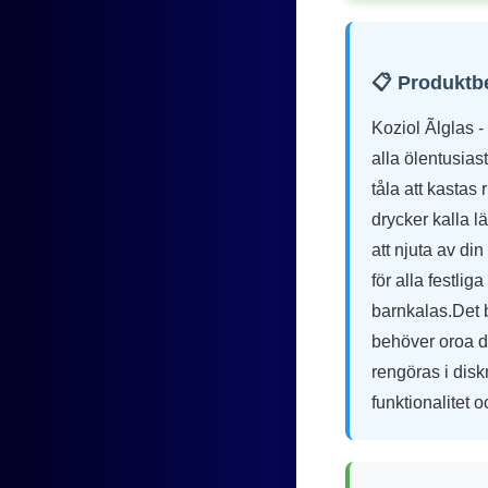
📋 Produktb
Koziol Ãlglas -
alla ölentusiast
tåla att kastas 
drycker kalla l
att njuta av di
för alla festlig
barnkalas.Det bä
behöver oroa di
rengöras i disk
funktionalitet 