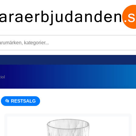
iol
📂 RESTSALG