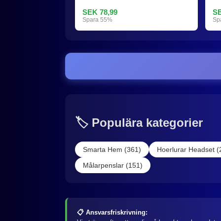
SEK 78,99
SE
Spara 55%
Sp
🏷️ Populära kategorier
Smarta Hem (361)
Hoerlurar Headset (
Målarpenslar (151)
📋 Ansvarsfriskrivning: