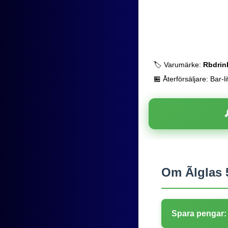
🏷️ Varumärke:
Rbdrin
🏪 Återförsäljare: Bar-li
Om Ãlglas 
Spara pengar: