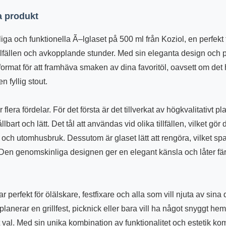
 produkt
liga och funktionella Ã–lglaset på 500 ml från Koziol, en perfekt 
illfällen och avkopplande stunder. Med sin eleganta design och p
tformat för att framhäva smaken av dina favoritöl, oavsett om de
en fyllig stout.
 flera fördelar. För det första är det tillverkat av högkvalitativt p
lbart och lätt. Det tål att användas vid olika tillfällen, vilket gör d
ch utomhusbruk. Dessutom är glaset lätt att rengöra, vilket spar
. Den genomskinliga designen ger en elegant känsla och låter fä
 perfekt för ölälskare, festfixare och alla som vill njuta av sina 
lanerar en grillfest, picknick eller bara vill ha något snyggt he
t val. Med sin unika kombination av funktionalitet och estetik kom