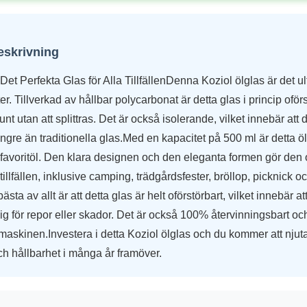
eskrivning
 Det Perfekta Glas för Alla TillfällenDenna Koziol ölglas är det ul
er. Tillverkad av hållbar polycarbonat är detta glas i princip ofö
runt utan att splittras. Det är också isolerande, vilket innebär att 
ängre än traditionella glas.Med en kapacitet på 500 ml är detta öl
n favoritöl. Den klara designen och den eleganta formen gör den
a tillfällen, inklusive camping, trädgårdsfester, bröllop, picknick o
sta av allt är att detta glas är helt oförstörbart, vilket innebär at
g för repor eller skador. Det är också 100% återvinningsbart oc
maskinen.Investera i detta Koziol ölglas och du kommer att njuta 
och hållbarhet i många år framöver.