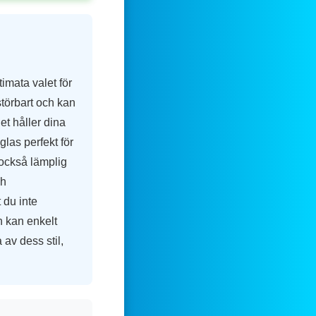
timata valet för
rstörbart och kan
det håller dina
glas perfekt för
 också lämplig
ch
t du inte
h kan enkelt
av dess stil,