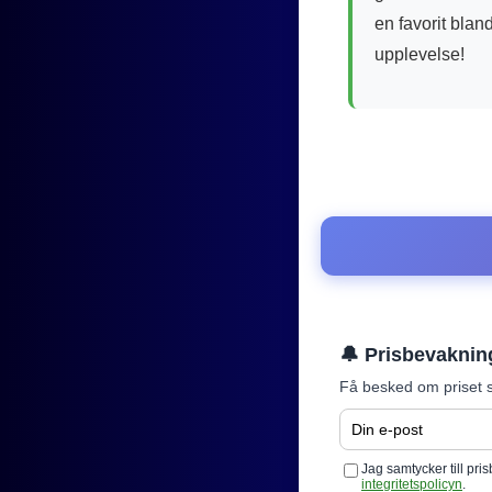
en favorit blan
upplevelse!
🔔 Prisbevaknin
Få besked om priset s
Jag samtycker till pr
integritetspolicyn
.