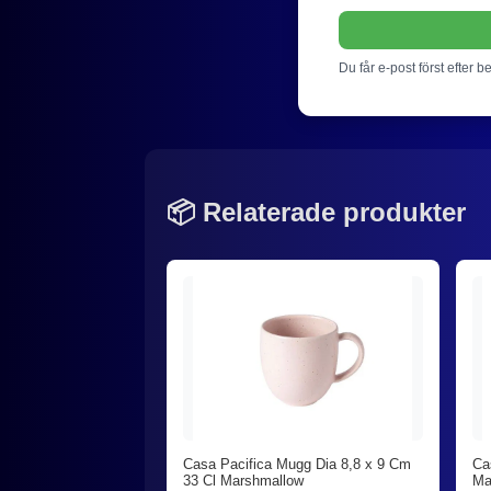
Du får e-post först efter b
📦 Relaterade produkter
Casa Pacifica Mugg Dia 8,8 x 9 Cm
Ca
33 Cl Marshmallow
Ma