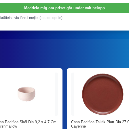
Meddela mig om priset går under valt belopp
ekräftelse via länk i mejlet (double opt-in).
sa Pacifica Skål Dia 9,2 x 4,7 Cm
Casa Pacifica Tallrik Platt Dia 27
rshmallow
Cayenne