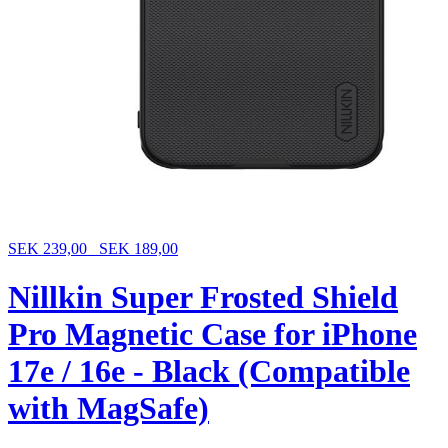
SEK 239,00
SEK 189,00
Nillkin Super Frosted Shield
Pro Magnetic Case for iPhone
17e / 16e - Black (Compatible
with MagSafe)