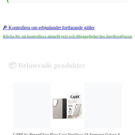
🔎 Kontrollera om erbjudandet fortfarande gäller
Klicka för att kontrollera aktuellt pris och tillgänglighet hos återförsäljaren
📦 Relaterade produkter
CARE by PanzerGlass Flow Case Vanilla w. Qi Samsung Galaxy S