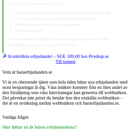
möjligt. Dock reserverar vi oss för:
Prisändringar hos återförsäljare som kan ske utan förvarning
Fel vid inhämtning av priser från andra återförsäljare
Tillfälliga erbjudanden som kan upphöra
Begränsade lager
Vi rekommenderar alltid att du kontrollerar slutpriset direkt hos
återförsäljaren innan du genomför ditt köp.
🔎 Kontrollera erbjudandet – SEK 189,00 hos Proshop.se
Till toppen
Vem är baraerbjudanden.se
Vi är en oberoende tjänst som hela tiden hittar nya erbjudanden med
stora besparingar åt dig. Våra intäkter kommer från en liten andel av
den försäljning som våra hänvisningar kan generera till webbutiken.
Det påverkar inte priset du betalar hos den enskilda webbutiken –
det är en avräkning mellan webbutiken och baraerbjudanden.se.
Vanliga frågor
Hur hittar ni de bästa erbjudandena?