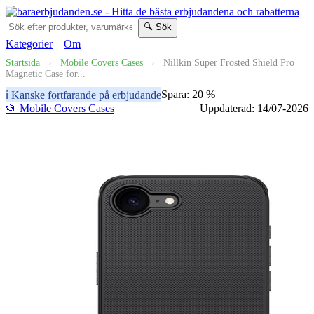
🔍 Sök
Kategorier
Om
Startsida
›
Mobile Covers Cases
›
Nillkin Super Frosted Shield Pro
Magnetic Case for...
Spara: 20 %
ℹ️ Kanske fortfarande på erbjudande
📂 Mobile Covers Cases
Uppdaterad: 14/07-2026