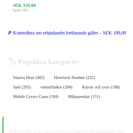
SEK 359,00
Spara 34%
🔎 Kontrollera om erbjudandet fortfarande gäller – SEK 189,00
🏷️ Populära kategorier
Smarta Hem (402)
Hoerlurar Headset (232)
Spel (205)
vattenflaskor (204)
Knivar och yxor (188)
Mobile Covers Cases (184)
Målarpenslar (151)
📋 Ansvarsfriskrivning:
Vi strävar efter att ge dig så korrekta och uppdaterade prisuppgifter som