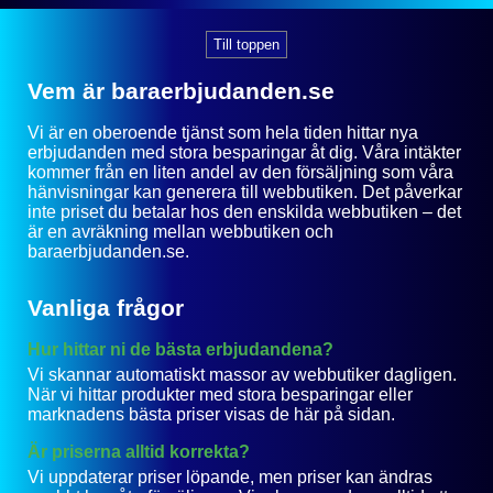
Till toppen
Vem är baraerbjudanden.se
Vi är en oberoende tjänst som hela tiden hittar nya
erbjudanden med stora besparingar åt dig. Våra intäkter
kommer från en liten andel av den försäljning som våra
hänvisningar kan generera till webbutiken. Det påverkar
inte priset du betalar hos den enskilda webbutiken – det
är en avräkning mellan webbutiken och
baraerbjudanden.se.
Vanliga frågor
Hur hittar ni de bästa erbjudandena?
Vi skannar automatiskt massor av webbutiker dagligen.
När vi hittar produkter med stora besparingar eller
marknadens bästa priser visas de här på sidan.
Är priserna alltid korrekta?
Vi uppdaterar priser löpande, men priser kan ändras