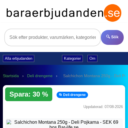
🔍 Sök
Alla erbjudanden
Kategorier
Om
Startsida
›
Deli drengene
›
Salchichon Montana 250g - Deli Po
Spara: 30 %
📂 Deli drengene
Uppdaterad: 07/08-2026