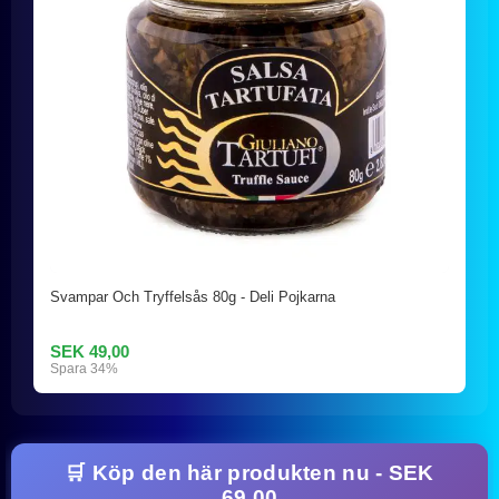
Svampar Och Tryffelsås 80g - Deli Pojkarna
SEK 49,00
Spara 34%
🛒 Köp den här produkten nu - SEK
69,00