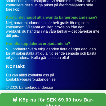
snabbt hos återförsäljarna. Vi rekommenderar alltid att
kontrollera det slutliga priset på återförsäljarens sida
före köp.
Kostar det något att använda baraerbjudanden.se?
Nej, baraerbjudanden.se är helt gratis för dig som
konsument. Vi tjänar en liten provision från den
webbutik du handlar i via våra länkar – det påverkar inte
ditt pris.
Hur ofta uppdateras erbjudandena?
Vi uppdaterar våra erbjudanden flera gånger dagligen
för att säkerställa att du alltid ser de senaste och bästa
erbjudandena. Kolla gärna sidan ofta!
Kontakt
Du kan alltid kontakta oss på
kontakt@baraerbjudanden.se
© 2026 baraerbjudanden.se
Integritetspolicy
🛒 Köp nu för SEK 69,00 hos Bar-
Till toppen
life.se