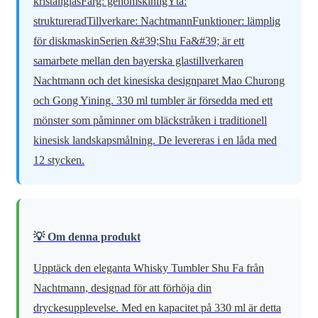
kristallglasFärg: genomskinligYta:
struktureradTillverkare: NachtmannFunktioner: lämplig
för diskmaskinSerien &#39;Shu Fa&#39; är ett
samarbete mellan den bayerska glastillverkaren
Nachtmann och det kinesiska designparet Mao Churong
och Gong Yining. 330 ml tumbler är försedda med ett
mönster som påminner om bläckstråken i traditionell
kinesisk landskapsmålning. De levereras i en låda med
12 stycken.
💡 Om denna produkt
Upptäck den eleganta Whisky Tumbler Shu Fa från
Nachtmann, designad för att förhöja din
dryckesupplevelse. Med en kapacitet på 330 ml är detta