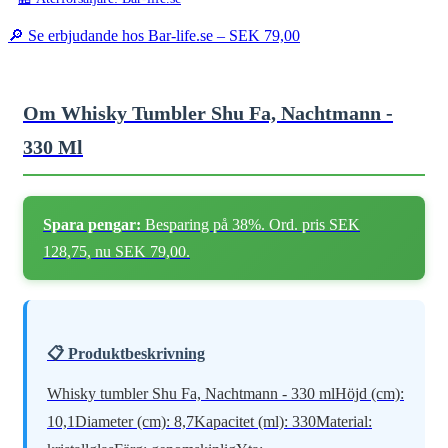
🔎 Se erbjudande hos Bar-life.se –
SEK 79,00
Om Whisky Tumbler Shu Fa, Nachtmann -
330 Ml
Spara pengar:
Besparing på 38%. Ord. pris SEK
128,75, nu SEK 79,00.
📋 Produktbeskrivning
Whisky tumbler Shu Fa, Nachtmann - 330 mlHöjd (cm):
10,1Diameter (cm): 8,7Kapacitet (ml): 330Material: