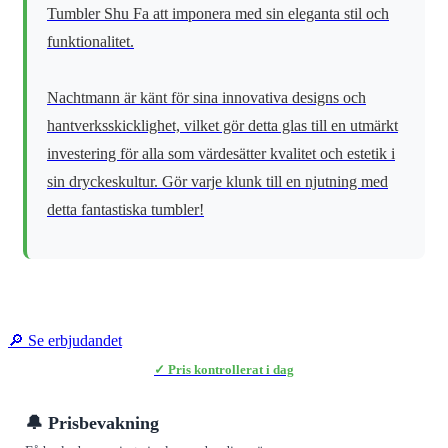
Tumbler Shu Fa att imponera med sin eleganta stil och
funktionalitet.
Nachtmann är känt för sina innovativa designs och
hantverksskicklighet, vilket gör detta glas till en utmärkt
investering för alla som värdesätter kvalitet och estetik i
sin dryckeskultur. Gör varje klunk till en njutning med
detta fantastiska tumbler!
🔎 Se erbjudandet
✓ Pris kontrollerat i dag
🔔 Prisbevakning