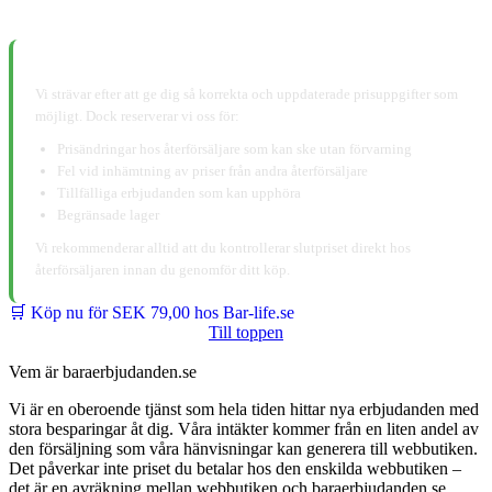
📋 Ansvarsfriskrivning:
Vi strävar efter att ge dig så korrekta och uppdaterade prisuppgifter som
möjligt. Dock reserverar vi oss för:
Prisändringar hos återförsäljare som kan ske utan förvarning
Fel vid inhämtning av priser från andra återförsäljare
Tillfälliga erbjudanden som kan upphöra
Begränsade lager
Vi rekommenderar alltid att du kontrollerar slutpriset direkt hos
återförsäljaren innan du genomför ditt köp.
🛒 Köp nu för SEK 79,00 hos Bar-life.se
Till toppen
Vem är baraerbjudanden.se
Vi är en oberoende tjänst som hela tiden hittar nya erbjudanden med
stora besparingar åt dig. Våra intäkter kommer från en liten andel av
den försäljning som våra hänvisningar kan generera till webbutiken.
Det påverkar inte priset du betalar hos den enskilda webbutiken –
det är en avräkning mellan webbutiken och baraerbjudanden.se.