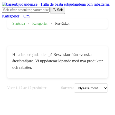
🔍 Sök
Kategorier
Om
Startsida
›
Kategorier
›
Resväskor
Erbjudanden på Resväskor
Hitta bra erbjudanden på Resväskor från svenska
återförsäljare. Vi uppdaterar löpande med nya produkter
och rabatter.
Visar 1-17 av 17 produkter
Sortera: