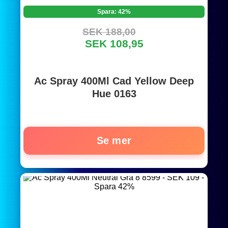
Spara: 42%
SEK 188,00
SEK 108,95
Ac Spray 400Ml Cad Yellow Deep
Hue 0163
Se mer