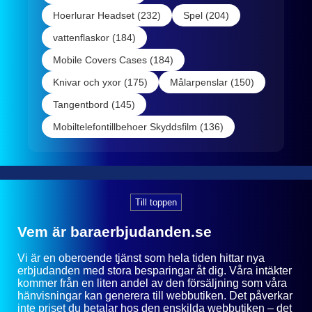
Hoerlurar Headset (232)
Spel (204)
vattenflaskor (184)
Mobile Covers Cases (184)
Knivar och yxor (175)
Målarpenslar (150)
Tangentbord (145)
Mobiltelefontillbehoer Skyddsfilm (136)
Till toppen
Vem är baraerbjudanden.se
Vi är en oberoende tjänst som hela tiden hittar nya
erbjudanden med stora besparingar åt dig. Våra intäkter
kommer från en liten andel av den försäljning som våra
hänvisningar kan generera till webbutiken. Det påverkar
inte priset du betalar hos den enskilda webbutiken – det