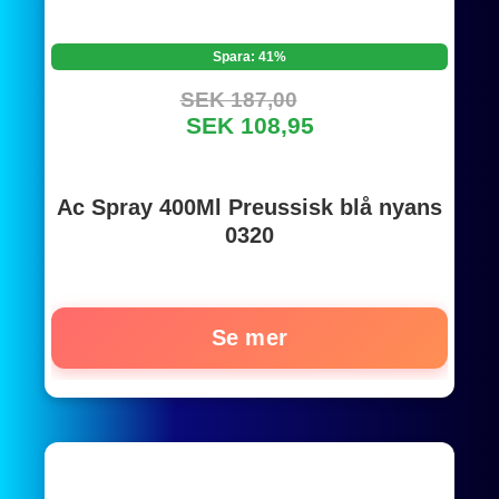
Spara: 41%
SEK 187,00
SEK 108,95
Ac Spray 400Ml Preussisk blå nyans
0320
Se mer