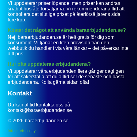
Vi uppdaterar priser löpande, men priser kan ändras
snabbt hos återförsäljarna. Vi rekommenderar alltid att
kontrollera det slutliga priset på återförsäljarens sida
före köp.
Kostar det något att använda baraerbjudanden.se?
Nej, baraerbjudanden.se är helt gratis för dig som
konsument. Vi tjänar en liten provision från den
webbutik du handlar i via våra länkar – det påverkar inte
ditt pris.
Hur ofta uppdateras erbjudandena?
Vi uppdaterar våra erbjudanden flera gånger dagligen
för att säkerställa att du alltid ser de senaste och bästa
erbjudandena. Kolla gärna sidan ofta!
Kontakt
Du kan alltid kontakta oss på
kontakt@baraerbjudanden.se
© 2026 baraerbjudanden.se
Integritetspolicy