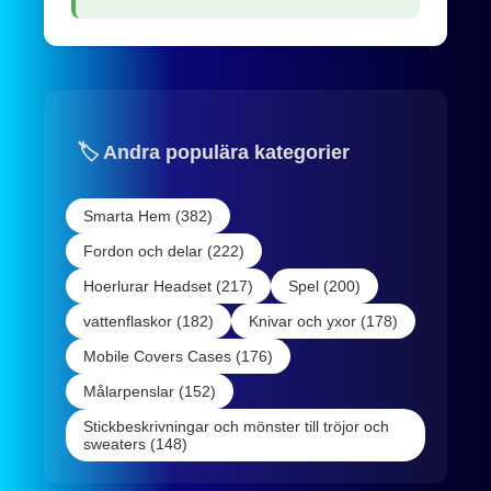
🏷️ Andra populära kategorier
Smarta Hem (382)
Fordon och delar (222)
Hoerlurar Headset (217)
Spel (200)
vattenflaskor (182)
Knivar och yxor (178)
Mobile Covers Cases (176)
Målarpenslar (152)
Stickbeskrivningar och mönster till tröjor och
sweaters (148)