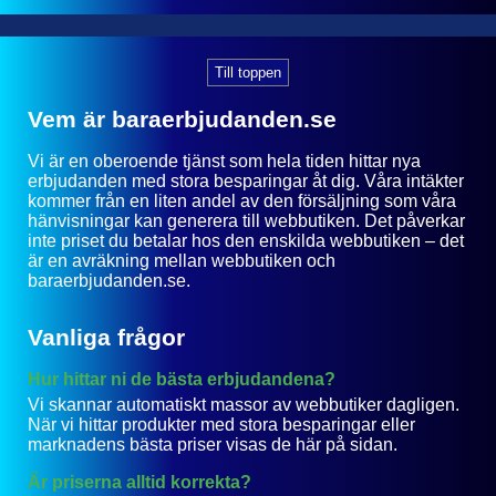
Till toppen
Vem är baraerbjudanden.se
Vi är en oberoende tjänst som hela tiden hittar nya
erbjudanden med stora besparingar åt dig. Våra intäkter
kommer från en liten andel av den försäljning som våra
hänvisningar kan generera till webbutiken. Det påverkar
inte priset du betalar hos den enskilda webbutiken – det
är en avräkning mellan webbutiken och
baraerbjudanden.se.
Vanliga frågor
Hur hittar ni de bästa erbjudandena?
Vi skannar automatiskt massor av webbutiker dagligen.
När vi hittar produkter med stora besparingar eller
marknadens bästa priser visas de här på sidan.
Är priserna alltid korrekta?