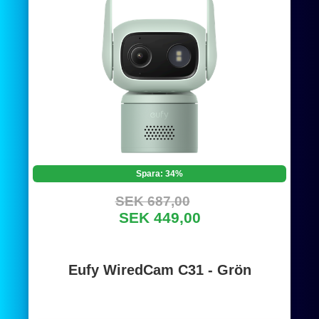
Spara: 34%
SEK 687,00
SEK 449,00
Eufy WiredCam C31 - Grön