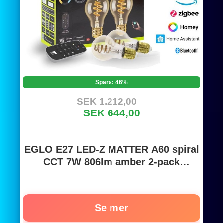
Spara: 46%
SEK 1.212,00
SEK 644,00
EGLO E27 LED-Z MATTER A60 spiral
CCT 7W 806lm amber 2-pack
w/remote control
Se mer