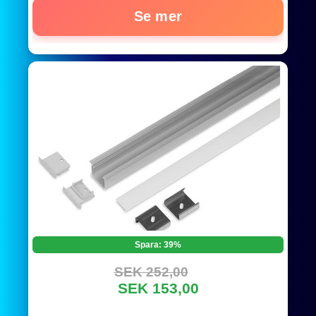
Se mer
Spara: 39%
SEK 252,00
SEK 153,00