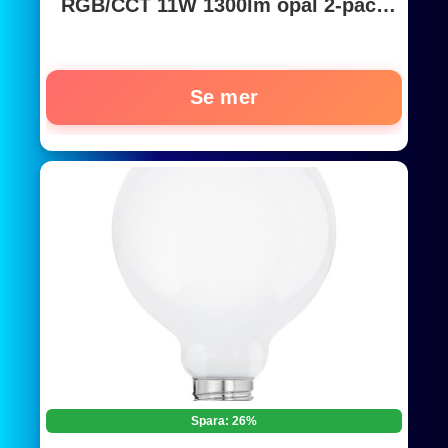
RGB/CCT 11W 1300lm opal 2-pack
w/remote control
Se mer
Spara: 26%