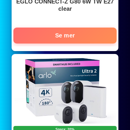
EGLO CONNECT-Z G80 6W TW E27
clear
Se mer
Spara: 20%