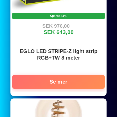
Spara: 34%
SEK 976,00
SEK 643,00
EGLO LED STRIPE-Z light strip
RGB+TW 8 meter
Se mer