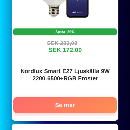
Spara: 39%
SEK 283,00
SEK 172,00
Nordlux Smart E27 Ljuskälla 9W
2200-6500+RGB Frostet
Se mer