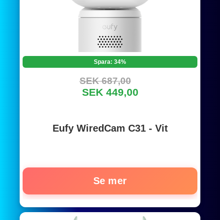
Spara: 34%
SEK 687,00
SEK 449,00
Eufy WiredCam C31 - Vit
Se mer