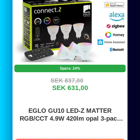
Spara: 24%
SEK 837,00
SEK 631,00
EGLO GU10 LED-Z MATTER
RGB/CCT 4.9W 420lm opal 3-pack
w/remote control