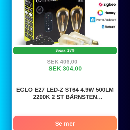
Spara: 25%
SEK 406,00
SEK 304,00
EGLO E27 LED-Z ST64 4.9W 500LM
2200K 2 ST BÄRNSTEN
M/FJÄRRKONTROLL B.-Z
Se mer