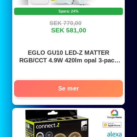
Spara: 24%
SEK 770,00
SEK 581,00
EGLO GU10 LED-Z MATTER
RGB/CCT 4.9W 420lm opal 3-pack
w/switch
Se mer