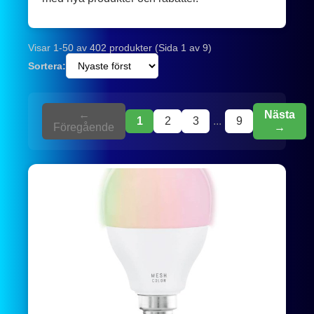
Visar 1-50 av 402 produkter (Sida 1 av 9)
Sortera:
←
Nästa
1
2
3
...
9
Föregående
→