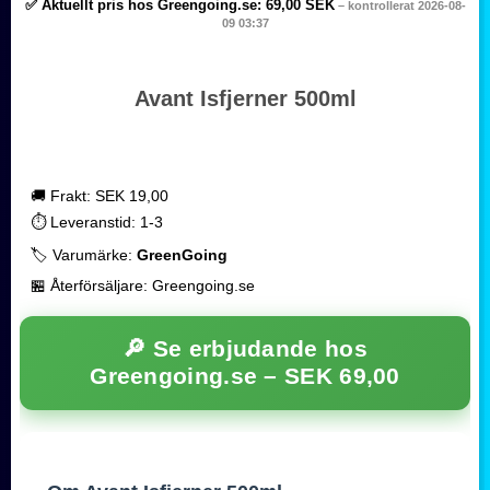
✅ Aktuellt pris hos Greengoing.se:
69,00 SEK
– kontrollerat 2026-08-
09 03:37
Avant Isfjerner 500ml
🚚 Frakt: SEK 19,00
⏱️ Leveranstid: 1-3
🏷️ Varumärke:
GreenGoing
🏪 Återförsäljare: Greengoing.se
🔎 Se erbjudande hos
Greengoing.se –
SEK 69,00