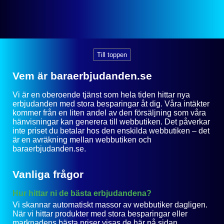
Till toppen
Vem är baraerbjudanden.se
Vi är en oberoende tjänst som hela tiden hittar nya
erbjudanden med stora besparingar åt dig. Våra intäkter
kommer från en liten andel av den försäljning som våra
hänvisningar kan generera till webbutiken. Det påverkar
inte priset du betalar hos den enskilda webbutiken – det
är en avräkning mellan webbutiken och
baraerbjudanden.se.
Vanliga frågor
Hur hittar ni de bästa erbjudandena?
Vi skannar automatiskt massor av webbutiker dagligen.
När vi hittar produkter med stora besparingar eller
marknadens bästa priser visas de här på sidan.