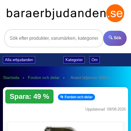
🔍 Sök
Alla erbjudanden
Kategorier
Om
Startsida
›
Fordon och delar
›
Avant Isfjerner 500ml
Spara: 49 %
📂 Fordon och delar
Uppdaterad: 09/08-2026