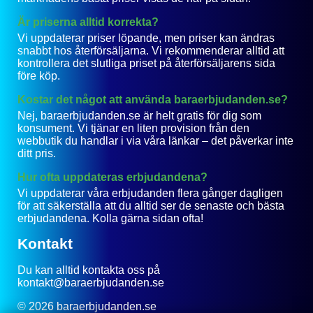
Är priserna alltid korrekta?
Vi uppdaterar priser löpande, men priser kan ändras
snabbt hos återförsäljarna. Vi rekommenderar alltid att
kontrollera det slutliga priset på återförsäljarens sida
före köp.
Kostar det något att använda baraerbjudanden.se?
Nej, baraerbjudanden.se är helt gratis för dig som
konsument. Vi tjänar en liten provision från den
webbutik du handlar i via våra länkar – det påverkar inte
ditt pris.
Hur ofta uppdateras erbjudandena?
Vi uppdaterar våra erbjudanden flera gånger dagligen
för att säkerställa att du alltid ser de senaste och bästa
erbjudandena. Kolla gärna sidan ofta!
Kontakt
Du kan alltid kontakta oss på
kontakt@baraerbjudanden.se
© 2026 baraerbjudanden.se