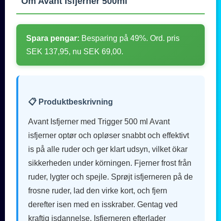
Om Avant Isfjerner 500ml
Spara pengar:
Besparing på 49%. Ord. pris
SEK 137,95, nu SEK 69,00.
📋 Produktbeskrivning
Avant Isfjerner med Trigger 500 ml Avant
isfjerner optør och opløser snabbt och effektivt
is på alle ruder och ger klart udsyn, vilket ökar
sikkerheden under körningen. Fjerner frost från
ruder, lygter och spejle. Sprøjt isfjerneren på de
frosne ruder, lad den virke kort, och fjern
derefter isen med en isskraber. Gentag ved
kraftig isdannelse. Isfjerneren efterlader