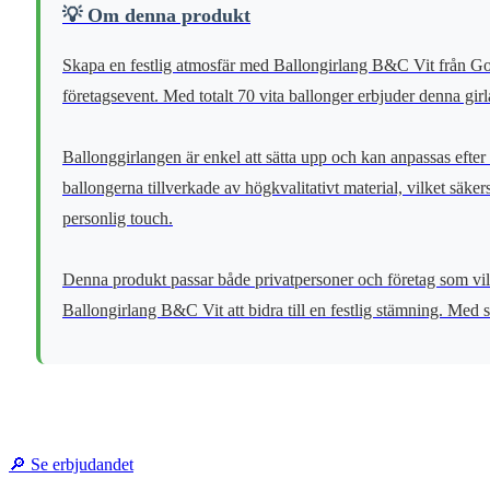
💡 Om denna produkt
Skapa en festlig atmosfär med Ballongirlang B&C Vit från Goda
företagsevent. Med totalt 70 vita ballonger erbjuder denna gir
Ballonggirlangen är enkel att sätta upp och kan anpassas efte
ballongerna tillverkade av högkvalitativt material, vilket säke
personlig touch.
Denna produkt passar både privatpersoner och företag som vill
Ballongirlang B&C Vit att bidra till en festlig stämning. Med si
🔎 Se erbjudandet