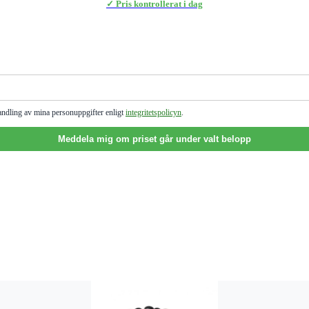
✓ Pris kontrollerat i dag
andling av mina personuppgifter enligt
integritetspolicyn
.
Meddela mig om priset går under valt belopp