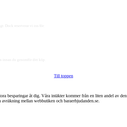
gt. Dock reserverar vi oss för:
ren innan du genomför ditt köp.
Till toppen
tora besparingar åt dig. Våra intäkter kommer från en liten andel av de
 en avräkning mellan webbutiken och baraerbjudanden.se.