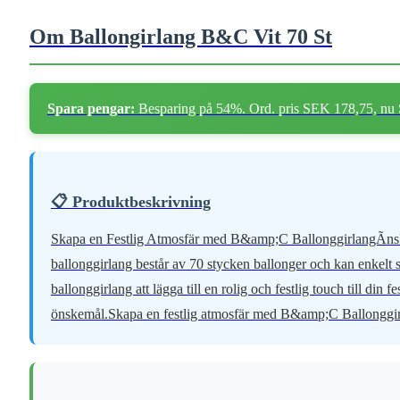
Om Ballongirlang B&C Vit 70 St
Spara pengar:
Besparing på 54%. Ord. pris SEK 178,75, nu
📋 Produktbeskrivning
Skapa en Festlig Atmosfär med B&amp;C BallonggirlangÃnskar 
ballonggirlang består av 70 stycken ballonger och kan enkelt s
ballonggirlang att lägga till en rolig och festlig touch till di
önskemål.Skapa en festlig atmosfär med B&amp;C Ballonggirla