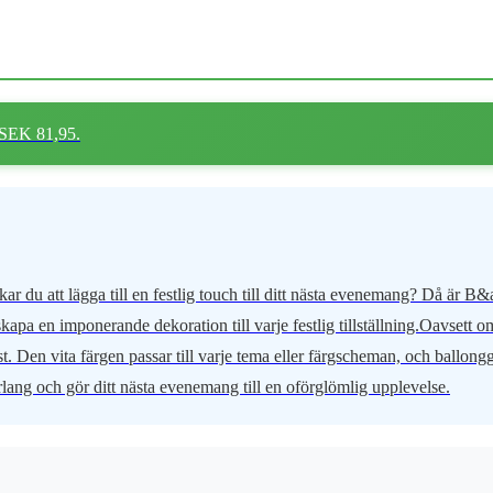
 SEK 81,95.
du att lägga till en festlig touch till ditt nästa evenemang? Då är B&
kapa en imponerande dekoration till varje festlig tillställning.Oavsett 
n fest. Den vita färgen passar till varje tema eller färgscheman, och ballo
ng och gör ditt nästa evenemang till en oförglömlig upplevelse.