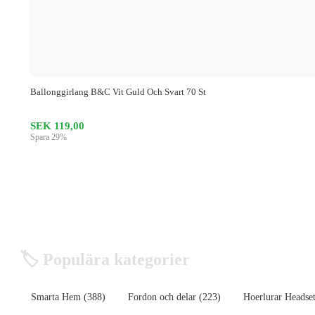
Ballonggirlang B&C Vit Guld Och Svart 70 St
SEK 119,00
Spara 29%
🏷️ Populära kategorier
Smarta Hem (388)
Fordon och delar (223)
Hoerlurar Headset