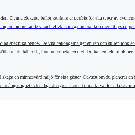
n. Denna eleganta ballonggirlang är perfekt för alla typer av eveneman
lang en imponerande visuell effekt som garanterat kommer att lysa upp d
r dina specifika behov. De vita ballongerna ger en ren och stilren look
rställer att de håller sig fina under hela eventet. Du kan enkelt kombin
 skapa en minnesvärd miljö för sina gäster. Oavsett om du planerar en 
n mångsidighet och stiliga design är den ett utmärkt val för alla festarr