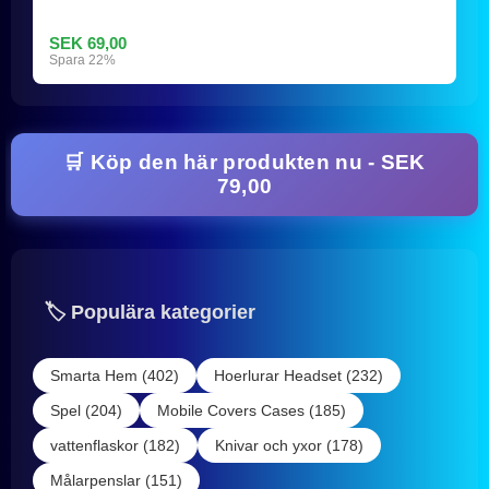
SEK 69,00
Spara 22%
🛒 Köp den här produkten nu - SEK
79,00
🏷️ Populära kategorier
Smarta Hem (402)
Hoerlurar Headset (232)
Spel (204)
Mobile Covers Cases (185)
vattenflaskor (182)
Knivar och yxor (178)
Målarpenslar (151)