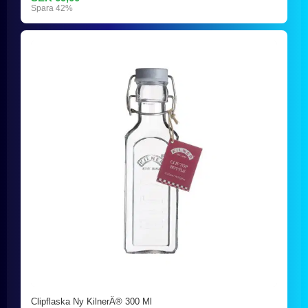
Spara 42%
Clipflaska Ny KilnerÂ® 300 Ml