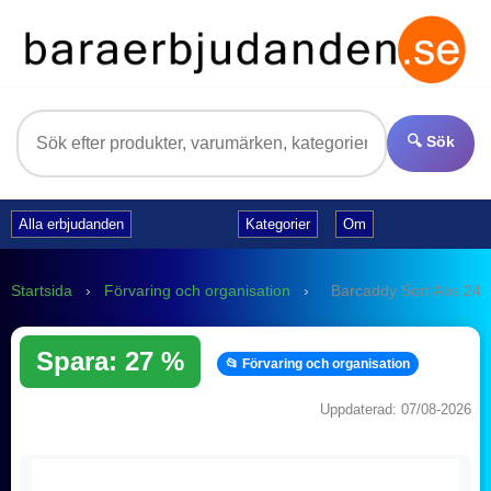
🔍 Sök
Alla erbjudanden
Kategorier
Om
Startsida
›
Förvaring och organisation
›
Barcaddy Sort Abs 2
Spara: 27 %
📂 Förvaring och organisation
Uppdaterad: 07/08-2026