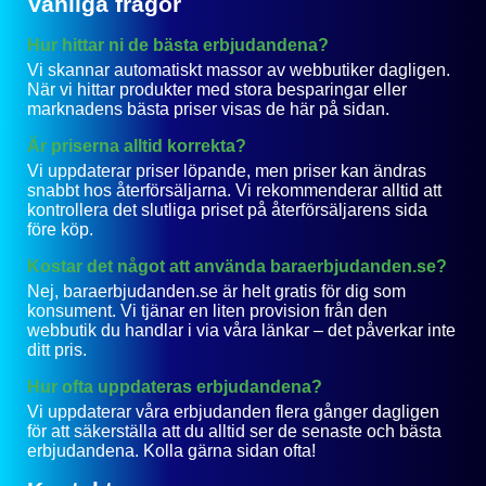
Vanliga frågor
Hur hittar ni de bästa erbjudandena?
Vi skannar automatiskt massor av webbutiker dagligen.
När vi hittar produkter med stora besparingar eller
marknadens bästa priser visas de här på sidan.
Är priserna alltid korrekta?
Vi uppdaterar priser löpande, men priser kan ändras
snabbt hos återförsäljarna. Vi rekommenderar alltid att
kontrollera det slutliga priset på återförsäljarens sida
före köp.
Kostar det något att använda baraerbjudanden.se?
Nej, baraerbjudanden.se är helt gratis för dig som
konsument. Vi tjänar en liten provision från den
webbutik du handlar i via våra länkar – det påverkar inte
ditt pris.
Hur ofta uppdateras erbjudandena?
Vi uppdaterar våra erbjudanden flera gånger dagligen
för att säkerställa att du alltid ser de senaste och bästa
erbjudandena. Kolla gärna sidan ofta!