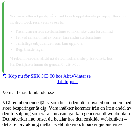
📋 Ansvarsfriskrivning:
Vi strävar efter att ge dig så korrekta och uppdaterade prisuppgifter som
möjligt. Dock reserverar vi oss för:
Prisändringar hos återförsäljare som kan ske utan förvarning
Fel vid inhämtning av priser från andra återförsäljare
Tillfälliga erbjudanden som kan upphöra
Begränsade lager
Vi rekommenderar alltid att du kontrollerar slutpriset direkt hos
återförsäljaren innan du genomför ditt köp.
🛒 Köp nu för SEK 363,00 hos AktivVinter.se
Till toppen
Vem är baraerbjudanden.se
Vi är en oberoende tjänst som hela tiden hittar nya erbjudanden med
stora besparingar åt dig. Våra intäkter kommer från en liten andel av
den försäljning som våra hänvisningar kan generera till webbutiken.
Det påverkar inte priset du betalar hos den enskilda webbutiken –
det är en avräkning mellan webbutiken och baraerbjudanden.se.