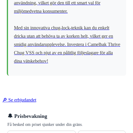
användning, vilket gör den till ett smart val för
miljömedvetna konsumenter.
Med sin innovativa chug-lock-teknik kan du enkelt
dricka utan att behöva ta av korken helt, vilket ger en
smidig användarupplevelse. Investera i Camelbak Thrive
Chug VSS och njut av en pålitlig följeslagare för alla
dina vätskebehov!
🔎 Se erbjudandet
🔔 Prisbevakning
Få besked om priset sjunker under din gräns.