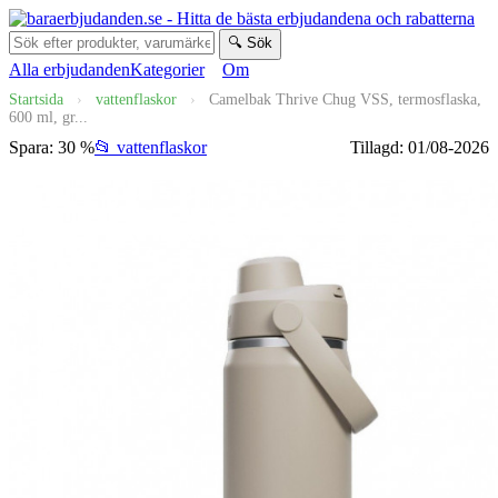
🔍 Sök
Alla erbjudanden
Kategorier
Om
Startsida
›
vattenflaskor
›
Camelbak Thrive Chug VSS, termosflaska,
600 ml, gr...
Spara: 30 %
📂 vattenflaskor
Tillagd: 01/08-2026