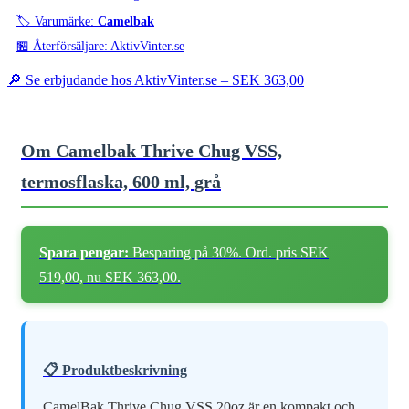
🏷️ Varumärke:
Camelbak
🏪 Återförsäljare: AktivVinter.se
🔎 Se erbjudande hos AktivVinter.se –
SEK 363,00
Om Camelbak Thrive Chug VSS,
termosflaska, 600 ml, grå
Spara pengar:
Besparing på 30%. Ord. pris SEK
519,00, nu SEK 363,00.
📋 Produktbeskrivning
CamelBak Thrive Chug VSS 20oz är en kompakt och