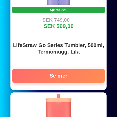
Spara: 20%
SEK 749,00
SEK 599,00
LifeStraw Go Series Tumbler, 500ml,
Termomugg, Lila
Se mer