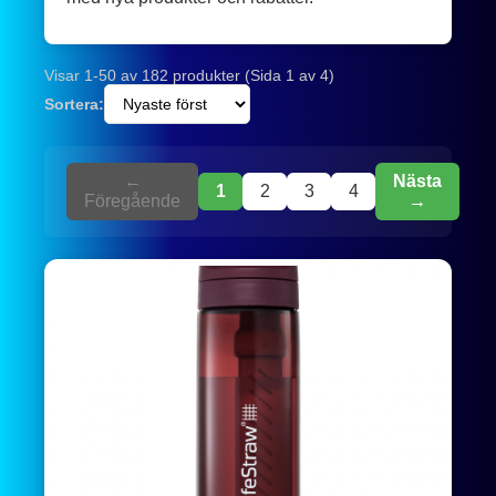
Visar 1-50 av 182 produkter (Sida 1 av 4)
Sortera:
←
Nästa
1
2
3
4
Föregående
→