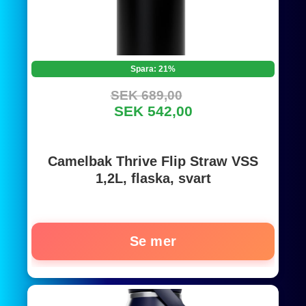
Spara: 21%
SEK 689,00
SEK 542,00
Camelbak Thrive Flip Straw VSS
1,2L, flaska, svart
Se mer