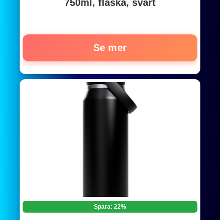
750ml, flaska, svart
Se mer
Spara: 22%