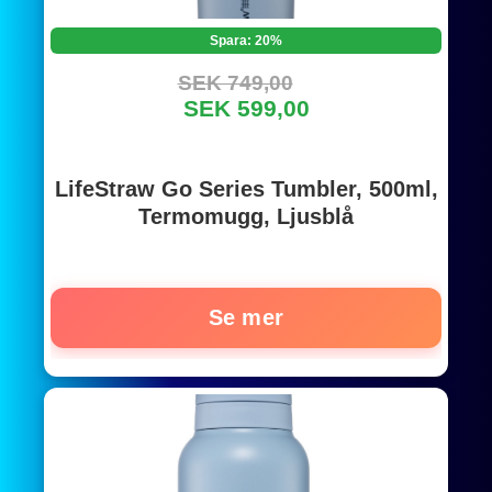
Spara: 20%
SEK 749,00
SEK 599,00
LifeStraw Go Series Tumbler, 500ml,
Termomugg, Ljusblå
Se mer