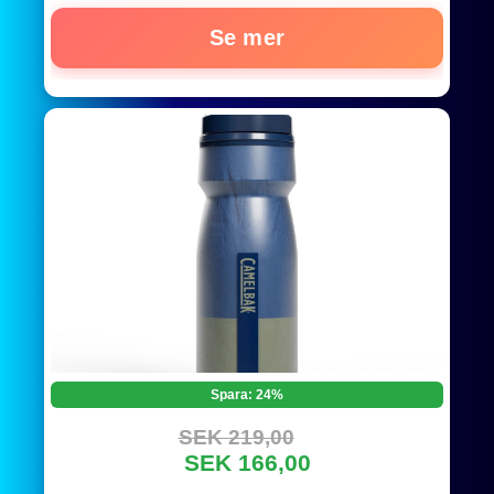
Se mer
Spara: 24%
SEK 219,00
SEK 166,00