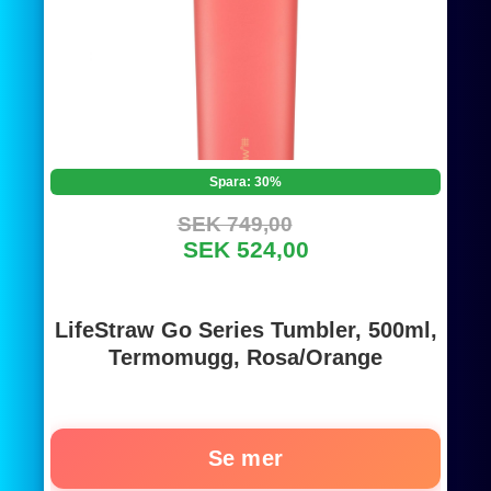
Spara: 30%
SEK 749,00
SEK 524,00
LifeStraw Go Series Tumbler, 500ml,
Termomugg, Rosa/Orange
Se mer