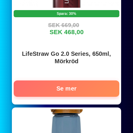
Spara: 30%
SEK 669,00
SEK 468,00
LifeStraw Go 2.0 Series, 650ml,
Mörkröd
Se mer