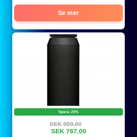
Se mer
Spara: 20%
SEK 959,00
SEK 767,00