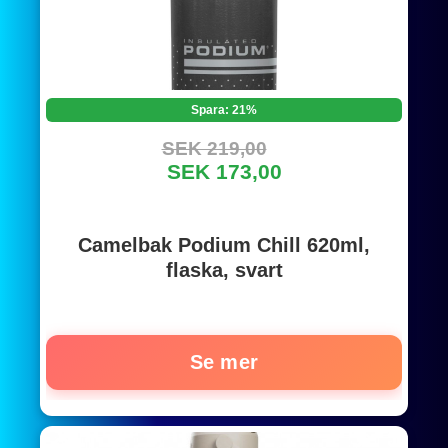
Spara: 21%
SEK 219,00
SEK 173,00
Camelbak Podium Chill 620ml,
flaska, svart
Se mer