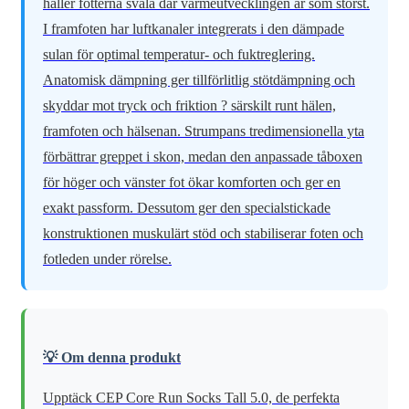
håller fötterna svala där värmeutvecklingen är som störst.
I framfoten har luftkanaler integrerats i den dämpade
sulan för optimal temperatur- och fuktreglering.
Anatomisk dämpning ger tillförlitlig stötdämpning och
skyddar mot tryck och friktion ? särskilt runt hälen,
framfoten och hälsenan. Strumpans tredimensionella yta
förbättrar greppet i skon, medan den anpassade tåboxen
för höger och vänster fot ökar komforten och ger en
exakt passform. Dessutom ger den specialstickade
konstruktionen muskulärt stöd och stabiliserar foten och
fotleden under rörelse.
💡 Om denna produkt
Upptäck CEP Core Run Socks Tall 5.0, de perfekta