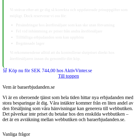
📋 Ansvarsfriskrivning:
Vi strävar efter att ge dig så korrekta och uppdaterade prisuppgifter som
möjligt. Dock reserverar vi oss för:
Prisändringar hos återförsäljare som kan ske utan förvarning
Fel vid inhämtning av priser från andra återförsäljare
Tillfälliga erbjudanden som kan upphöra
Begränsade lager
Vi rekommenderar alltid att du kontrollerar slutpriset direkt hos
återförsäljaren innan du genomför ditt köp.
🛒 Köp nu för SEK 744,00 hos AktivVinter.se
Till toppen
Vem är baraerbjudanden.se
Vi är en oberoende tjänst som hela tiden hittar nya erbjudanden med
stora besparingar åt dig. Våra intäkter kommer från en liten andel av
den försäljning som våra hänvisningar kan generera till webbutiken.
Det påverkar inte priset du betalar hos den enskilda webbutiken –
det är en avräkning mellan webbutiken och baraerbjudanden.se.
Vanliga frågor