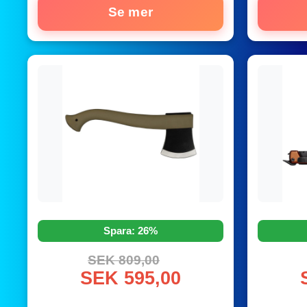
Se mer
Spara: 26%
SEK 809,00
SEK 595,00