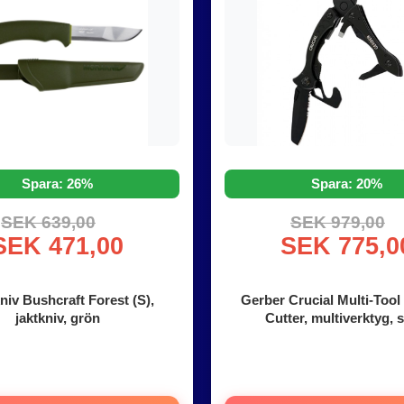
Spara: 26%
Spara: 20%
SEK 639,00
SEK 979,00
SEK 471,00
SEK 775,0
iv Bushcraft Forest (S),
Gerber Crucial Multi-Tool
jaktkniv, grön
Cutter, multiverktyg, 