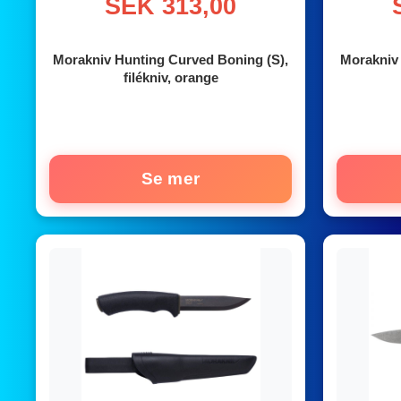
SEK 313,00
Morakniv Hunting Curved Boning (S),
Morakniv 
filékniv, orange
Se mer