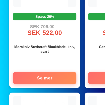
Spara: 26%
SEK 709,00
SEK 522,00
Morakniv Bushcraft Blackblade, kniv,
Ger
svart
Se mer