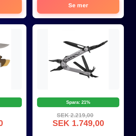
Se mer
Spara: 21%
SEK 2.219,00
0
SEK 1.749,00