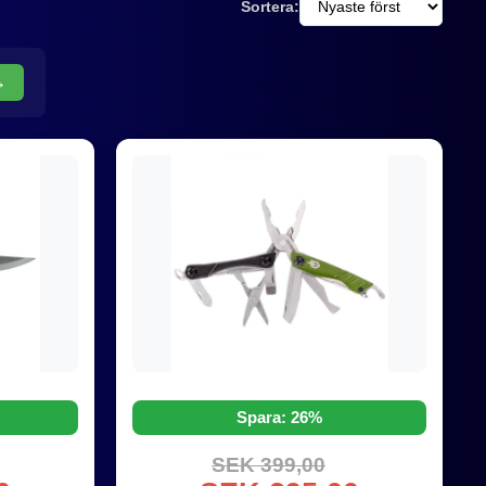
Sortera:
→
Spara: 26%
SEK 399,00