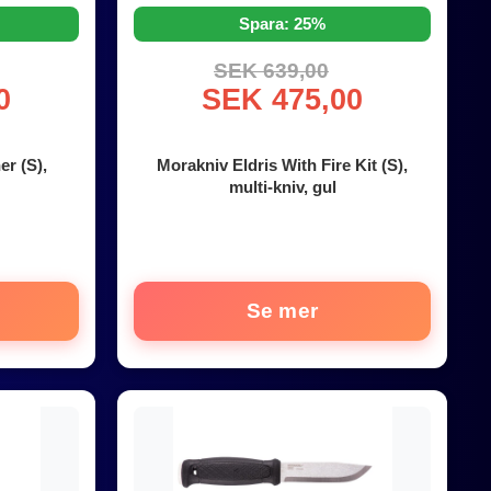
Spara: 25%
SEK 639,00
0
SEK 475,00
r (S),
Morakniv Eldris With Fire Kit (S),
multi-kniv, gul
Se mer