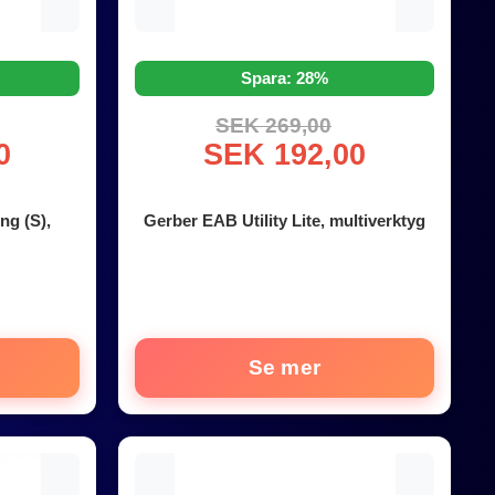
Spara: 28%
SEK 269,00
0
SEK 192,00
ng (S),
Gerber EAB Utility Lite, multiverktyg
Se mer