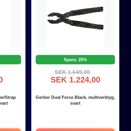
Spara: 25%
SEK 1.649,00
0
SEK 1.224,00
 w/Strap
Gerber Dual Force Black, multiverktyg,
svart
svart