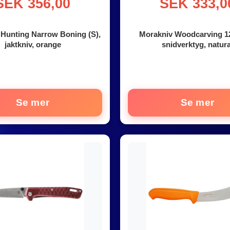
SEK 356,00
SEK 333,0
Hunting Narrow Boning (S),
Morakniv Woodcarving 12
jaktkniv, orange
snidverktyg, natura
Se mer
Se mer