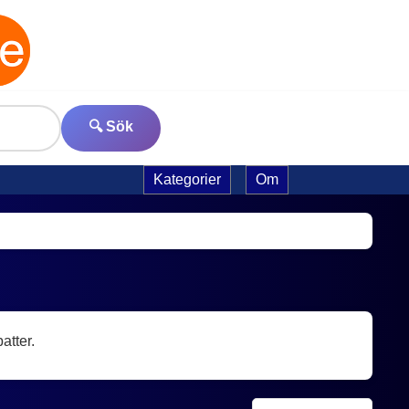
🔍 Sök
Kategorier
Om
atter.