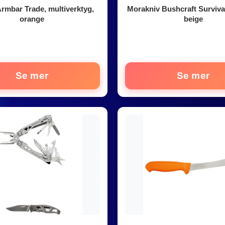
rmbar Trade, multiverktyg,
Morakniv Bushcraft Survival 
orange
beige
Se mer
Se mer