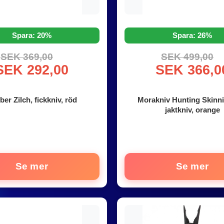
Spara: 20%
Spara: 26%
SEK 369,00
SEK 499,00
SEK 292,00
SEK 366,0
ber Zilch, fickkniv, röd
Morakniv Hunting Skinni
jaktkniv, orange
Se mer
Se mer