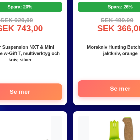
Spara: 20%
Spara: 26%
SEK 929,00
SEK 499,00
SEK 743,00
SEK 366,0
r Suspension NXT & Mini
Morakniv Hunting Butche
 w-Gift T, multiverktyg och
jaktkniv, orange
kniv, silver
Se mer
Se mer