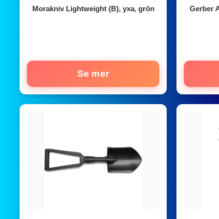
Morakniv Lightweight (B), yxa, grön
Gerber A
Se mer