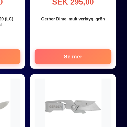
0
SEK 295,00
0 (LC),
Gerber Dime, multiverktyg, grön
l
Se mer