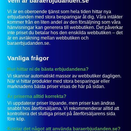
Vem är baraerbjudanden.se
Vi är en oberoende tjänst som hela tiden hittar nya
erbjudanden med stora besparingar åt dig. Våra intäkter
kommer från en liten andel av den försäljning som våra
hänvisningar kan generera till webbutiken. Det påverkar
inte priset du betalar hos den enskilda webbutiken – det
är en avräkning mellan webbutiken och
baraerbjudanden.se.
Vanliga frågor
Hur hittar ni de bästa erbjudandena?
Vi skannar automatiskt massor av webbutiker dagligen.
När vi hittar produkter med stora besparingar eller
marknadens bästa priser visas de här på sidan.
Är priserna alltid korrekta?
Vi uppdaterar priser löpande, men priser kan ändras
snabbt hos återförsäljarna. Vi rekommenderar alltid att
kontrollera det slutliga priset på återförsäljarens sida
före köp.
Kostar det något att använda baraerbjudanden.se?