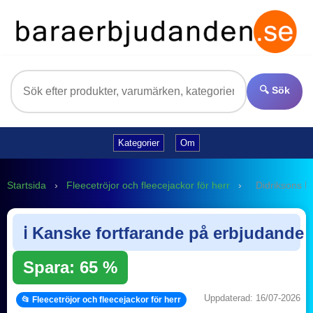
🔍 Sök
Kategorier
Om
Startsida
›
Fleecetröjor och fleecejackor för herr
›
Didriksons P
ℹ️ Kanske fortfarande på erbjudande
Spara: 65 %
Uppdaterad: 16/07-2026
📂 Fleecetröjor och fleecejackor för herr