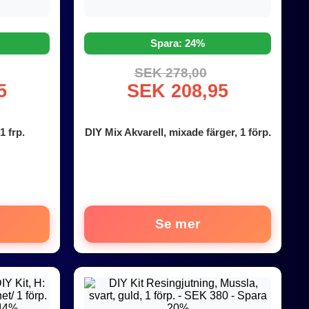
Spara: 24%
SEK 278,00
5
SEK 208,95
1 frp.
DIY Mix Akvarell, mixade färger, 1 förp.
Se mer