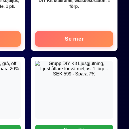
 sojaljus,
DIY Kit Makramé, Glasdekoration, 1
e, 1 pk.
förp.
Se mer