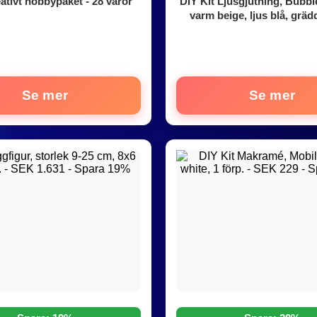
eativt hobbypaket - 28 varor
DIY Kit Ljusgjutning, Bubble
varm beige, ljus blå, grädd
Se mer
Se mer