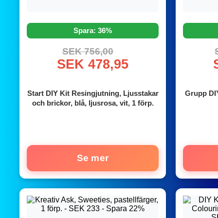
Spara: 36%
SEK 756,00
SEK 478,95
Start DIY Kit Resingjutning, Ljusstakar
Grupp DIY
och brickor, blå, ljusrosa, vit, 1 förp.
Se mer