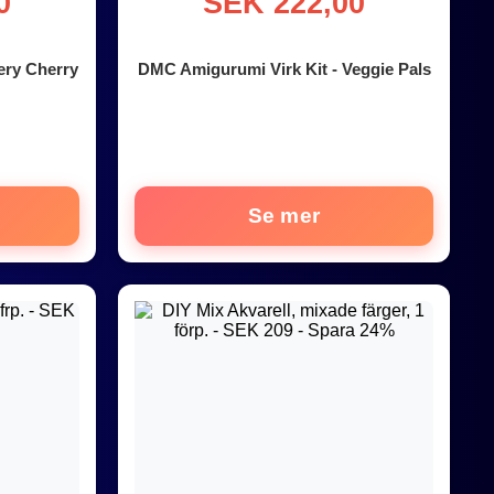
0
SEK 222,00
ery Cherry
DMC Amigurumi Virk Kit - Veggie Pals
Se mer