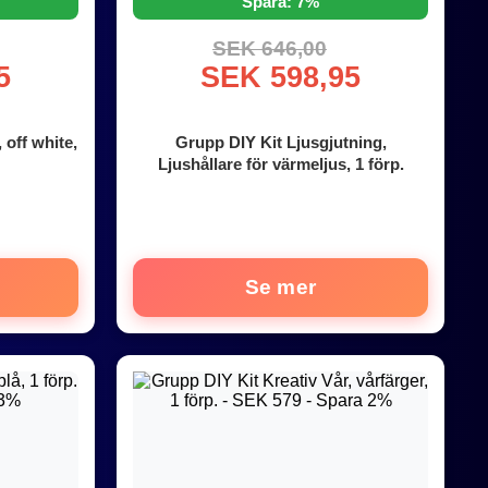
Spara: 7%
SEK 646,00
5
SEK 598,95
 off white,
Grupp DIY Kit Ljusgjutning,
Ljushållare för värmeljus, 1 förp.
Se mer