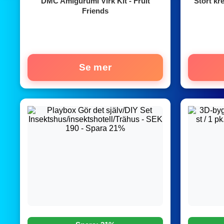
DMC Amigurumi Virk Kit - Fruit
Stort kr
Friends
Se mer