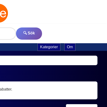
🔍 Sök
Kategorier
Om
abatter.