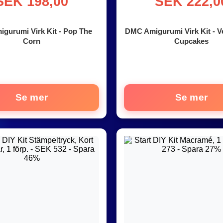
SEK 198,00
SEK 222,0
gurumi Virk Kit - Pop The
DMC Amigurumi Virk Kit - V
Corn
Cupcakes
Se mer
Se mer