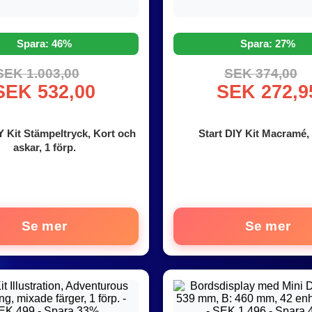
Spara: 46%
Spara: 27%
SEK 1.003,00
SEK 374,00
SEK 532,00
SEK 272,9
 Kit Stämpeltryck, Kort och
Start DIY Kit Macramé, 
askar, 1 förp.
Se mer
Se mer