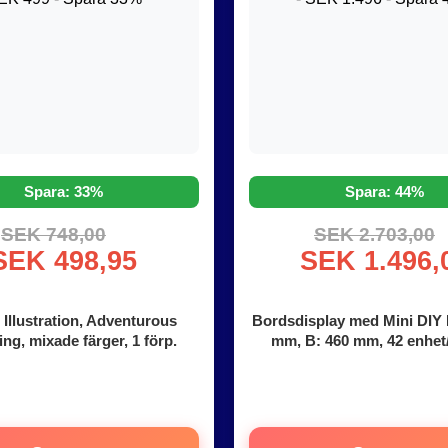
Spara: 33%
Spara: 44%
SEK 748,00
SEK 2.703,00
SEK 498,95
SEK 1.496,
 Illustration, Adventurous
Bordsdisplay med Mini DIY K
ng, mixade färger, 1 förp.
mm, B: 460 mm, 42 enhet/