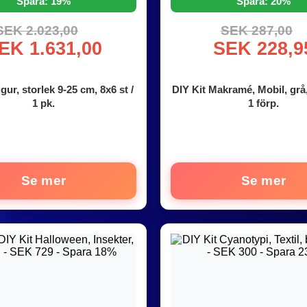
Spara: 19%
Spara: 20%
SEK 2.023,00
SEK 287,00
EK 1.631,00
SEK 228,9
ur, storlek 9-25 cm, 8x6 st /
DIY Kit Makramé, Mobil, grå,
1 pk.
1 förp.
Se mer
Se mer