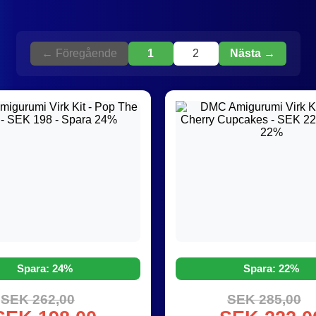
← Föregående
1
2
Nästa →
Spara: 24%
Spara: 22%
SEK 262,00
SEK 285,00