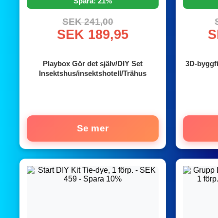
Spara: 21%
SEK 241,00
SEK 189,95
S
Playbox Gör det själv/DIY Set
3D-byggfig
Insektshus/insektshotell/Trähus
Se mer