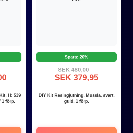
Spara: 20%
SEK 480,00
00
SEK 379,95
it, H: 539
DIY Kit Resingjutning, Mussla, svart,
 1 förp.
guld, 1 förp.