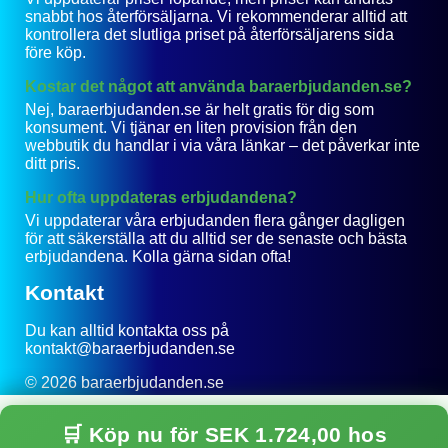
snabbt hos återförsäljarna. Vi rekommenderar alltid att
kontrollera det slutliga priset på återförsäljarens sida
före köp.
Kostar det något att använda baraerbjudanden.se?
Nej, baraerbjudanden.se är helt gratis för dig som
konsument. Vi tjänar en liten provision från den
webbutik du handlar i via våra länkar – det påverkar inte
ditt pris.
Hur ofta uppdateras erbjudandena?
Vi uppdaterar våra erbjudanden flera gånger dagligen
för att säkerställa att du alltid ser de senaste och bästa
erbjudandena. Kolla gärna sidan ofta!
Kontakt
Du kan alltid kontakta oss på
kontakt@baraerbjudanden.se
© 2026 baraerbjudanden.se
Integritetspolicy
🛒 Köp nu för SEK 1.724,00 hos