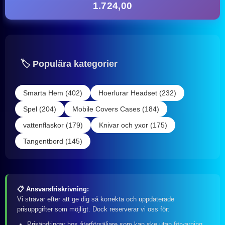
1.724,00
🏷️ Populära kategorier
Smarta Hem (402)
Hoerlurar Headset (232)
Spel (204)
Mobile Covers Cases (184)
vattenflaskor (179)
Knivar och yxor (175)
Tangentbord (145)
📋 Ansvarsfriskrivning:
Vi strävar efter att ge dig så korrekta och uppdaterade
prisuppgifter som möjligt. Dock reserverar vi oss för:
Prisändringar hos återförsäljare som kan ske utan förvarning