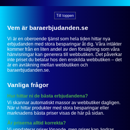
Till toppen
Vem är baraerbjudanden.se
Vi är en oberoende tjänst som hela tiden hittar nya
erbjudanden med stora besparingar åt dig. Våra intäkter
kommer från en liten andel av den försäljning som våra
hänvisningar kan generera till webbutiken. Det påverkar
inte priset du betalar hos den enskilda webbutiken – det
är en avräkning mellan webbutiken och
baraerbjudanden.se.
Vanliga frågor
Hur hittar ni de bästa erbjudandena?
Vi skannar automatiskt massor av webbutiker dagligen.
När vi hittar produkter med stora besparingar eller
marknadens bästa priser visas de här på sidan.
Är priserna alltid korrekta?
Vi uppdaterar priser löpande, men priser kan ändras