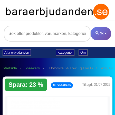
🔍 Sök
Alla erbjudanden
Kategorier
Om
Startsida
›
Sneakers
›
Dolomite 54 Low Fg Evo GTX, Skor, Her
Spara: 23 %
Tillagd: 31/07-2026
📂 Sneakers