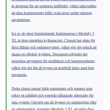
är designat för att optimera luftflödet, vilket säkerställer
att dina komponenter hålls svala även under intensiv
användning.
En av de mest framträdande funktionerna i Meshify 3
XL är dess utmärkta kylkapacitet. Chassit har plats för
flera fläktar och radiatorsystem, vilket gör det enkelt att
skapa en effektiv kylning. Dessutom erbjuder det
generösa utrymmen för grafikkort och lagringsenheter,
vilket gör det lätt att bygga en kraftfull dator med hög
prestanda.
Detta chassi passar både entusiaster och gamers som
söker ett pålitligt och estetiskt tilltalande alternativ för
sina system. Oavsett om du bygger en gamingrigg eller
en arbetsstation, kommer Meshify 3 XL att möta dina