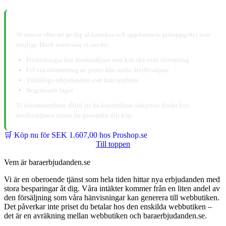
📋 Ansvarsfriskrivning:
Vi strävar efter att ge dig så korrekta och uppdaterade prisuppgifter som
möjligt. Dock reserverar vi oss för:
Prisändringar hos återförsäljare som kan ske utan förvarning
Fel vid inhämtning av priser från andra återförsäljare
Tillfälliga erbjudanden som kan upphöra
Begränsade lager
Vi rekommenderar alltid att du kontrollerar slutpriset direkt hos
återförsäljaren innan du genomför ditt köp.
🛒 Köp nu för SEK 1.607,00 hos Proshop.se
Till toppen
Vem är baraerbjudanden.se
Vi är en oberoende tjänst som hela tiden hittar nya erbjudanden med
stora besparingar åt dig. Våra intäkter kommer från en liten andel av
den försäljning som våra hänvisningar kan generera till webbutiken.
Det påverkar inte priset du betalar hos den enskilda webbutiken –
det är en avräkning mellan webbutiken och baraerbjudanden.se.