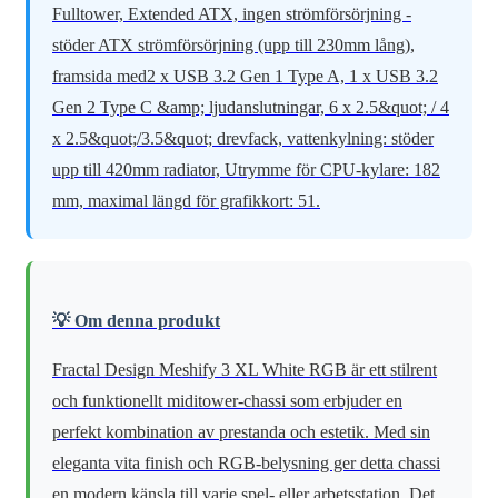
Fulltower, Extended ATX, ingen strömförsörjning -
stöder ATX strömförsörjning (upp till 230mm lång),
framsida med2 x USB 3.2 Gen 1 Type A, 1 x USB 3.2
Gen 2 Type C &amp; ljudanslutningar, 6 x 2.5&quot; / 4
x 2.5&quot;/3.5&quot; drevfack, vattenkylning: stöder
upp till 420mm radiator, Utrymme för CPU-kylare: 182
mm, maximal längd för grafikkort: 51.
💡 Om denna produkt
Fractal Design Meshify 3 XL White RGB är ett stilrent
och funktionellt miditower-chassi som erbjuder en
perfekt kombination av prestanda och estetik. Med sin
eleganta vita finish och RGB-belysning ger detta chassi
en modern känsla till varje spel- eller arbetsstation. Det