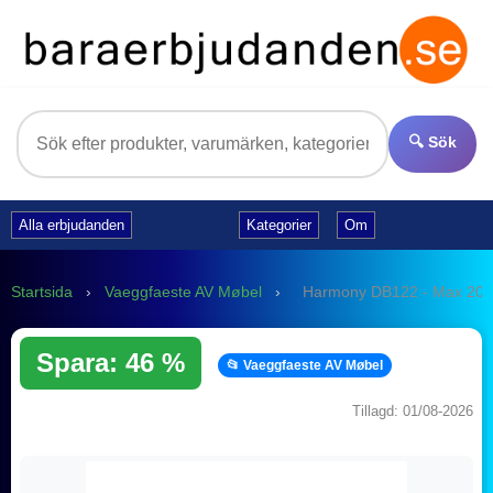
🔍 Sök
Alla erbjudanden
Kategorier
Om
Startsida
›
Vaeggfaeste AV Møbel
›
Harmony DB122 - Max 20 k
Spara: 46 %
📂 Vaeggfaeste AV Møbel
Tillagd: 01/08-2026