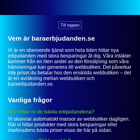
Till toppen
Vem är baraerbjudanden.se
Vi är en oberoende tjänst som hela tiden hittar nya
erbjudanden med stora besparingar åt dig. Våra intäkter
kommer från en liten andel av den försäljning som våra
hänvisningar kan generera till webbutiken. Det påverkar
inte priset du betalar hos den enskilda webbutiken – det
är en avräkning mellan webbutiken och
baraerbjudanden.se.
Vanliga frågor
Hur hittar ni de bästa erbjudandena?
Vi skannar automatiskt massor av webbutiker dagligen.
När vi hittar produkter med stora besparingar eller
marknadens bästa priser visas de här på sidan.