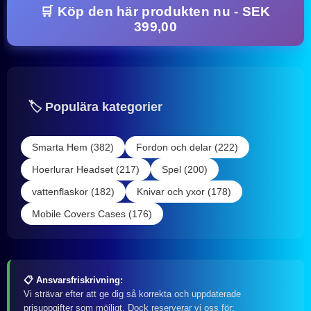
🛒 Köp den här produkten nu - SEK
399,00
🏷️ Populära kategorier
Smarta Hem (382)
Fordon och delar (222)
Hoerlurar Headset (217)
Spel (200)
vattenflaskor (182)
Knivar och yxor (178)
Mobile Covers Cases (176)
📋 Ansvarsfriskrivning:
Vi strävar efter att ge dig så korrekta och uppdaterade
prisuppgifter som möjligt. Dock reserverar vi oss för: