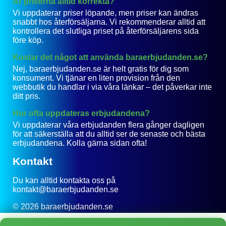
Är priserna alltid korrekta?
Vi uppdaterar priser löpande, men priser kan ändras
snabbt hos återförsäljarna. Vi rekommenderar alltid att
kontrollera det slutliga priset på återförsäljarens sida
före köp.
Kostar det något att använda baraerbjudanden.se?
Nej, baraerbjudanden.se är helt gratis för dig som
konsument. Vi tjänar en liten provision från den
webbutik du handlar i via våra länkar – det påverkar inte
ditt pris.
Hur ofta uppdateras erbjudandena?
Vi uppdaterar våra erbjudanden flera gånger dagligen
för att säkerställa att du alltid ser de senaste och bästa
erbjudandena. Kolla gärna sidan ofta!
Kontakt
Du kan alltid kontakta oss på
kontakt@baraerbjudanden.se
© 2026 baraerbjudanden.se
Integritetspolicy