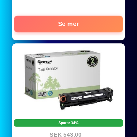
Drum
Se mer
Spara: 34%
SEK 543,00