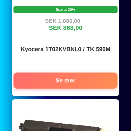
Spara: 20%
SEK 1.086,00
SEK 868,00
Kyocera 1T02KVBNL0 / TK 590M
Se mer