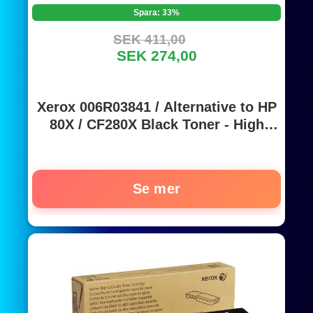
Spara: 33%
SEK 411,00
SEK 274,00
Xerox 006R03841 / Alternative to HP
80X / CF280X Black Toner - High
Yield
Se mer