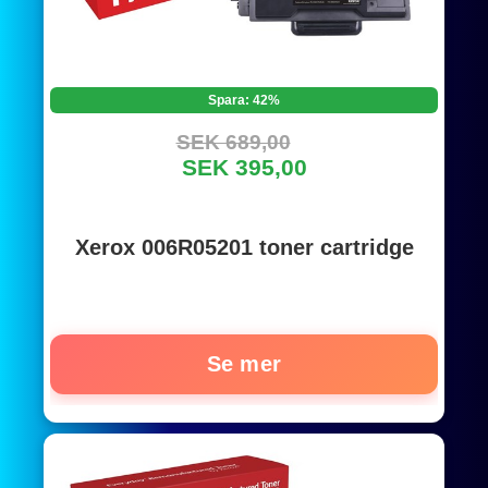
Spara: 42%
SEK 689,00
SEK 395,00
Xerox 006R05201 toner cartridge
Se mer