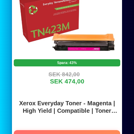
Spara: 43%
SEK 842,00
SEK 474,00
Xerox Everyday Toner - Magenta |
High Yield | Compatible | Toner
cartridge