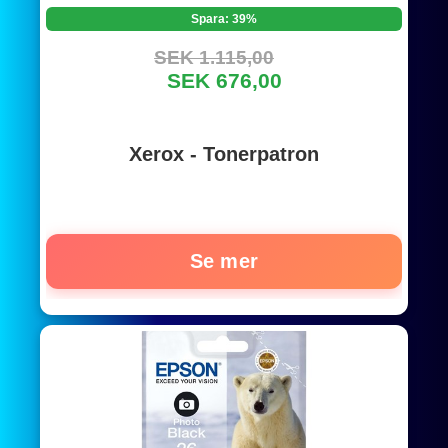
Spara: 39%
SEK 1.115,00
SEK 676,00
Xerox - Tonerpatron
Se mer