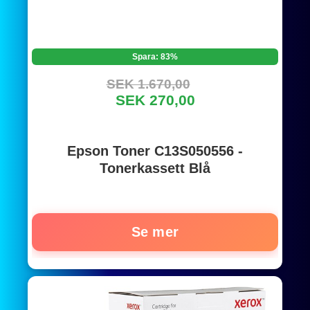
Spara: 83%
SEK 1.670,00
SEK 270,00
Epson Toner C13S050556 -
Tonerkassett Blå
Se mer