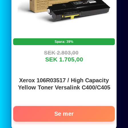
Spara: 39%
SEK 2.803,00
SEK 1.705,00
Xerox 106R03517 / High Capacity
Yellow Toner Versalink C400/C405
Se mer