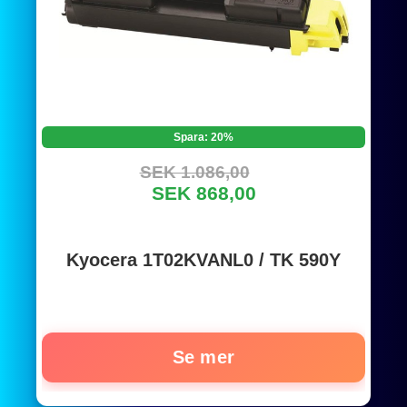
Spara: 20%
SEK 1.086,00
SEK 868,00
Kyocera 1T02KVANL0 / TK 590Y
Se mer