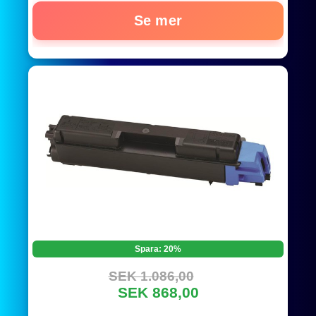
Se mer
Spara: 20%
SEK 1.086,00
SEK 868,00