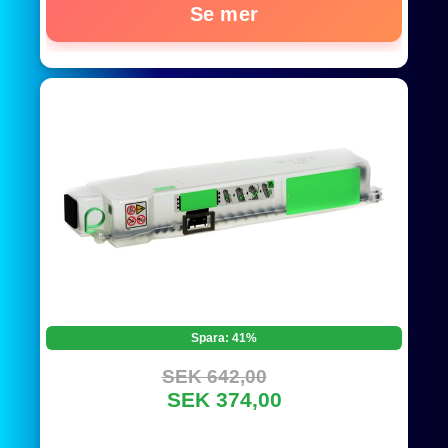
Se mer
Spara: 41%
SEK 642,00
SEK 374,00