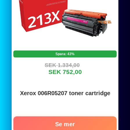
Spara: 43%
SEK 1.334,00
SEK 752,00
Xerox 006R05207 toner cartridge
Se mer