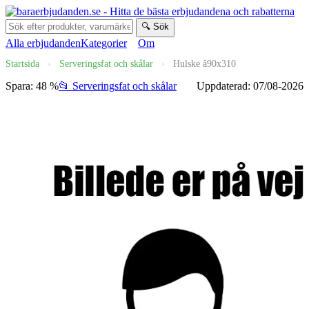
🔍 Sök
Alla erbjudanden
Kategorier
Om
Startsida
›
Serveringsfat och skålar
›
Hulske â90x310
Spara: 48 %
📂 Serveringsfat och skålar
Uppdaterad: 07/08-2026