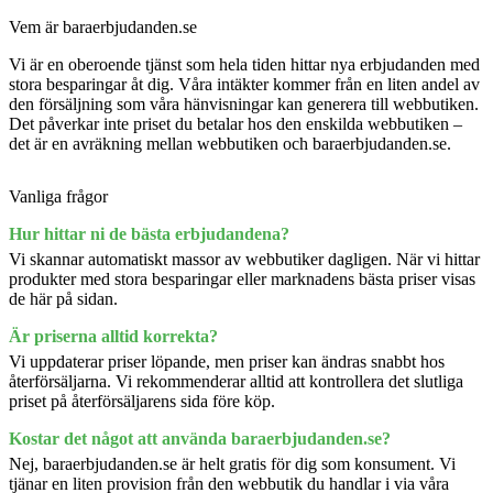
Vem är baraerbjudanden.se
Vi är en oberoende tjänst som hela tiden hittar nya erbjudanden med
stora besparingar åt dig. Våra intäkter kommer från en liten andel av
den försäljning som våra hänvisningar kan generera till webbutiken.
Det påverkar inte priset du betalar hos den enskilda webbutiken –
det är en avräkning mellan webbutiken och baraerbjudanden.se.
Vanliga frågor
Hur hittar ni de bästa erbjudandena?
Vi skannar automatiskt massor av webbutiker dagligen. När vi hittar
produkter med stora besparingar eller marknadens bästa priser visas
de här på sidan.
Är priserna alltid korrekta?
Vi uppdaterar priser löpande, men priser kan ändras snabbt hos
återförsäljarna. Vi rekommenderar alltid att kontrollera det slutliga
priset på återförsäljarens sida före köp.
Kostar det något att använda baraerbjudanden.se?
Nej, baraerbjudanden.se är helt gratis för dig som konsument. Vi
tjänar en liten provision från den webbutik du handlar i via våra