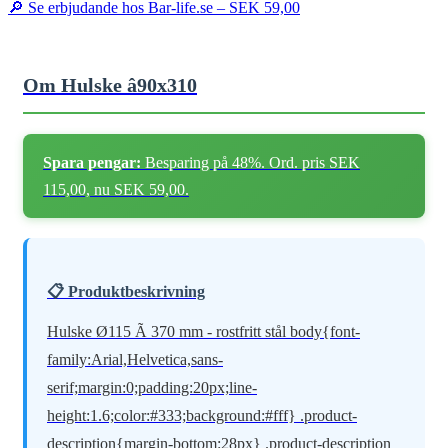
🔎 Se erbjudande hos Bar-life.se –
SEK 59,00
Om Hulske â90x310
Spara pengar:
Besparing på 48%. Ord. pris SEK
115,00, nu SEK 59,00.
📋 Produktbeskrivning
Hulske Ø115 Ã 370 mm - rostfritt stål body{font-
family:Arial,Helvetica,sans-
serif;margin:0;padding:20px;line-
height:1.6;color:#333;background:#fff} .product-
description{margin-bottom:28px} .product-description