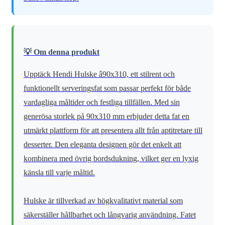
💡 Om denna produkt
Upptäck Hendi Hulske â90x310, ett stilrent och
funktionellt serveringsfat som passar perfekt för både
vardagliga måltider och festliga tillfällen. Med sin
generösa storlek på 90x310 mm erbjuder detta fat en
utmärkt plattform för att presentera allt från aptitretare till
desserter. Den eleganta designen gör det enkelt att
kombinera med övrig bordsdukning, vilket ger en lyxig
känsla till varje måltid.
Hulske är tillverkad av högkvalitativt material som
säkerställer hållbarhet och långvarig användning. Fatet