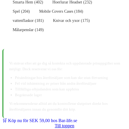
Smarta Hem (402)
Hoerlurar Headset (232)
Spel (204)
Mobile Covers Cases (184)
vattenflaskor (181)
Knivar och yxor (175)
Målarpenslar (149)
📋 Ansvarsfriskrivning:
Vi strävar efter att ge dig så korrekta och uppdaterade prisuppgifter som
möjligt. Dock reserverar vi oss för:
Prisändringar hos återförsäljare som kan ske utan förvarning
Fel vid inhämtning av priser från andra återförsäljare
Tillfälliga erbjudanden som kan upphöra
Begränsade lager
Vi rekommenderar alltid att du kontrollerar slutpriset direkt hos
återförsäljaren innan du genomför ditt köp.
🛒 Köp nu för SEK 59,00 hos Bar-life.se
Till toppen