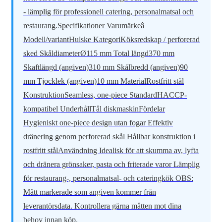
- lämplig för professionell catering, personalmatsal och
restaurang.Specifikationer Varumärkeâ
Modell/variantHulske KategoriKöksredskap / perforerad
sked SkåldiameterØ115 mm Total längd370 mm
Skaftlängd (angiven)310 mm Skålbredd (angiven)90
mm Tjocklek (angiven)10 mm MaterialRostfritt stål
KonstruktionSeamless, one-piece StandardHACCP-
kompatibel UnderhållTål diskmaskinFördelar
Hygieniskt one-piece design utan fogar Effektiv
dränering genom perforerad skål Hållbar konstruktion i
rostfritt stålAnvändning Idealisk för att skumma av, lyfta
och dränera grönsaker, pasta och friterade varor Lämplig
för restaurang-, personalmatsal- och cateringkök OBS:
Mått markerade som angiven kommer från
leverantörsdata. Kontrollera gärna måtten mot dina
behov innan köp.