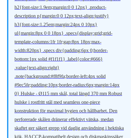
h2{font-size:1.9em;margin:0 0 12px} .product-
description p{margin:0 0 12px;text-align:justify}
h3{font-size:1.25em;margin:24px 0 10px}
ul{margin:8px 0 0 18px} .specs{display:grid;grid-
template-columns:1fr 1fr;gap:8px 18px;max-
width:820px} .specs div{padding:6px 0;border-
bottom:1px solid #f1f1f1} .label{color:#666}
.value{text-align:right}
.note{background:#f8f9fa;border-left:4px solid
#9ec5fe;padding:10px;border-radius:6px;margin:14px
0} Hulske - Ø115 mm skål, total längd 370 mm Robust
hulske i rostfritt stål med seamless one-piece
konstruktion för maximal hygien och hållbarhet. Den
perforerade skålen dränerar effektivt vätska, medan
skaftet ger säkert grepp vid daglig användning i hektiska
kök. HACCP-kompatibelt design och diskmaskinssäker