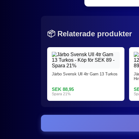
📦 Relaterade produkter
Järbo Svensk Ull 4tr Garn 13 Turkos
Jä
Hi
SEK 88,95
SE
Spara 21%
Sp