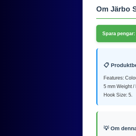
Om Järbo S
Spara pengar:
📋 Produktb
Features: Colo
5 mm Weight / 
Hook Size: 5.
💡 Om denna