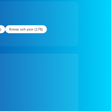
)
Knivar och yxor (178)