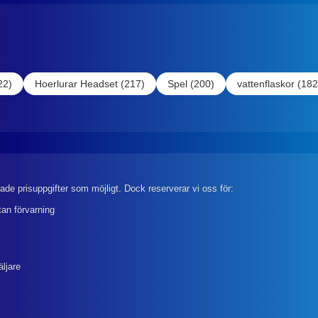
22)
Hoerlurar Headset (217)
Spel (200)
vattenflaskor (182
rade prisuppgifter som möjligt. Dock reserverar vi oss för:
tan förvarning
äljare