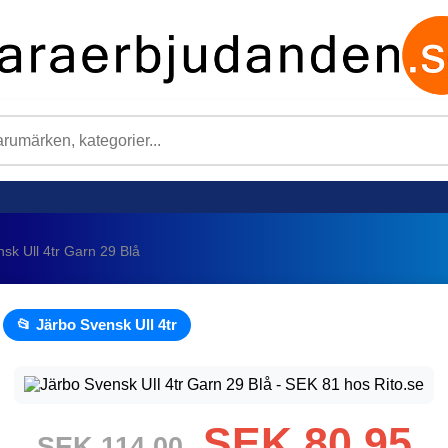
sk Ull 4tr Garn 29 Blå
📂 Järbo Svensk Ull 4tr
SEK 80,95
SEK 114,00