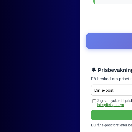
🔔 Prisbevaknin
Få besked om priset s
Jag samtycker till pr
integritetspolicyn
.
Du får e-post först efter b