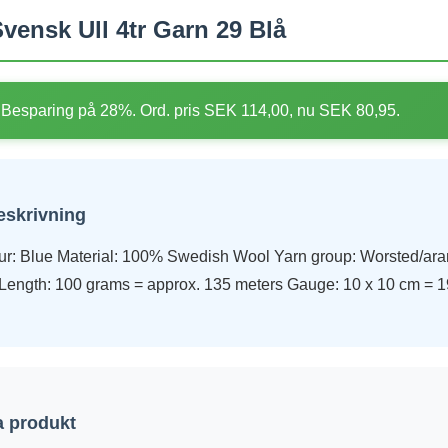
vensk Ull 4tr Garn 29 Blå
Besparing på 28%. Ord. pris SEK 114,00, nu SEK 80,95.
eskrivning
ur: Blue Material: 100% Swedish Wool Yarn group: Worsted/ara
Length: 100 grams = approx. 135 meters Gauge: 10 x 10 cm = 1
 produkt