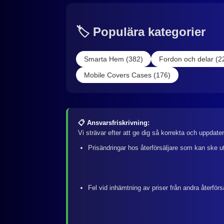
🏷️ Populära kategorier
Smarta Hem (382)
Fordon och delar (2
Mobile Covers Cases (176)
📋 Ansvarsfriskrivning:
Vi strävar efter att ge dig så korrekta och uppdate
Prisändringar hos återförsäljare som kan ske u
Fel vid inhämtning av priser från andra återförs