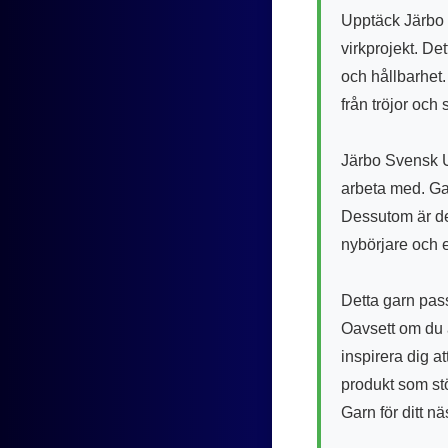
Upptäck Järbo S
virkprojekt. De
och hållbarhet. 
från tröjor och s
Järbo Svensk Ul
arbeta med. Gar
Dessutom är det 
nybörjare och 
Detta garn pass
Oavsett om du ä
inspirera dig 
produkt som stö
Garn för ditt n