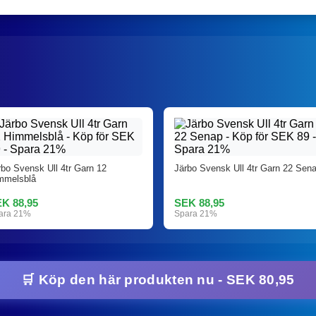
rbo Svensk Ull 4tr Garn 12
Järbo Svensk Ull 4tr Garn 22 Sen
mmelsblå
K 88,95
SEK 88,95
ara 21%
Spara 21%
🛒 Köp den här produkten nu - SEK 80,95