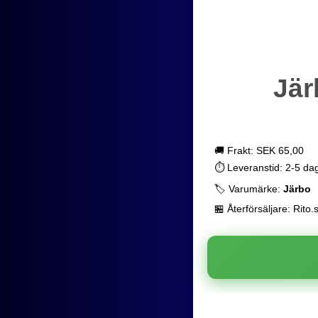
Jär
🚚 Frakt: SEK 65,00
⏱️ Leveranstid: 2-5 da
🏷️ Varumärke:
Järbo
🏪 Återförsäljare: Rito.