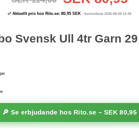
✅ Aktuellt pris hos Rito.se:
80,95 SEK
– kontrollerat 2026-08-09 12:49
bo Svensk Ull 4tr Garn 29
gar
se
🔎 Se erbjudande hos Rito.se –
SEK 80,95