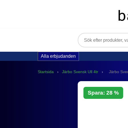
Alla erbjudanden
Startsida
›
Järbo Svensk Ull 4tr
›
Järbo Sven
Spara: 28 %