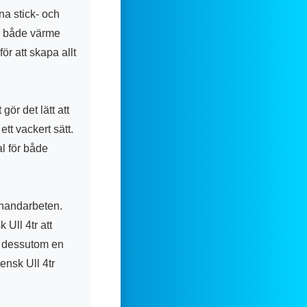
na stick- och
ger både värme
ör att skapa allt
gör det lätt att
tt vackert sätt.
al för både
 handarbeten.
Ull 4tr att
u dessutom en
ensk Ull 4tr