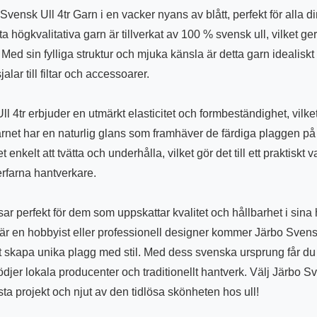
vensk Ull 4tr Garn i en vacker nyans av blått, perfekt för alla di
tta högkvalitativa garn är tillverkat av 100 % svensk ull, vilket 
Med sin fylliga struktur och mjuka känsla är detta garn idealiskt f
jalar till filtar och accessoarer.
l 4tr erbjuder en utmärkt elasticitet och formbeständighet, vilket 
net har en naturlig glans som framhäver de färdiga plaggen på e
enkelt att tvätta och underhålla, vilket gör det till ett praktiskt v
erfarna hantverkare.
ar perfekt för dem som uppskattar kvalitet och hållbarhet i sina
r en hobbyist eller professionell designer kommer Järbo Svensk 
att skapa unika plagg med stil. Med dess svenska ursprung får d
djer lokala producenter och traditionellt hantverk. Välj Järbo Sv
ästa projekt och njut av den tidlösa skönheten hos ull!