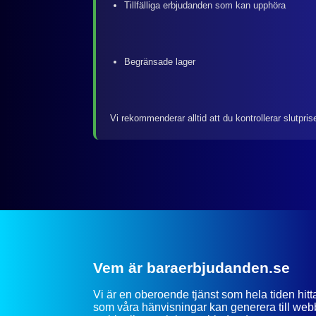
Tillfälliga erbjudanden som kan upphöra
Begränsade lager
Vi rekommenderar alltid att du kontrollerar slutpris
Vem är baraerbjudanden.se
Vi är en oberoende tjänst som hela tiden hit
som våra hänvisningar kan generera till webb