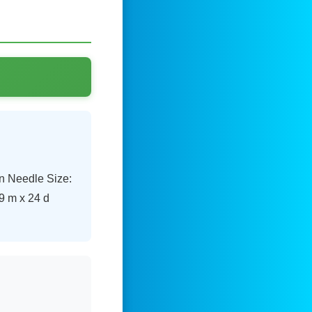
n Needle Size:
9 m x 24 d