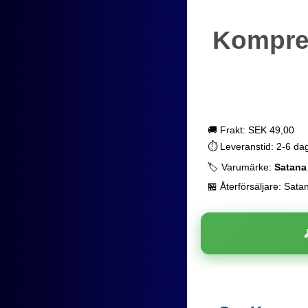
Kompres
🚚 Frakt: SEK 49,00
⏱️ Leveranstid: 2-6 da
🏷️ Varumärke:
Satana
🏪 Återförsäljare: Sata