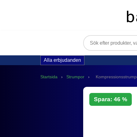
Alla erbjudanden
Startsida
›
Strumpor
›
Kompressionsstrumpor 
Spara: 46 %