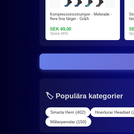
Kompressionsstrumpor - Melerade -
Sti
flera fina färger - Grå/li
fä
SEK 69,00
SE
Spara 46%
Sp
🏷️ Populära kategorier
Smarta Hem (402)
Hoerlurar Headset (
Målarpenslar (150)