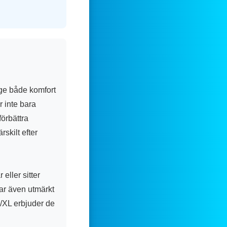
ge både komfort
r inte bara
örbättra
rskilt efter
ller sitter
ar även utmärkt
L/XL erbjuder de