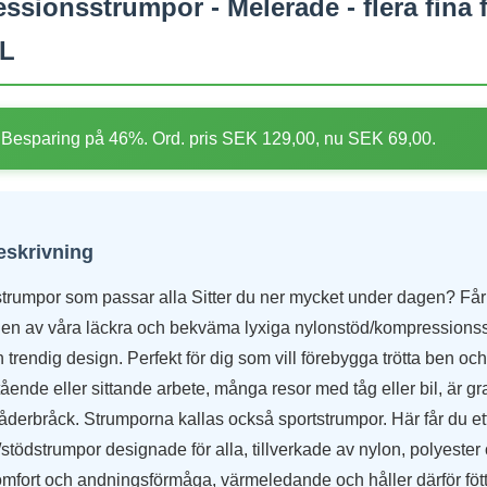
ionsstrumpor - Melerade - flera fina f
XL
Besparing på 46%. Ord. pris SEK 129,00, nu SEK 69,00.
eskrivning
rumpor som passar alla Sitter du ner mycket under dagen? Får 
en av våra läckra och bekväma lyxiga nylonstöd/kompressionss
h trendig design. Perfekt för dig som vill förebygga trötta ben och
tående eller sittande arbete, många resor med tåg eller bil, är gra
åderbråck. Strumporna kallas också sportstrumpor. Här får du et
tödstrumpor designade för alla, tillverkade av nylon, polyeste
mfort och andningsförmåga, värmeledande och håller därför fött