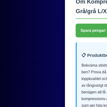
Om Kompress
Grå/grå L/
Spara pengar:
📋 Produktb
Bekväma stödst
ben? Prova då 
toppkvalitet oc
av långvarigt s
benägen att få 
kompressions-/s
som ger hög ko