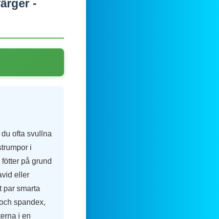
ärger -
du ofta svullna
trumpor i
 fötter på grund
vid eller
t par smarta
r och spandex,
erna i en