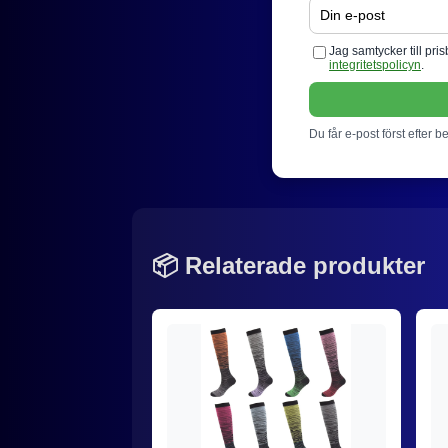
Jag samtycker till pr
integritetspolicyn
.
Du får e-post först efter b
📦 Relaterade produkter