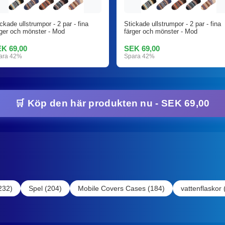
ckade ullstrumpor - 2 par - fina
Stickade ullstrumpor - 2 par - fina
rger och mönster - Mod
färger och mönster - Mod
K 69,00
SEK 69,00
ara 42%
Spara 42%
🛒 Köp den här produkten nu - SEK 69,00
232)
Spel (204)
Mobile Covers Cases (184)
vattenflaskor 