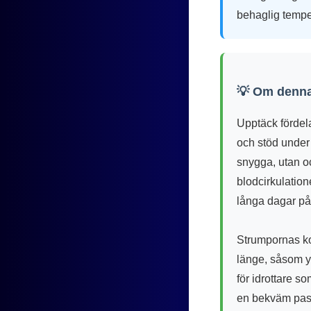
behaglig tempe
💡 Om denna
Upptäck fördel
och stöd under 
snygga, utan oc
blodcirkulatione
långa dagar på 
Strumpornas ko
länge, såsom y
för idrottare s
en bekväm pass