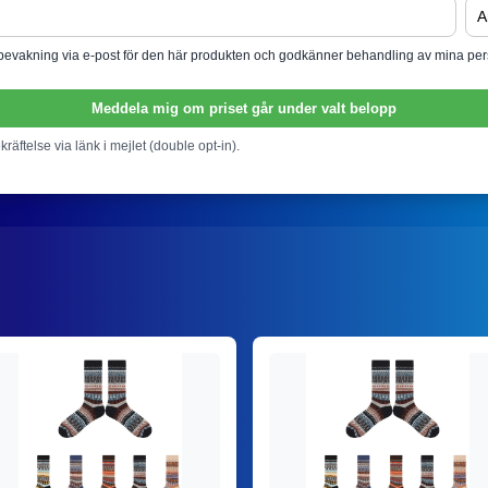
isbevakning via e-post för den här produkten och godkänner behandling av mina per
Meddela mig om priset går under valt belopp
ekräftelse via länk i mejlet (double opt-in).