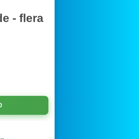
 - flera
0