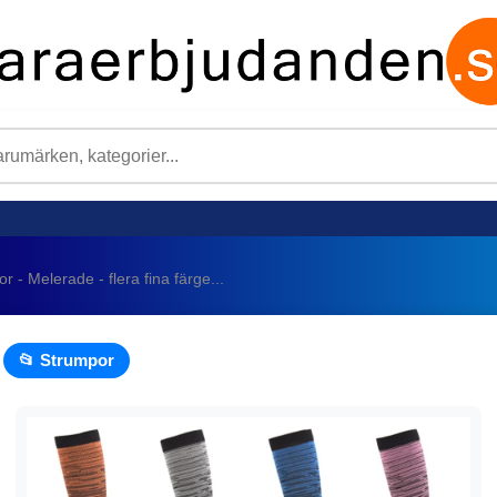
- Melerade - flera fina färge...
📂 Strumpor