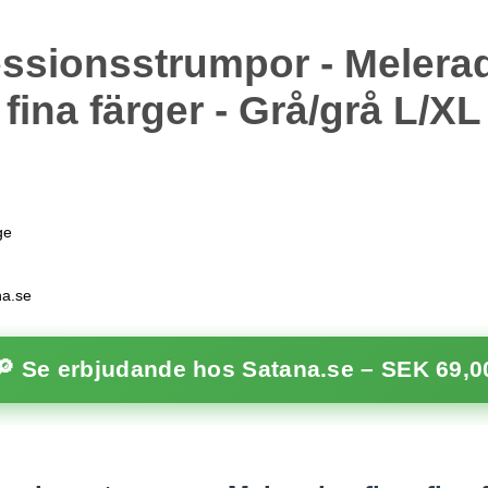
sionsstrumpor - Melerade
fina färger - Grå/grå L/XL
ge
na.se
🔎 Se erbjudande hos Satana.se –
SEK 69,0