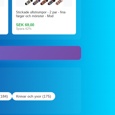
Stickade ullstrumpor - 2 par - fina
färger och mönster - Mod
SEK 69,00
Spara 42%
(184)
Knivar och yxor (175)