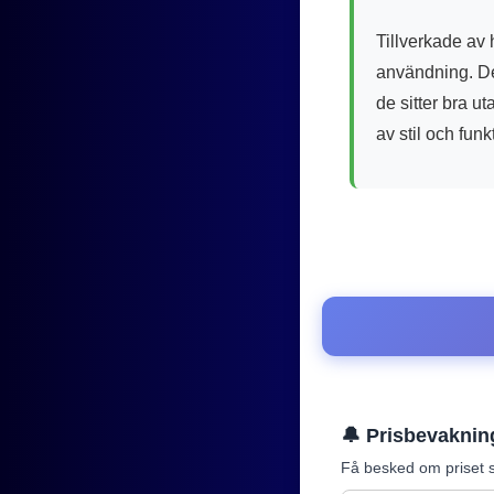
Tillverkade av 
användning. Den
de sitter bra 
av stil och fun
🔔 Prisbevaknin
Få besked om priset s