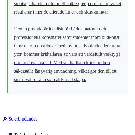
smutsiga händer och får ett bättre grepp om kritan, vilket
resulterar i mer detaljerade linjer och skuggningar.
Denna produkt är idealisk för både amatörer och
professionella konstnärer samt studenter inom bildkonst.
Oavsett om du arbetar med tavlor, skissblock eller andra
ytor, kommer krithållaren att vara ett värdefullt verktyg i
din kreativa arsenal. Med sin hållbara konstruktion
säkerställs långvarig användning, vilket gör den till ett
smart val för alla som älskar att skapa.
🔎 Se erbjudandet