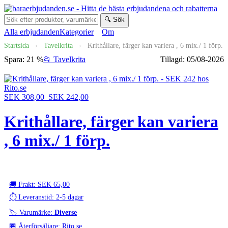
🔍 Sök
Alla erbjudanden
Kategorier
Om
Startsida
›
Tavelkrita
›
Krithållare, färger kan variera , 6 mix./ 1 förp.
Spara: 21 %
📂 Tavelkrita
Tillagd: 05/08-2026
SEK 308,00
SEK 242,00
Krithållare, färger kan variera
, 6 mix./ 1 förp.
🚚 Frakt: SEK 65,00
⏱️ Leveranstid: 2-5 dagar
🏷️ Varumärke:
Diverse
🏪 Återförsäljare: Rito.se