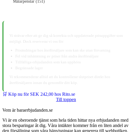
Målarpenslar (151)
📋 Ansvarsfriskrivning:
Vi strävar efter att ge dig så korrekta och uppdaterade prisuppgifter som
möjligt. Dock reserverar vi oss för:
Prisändringar hos återförsäljare som kan ske utan förvarning
Fel vid inhämtning av priser från andra återförsäljare
Tillfälliga erbjudanden som kan upphöra
Begränsade lager
Vi rekommenderar alltid att du kontrollerar slutpriset direkt hos
återförsäljaren innan du genomför ditt köp.
🛒 Köp nu för SEK 242,00 hos Rito.se
Till toppen
Vem är baraerbjudanden.se
Vi är en oberoende tjänst som hela tiden hittar nya erbjudanden med
stora besparingar åt dig. Våra intäkter kommer från en liten andel av
den försäljning som våra hänvisningar kan generera till webbutiken.