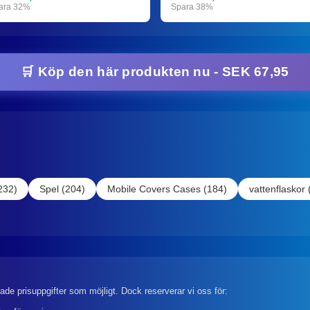
ara 32%
Spara 38%
🛒 Köp den här produkten nu - SEK 67,95
232)
Spel (204)
Mobile Covers Cases (184)
vattenflaskor 
rade prisuppgifter som möjligt. Dock reserverar vi oss för: