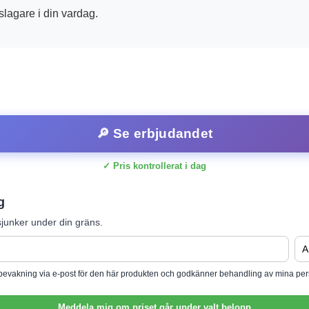
slagare i din vardag.
🔎 Se erbjudandet
✓ Pris kontrollerat i dag
g
junker under din gräns.
isbevakning via e-post för den här produkten och godkänner behandling av mina per
Meddela mig om priset går under valt belopp