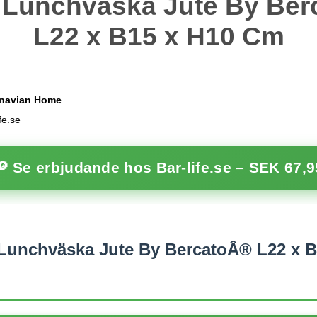
 Lunchväska Jute By Be
L22 x B15 x H10 Cm
navian Home
fe.se
🔎 Se erbjudande hos Bar-life.se –
SEK 67,9
Lunchväska Jute By BercatoÂ® L22 x B