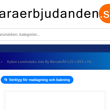
›
Kylare Lunchväska Jute By BercatoÂ® L22 x B15 x H1...
📂 Verktyg för matlagning och bakning