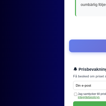
oumbärlig följe
🔔 Prisbevaknin
Få besked om priset s
Jag samtycker till pr
integritetspolicyn
.