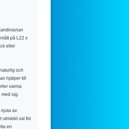
candinavian
 mått på L22 x
ck eller
naturlig och
n hjälper till
eller varma
a med sig.
 njuta av
 utmärkt val för
tta en