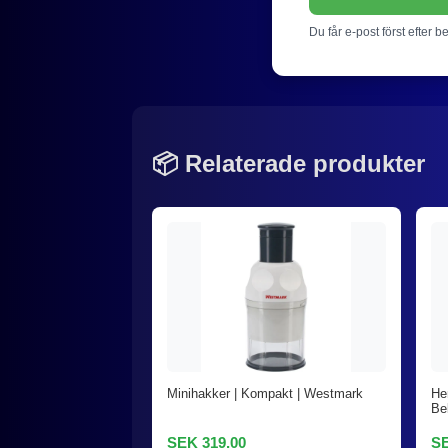
Du får e-post först efter b
📦 Relaterade produkter
Minihakker | Kompakt | Westmark
He
Be
SEK 319,00
SE