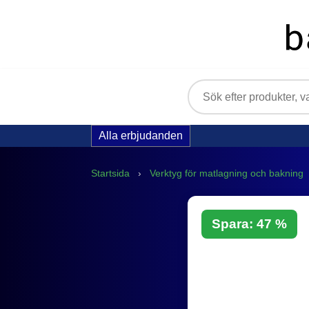
Alla erbjudanden
Startsida
›
Verktyg för matlagning och bakning
Spara: 47 %