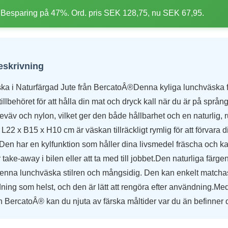
Besparing på 47%. Ord. pris SEK 128,75, nu SEK 67,95.
eskrivning
ka i Naturfärgad Jute från BercatoÂ®Denna kyliga lunchväska
 tillbehöret för att hålla din mat och dryck kall när du är på språ
uteväv och nylon, vilket ger den både hållbarhet och en naturlig, r
22 x B15 x H10 cm är väskan tillräckligt rymlig för att förvara 
 Den har en kylfunktion som håller dina livsmedel fräscha och kal
r take-away i bilen eller att ta med till jobbet.Den naturliga färg
enna lunchväska stilren och mångsidig. Den kan enkelt matcha
redning som helst, och den är lätt att rengöra efter användning.M
 BercatoÂ® kan du njuta av färska måltider var du än befinner d