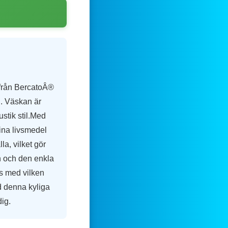
 från BercatoÂ®
ng. Väskan är
ustik stil.Med
dina livsmedel
la, vilket gör
en och den enkla
s med vilken
ed denna kyliga
ig.