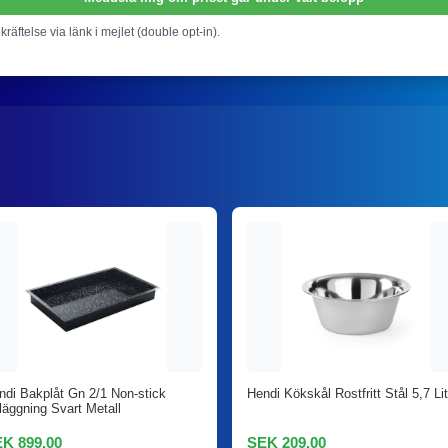
ekräftelse via länk i mejlet (double opt-in).
ndi Bakplåt Gn 2/1 Non-stick
Hendi Kökskål Rostfritt Stål 5,7 Lit
läggning Svart Metall
K 899,00
SEK 209,00