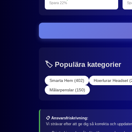
Spara 22%
Sp
🏷️ Populära kategorier
Smarta Hem (402)
Hoerlurar Headset (
Målarpenslar (150)
📋 Ansvarsfriskrivning:
Vi strävar efter att ge dig så korrekta och uppdate