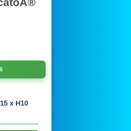
rcatoÂ®
5
15 x H10