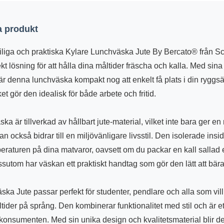
 produkt
iliga och praktiska Kylare Lunchväska Jute By Bercato® från S
t lösning för att hålla dina måltider fräscha och kalla. Med sina
r denna lunchväska kompakt nog att enkelt få plats i din ryggsä
et gör den idealisk för både arbete och fritid.
a är tillverkad av hållbart jute-material, vilket inte bara ger en 
an också bidrar till en miljövänligare livsstil. Den isolerade insida
eraturen på dina matvaror, oavsett om du packar en kall sallad 
utom har väskan ett praktiskt handtag som gör den lätt att bär
ka Jute passar perfekt för studenter, pendlare och alla som vill
der på språng. Den kombinerar funktionalitet med stil och är ett
onsumenten. Med sin unika design och kvalitetsmaterial blir de