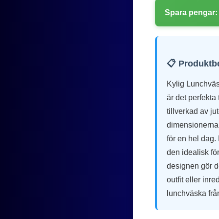
Spara pengar:
📋 Produktb
Kylig Lunchväs
är det perfekta
tillverkad av j
dimensionerna L
för en hel dag.
den idealisk fö
designen gör d
outfit eller in
lunchväska från