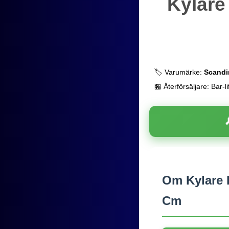
Kylare
🏷️ Varumärke:
Scandi
🏪 Återförsäljare: Bar-li
Om Kylare 
Cm