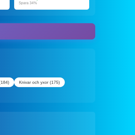
Spara 34%
(184)
Knivar och yxor (175)