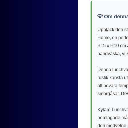
💡 Om denna
Upptäck den st
Home, en perfek
B15 x H10 cm ä
handväska, vilk
Denna lunchväsk
rustik känsla ut
att bevara temp
smörgåsar. Dess
Kylare Lunchväs
hemlagade målti
den medvetne k