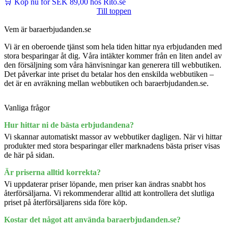
🛒 Köp nu för SEK 89,00 hos Rito.se
Till toppen
Vem är baraerbjudanden.se
Vi är en oberoende tjänst som hela tiden hittar nya erbjudanden med
stora besparingar åt dig. Våra intäkter kommer från en liten andel av
den försäljning som våra hänvisningar kan generera till webbutiken.
Det påverkar inte priset du betalar hos den enskilda webbutiken –
det är en avräkning mellan webbutiken och baraerbjudanden.se.
Vanliga frågor
Hur hittar ni de bästa erbjudandena?
Vi skannar automatiskt massor av webbutiker dagligen. När vi hittar
produkter med stora besparingar eller marknadens bästa priser visas
de här på sidan.
Är priserna alltid korrekta?
Vi uppdaterar priser löpande, men priser kan ändras snabbt hos
återförsäljarna. Vi rekommenderar alltid att kontrollera det slutliga
priset på återförsäljarens sida före köp.
Kostar det något att använda baraerbjudanden.se?