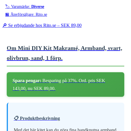
🏷️ Varumärke:
Diverse
🏪 Återförsäljare: Rito.se
🔎 Se erbjudande hos Rito.se –
SEK 89,00
Om Mini DIY Kit Makramé, Armband, svart,
olivbrun, sand, 1 förp.
Spara pengar:
Besparing på 37%. Ord. pris SEK
143,00, nu SEK 89,00.
📋 Produktbeskrivning
Med det här kitet kan du göra fina handknutna armband