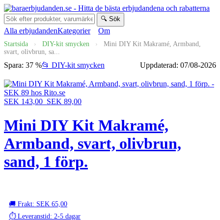
🔍 Sök
Alla erbjudanden
Kategorier
Om
Startsida
›
DIY-kit smycken
›
Mini DIY Kit Makramé, Armband,
svart, olivbrun, sa...
Spara: 37 %
📂 DIY-kit smycken
Uppdaterad: 07/08-2026
SEK 143,00
SEK 89,00
Mini DIY Kit Makramé,
Armband, svart, olivbrun,
sand, 1 förp.
🚚 Frakt: SEK 65,00
⏱️ Leveranstid: 2-5 dagar