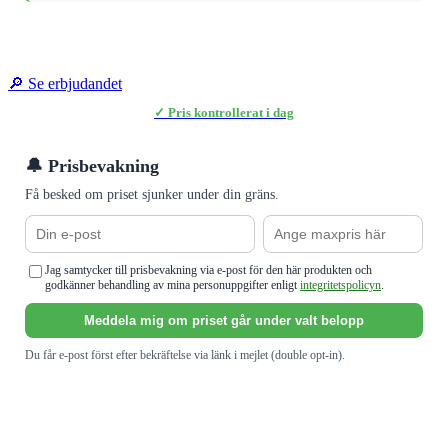
🔎 Se erbjudandet
✓ Pris kontrollerat i dag
🔔 Prisbevakning
Få besked om priset sjunker under din gräns.
Jag samtycker till prisbevakning via e-post för den här produkten och
godkänner behandling av mina personuppgifter enligt
integritetspolicyn
.
Meddela mig om priset går under valt belopp
Du får e-post först efter bekräftelse via länk i mejlet (double opt-in).