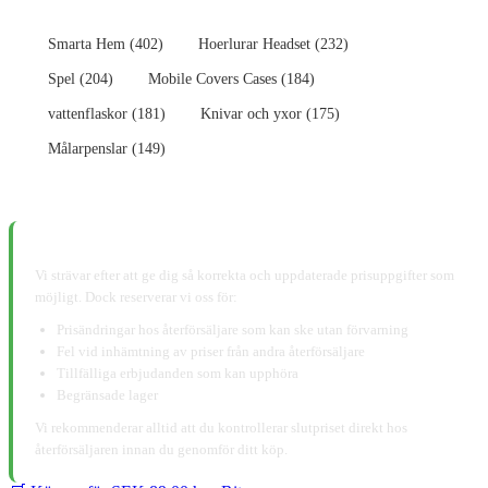
Smarta Hem (402)
Hoerlurar Headset (232)
Spel (204)
Mobile Covers Cases (184)
vattenflaskor (181)
Knivar och yxor (175)
Målarpenslar (149)
📋 Ansvarsfriskrivning:
Vi strävar efter att ge dig så korrekta och uppdaterade prisuppgifter som
möjligt. Dock reserverar vi oss för:
Prisändringar hos återförsäljare som kan ske utan förvarning
Fel vid inhämtning av priser från andra återförsäljare
Tillfälliga erbjudanden som kan upphöra
Begränsade lager
Vi rekommenderar alltid att du kontrollerar slutpriset direkt hos
återförsäljaren innan du genomför ditt köp.