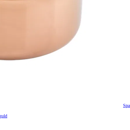
Spa
guld