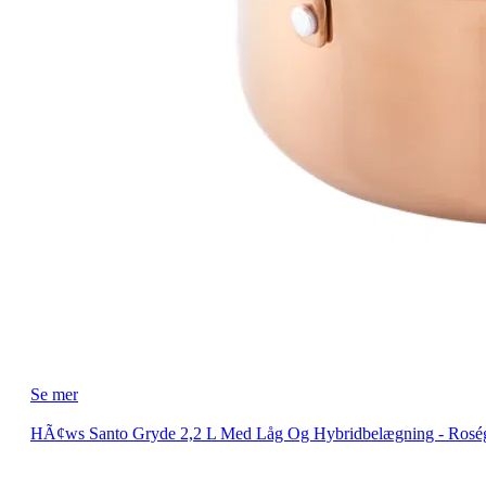
Se mer
HÃ¢ws Santo Gryde 2,2 L Med Låg Og Hybridbelægning - Rosé