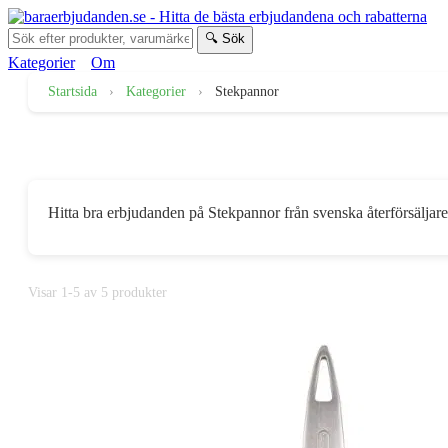
🔍 Sök
Kategorier
Om
Startsida
›
Kategorier
›
Stekpannor
Erbjudanden på Stekpannor
Hitta bra erbjudanden på Stekpannor från svenska återförsäljar
Visar 1-5 av 5 produkter