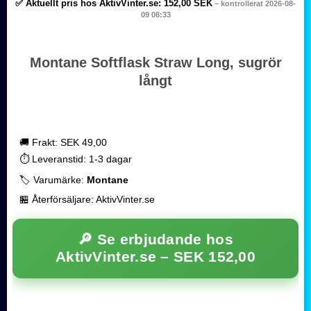
✅ Aktuellt pris hos AktivVinter.se:
152,00 SEK
– kontrollerat 2026-08-
09 08:33
Montane Softflask Straw Long, sugrör
långt
🚚 Frakt: SEK 49,00
⏱️ Leveranstid: 1-3 dagar
🏷️ Varumärke:
Montane
🏪 Återförsäljare: AktivVinter.se
🔎 Se erbjudande hos
AktivVinter.se –
SEK 152,00