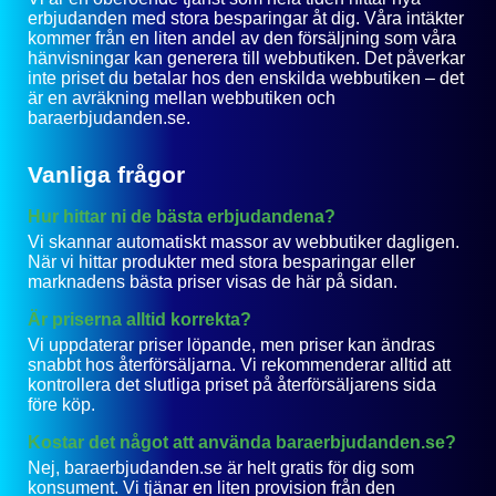
erbjudanden med stora besparingar åt dig. Våra intäkter
kommer från en liten andel av den försäljning som våra
hänvisningar kan generera till webbutiken. Det påverkar
inte priset du betalar hos den enskilda webbutiken – det
är en avräkning mellan webbutiken och
baraerbjudanden.se.
Vanliga frågor
Hur hittar ni de bästa erbjudandena?
Vi skannar automatiskt massor av webbutiker dagligen.
När vi hittar produkter med stora besparingar eller
marknadens bästa priser visas de här på sidan.
Är priserna alltid korrekta?
Vi uppdaterar priser löpande, men priser kan ändras
snabbt hos återförsäljarna. Vi rekommenderar alltid att
kontrollera det slutliga priset på återförsäljarens sida
före köp.
Kostar det något att använda baraerbjudanden.se?
Nej, baraerbjudanden.se är helt gratis för dig som
konsument. Vi tjänar en liten provision från den