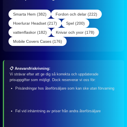
Smarta Hem (382)
Fordon och delar (222)
Hoerlurar Headset (217)
Spel (200)
vattenflaskor (182)
Knivar och yxor (178)
Mobile Covers Cases (176)
📋 Ansvarsfriskrivning:
Vi strävar efter att ge dig så korrekta och uppdaterade
prisuppgifter som möjligt. Dock reserverar vi oss för:
Prisändringar hos återförsäljare som kan ske utan förvarning
Fel vid inhämtning av priser från andra återförsäljare