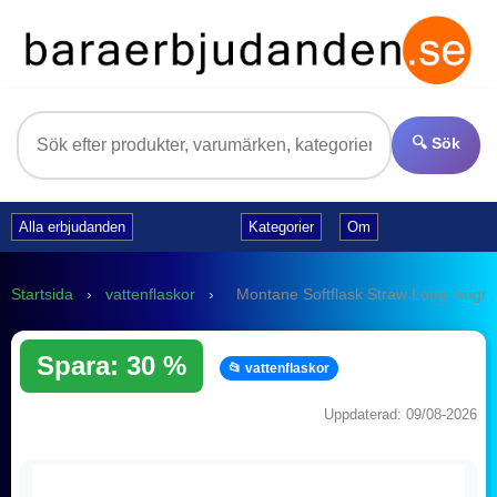
🔍 Sök
Alla erbjudanden
Kategorier
Om
Startsida
›
vattenflaskor
›
Montane Softflask Straw Long, sugrör
Spara: 30 %
📂 vattenflaskor
Uppdaterad: 09/08-2026