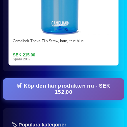
Camelbak Thrive Flip Straw, barn, true blue
SEK 215,00
Spara 20%
🛒 Köp den här produkten nu - SEK
152,00
🏷️ Populära kategorier