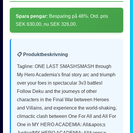
Spara pengar:
Besparing på 48%. Ord. pris
SEK 630,00, nu SEK 326,00.
📋 Produktbeskrivning
Tagline: ONE LAST SMASHSMASH through
My Hero Academia's final story arc and triumph
over your foes in spectacular 3v3 battles!
Follow Deku and the journeys of other
characters in the Final War between Heroes
and Villains, and experience the world-shaking,
climactic clash between One For All and All For
One in MY HERO ACADEMIA: All&apos;s
Justice!MY HERO ACADEMIA: All&apos;s