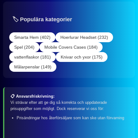
🏷️ Populära kategorier
Smarta Hem (402)
Hoerlurar Headset (232)
Spel (204)
Mobile Covers Cases (184)
vattenflaskor (181)
Knivar och yxor (175)
Målarpenslar (149)
📋 Ansvarsfriskrivning:
Vi strävar efter att ge dig så korrekta och uppdaterade
prisuppgifter som möjligt. Dock reserverar vi oss för:
Prisändringar hos återförsäljare som kan ske utan förvarning