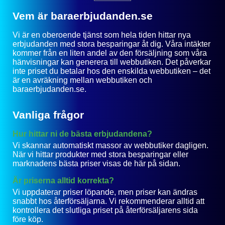
Vem är baraerbjudanden.se
Vi är en oberoende tjänst som hela tiden hittar nya
erbjudanden med stora besparingar åt dig. Våra intäkter
kommer från en liten andel av den försäljning som våra
hänvisningar kan generera till webbutiken. Det påverkar
inte priset du betalar hos den enskilda webbutiken – det
är en avräkning mellan webbutiken och
baraerbjudanden.se.
Vanliga frågor
Hur hittar ni de bästa erbjudandena?
Vi skannar automatiskt massor av webbutiker dagligen.
När vi hittar produkter med stora besparingar eller
marknadens bästa priser visas de här på sidan.
Är priserna alltid korrekta?
Vi uppdaterar priser löpande, men priser kan ändras
snabbt hos återförsäljarna. Vi rekommenderar alltid att
kontrollera det slutliga priset på återförsäljarens sida
före köp.