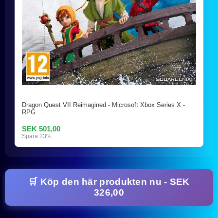
Dragon Quest VII Reimagined - Microsoft Xbox Series X -
RPG
SEK 501,00
Spara 23%
🛒 Köp den här produkten nu - SEK
326,00