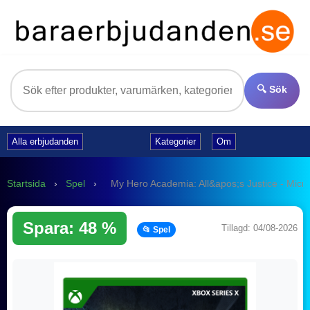
🔍 Sök
Alla erbjudanden
Kategorier
Om
Startsida
›
Spel
›
My Hero Academia: All&apos;s Justice - Micros
Spara: 48 %
Tillagd: 04/08-2026
📂 Spel