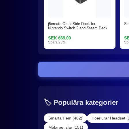
j5create Omni Side Dock for
Si
Nintendo Switch 2 and Steam Deck
SEK 669,00
SE
Spara 23%
Sp
🏷️ Populära kategorier
Smarta Hem (402)
Hoerlurar Headset (
Målarpenslar (151)