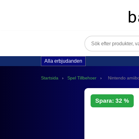
Alla erbjudanden
Startsida
›
Spel Tillbehoer
›
Nintendo amiibo
Spara: 32 %