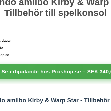
ndo amiibo Kirby & Warp 
Tillbehör till spelkonsol
ardagar
do
hop.se
 Se erbjudande hos Proshop.se –
SEK 340,
 amiibo Kirby & Warp Star - Tillbehör t