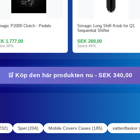
magic P2000 Clutch - Pedals
Simagic Long Shift Knob for Q1
Sequential Shifter
K 1.777,00
SEK 269,00
ara 36%
Spara 46%
🛒 Köp den här produkten nu - SEK 340,00
232)
Spel (204)
Mobile Covers Cases (185)
vattenflaskor 