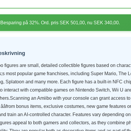
Besparing på 32%. Ord. pris SEK 501,00, nu SEK 340,00.
eskrivning
 figures are small, detailed collectible figures based on charac
s most popular game franchises, including Super Mario, The L
g, Splatoon and many more. Each figure has a built-in NFC chip
to interact with compatible games on Nintendo Switch, Wii U a
ers.Scanning an Amiibo with your console can grant access to a
ââfrom bonus items, exclusive costumes, new game features o
 and train an AI-controlled character. Features vary depending on
gures appeal to both gamers and collectors, as they combine ph
nality. They are popular both as decorative items and as part of 