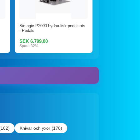
Simagic P2000 hydraulisk pedalsats
- Pedals
SEK 6.799,00
Spara 32%
(182)
Knivar och yxor (178)