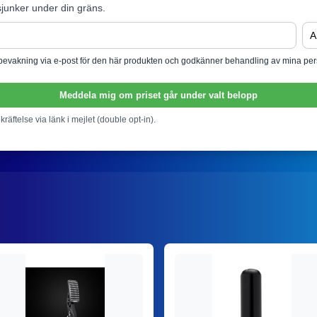
junker under din gräns.
isbevakning via e-post för den här produkten och godkänner behandling av mina per
Meddela mig om priset går under valt belopp
ekräftelse via länk i mejlet (double opt-in).