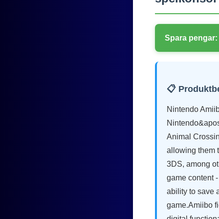
Spara pengar:
📋 Produktb
Nintendo Amiibo
Nintendo&apos;
Animal Crossin
allowing them 
3DS, among oth
game content - 
ability to save
game.Amiibo fi
digital functio