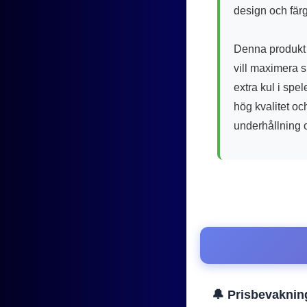
design och fär
Denna produkt 
vill maximera s
extra kul i spel
hög kvalitet oc
underhållning o
🔔 Prisbevaknin