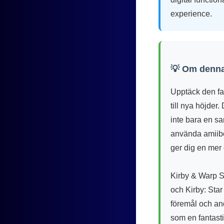
experience.
💡 Om denna
Upptäck den fan
till nya höjder
inte bara en sa
använda amiibon
ger dig en mer
Kirby & Warp S
och Kirby: Star
föremål och an
som en fantasti