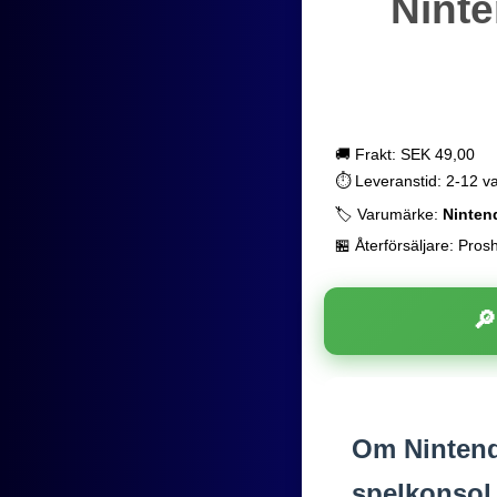
Ninte
🚚 Frakt: SEK 49,00
⏱️ Leveranstid: 2-12 v
🏷️ Varumärke:
Ninten
🏪 Återförsäljare: Pros

Om Nintendo
spelkonsol