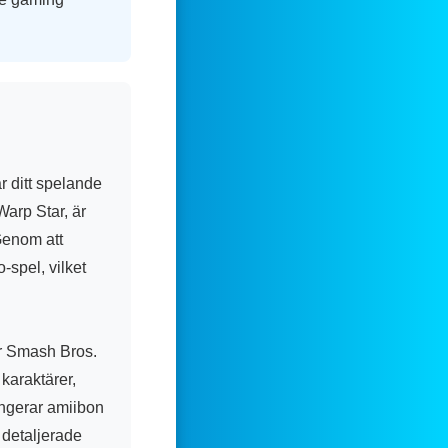
r ditt spelande
Warp Star, är
Genom att
-spel, vilket
r Smash Bros.
 karaktärer,
ungerar amiibon
 detaljerade