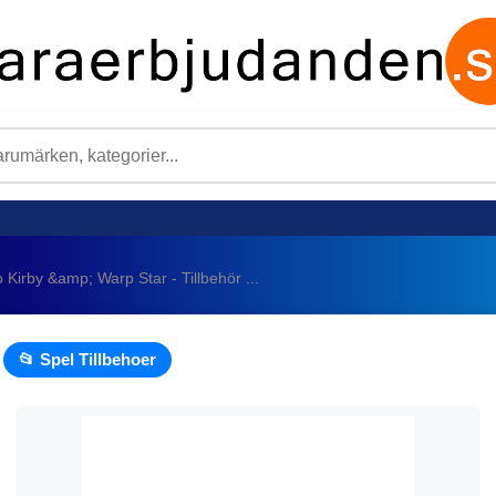
 Kirby &amp; Warp Star - Tillbehör ...
📂 Spel Tillbehoer