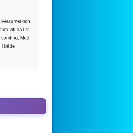
niversumet och
ra vill ha lite
din samling. Med
g i både