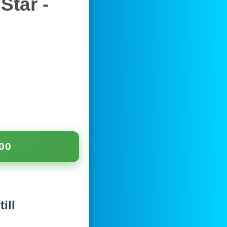
Star -
00
ill