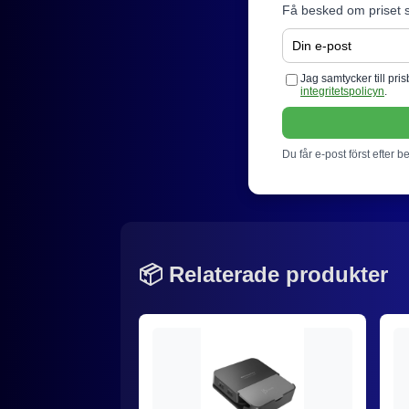
Få besked om priset s
Jag samtycker till pr
integritetspolicyn
.
Du får e-post först efter b
📦 Relaterade produkter