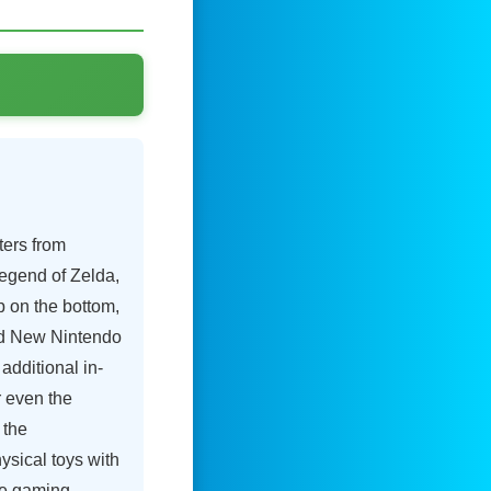
ters from
egend of Zelda,
 on the bottom,
nd New Nintendo
dditional in-
r even the
 the
ysical toys with
the gaming