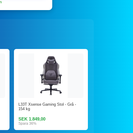
n
L33T Xsense Gaming Stol - Grå -
154 kg
SEK 1.849,00
Spara 36%