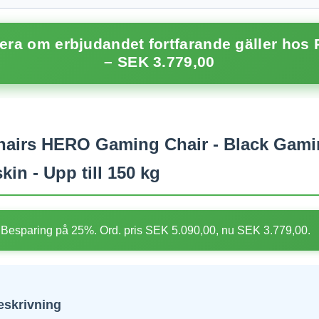
lera om erbjudandet fortfarande gäller hos
– SEK 3.779,00
airs HERO Gaming Chair - Black Gamin
kin - Upp till 150 kg
Besparing på 25%. Ord. pris SEK 5.090,00, nu SEK 3.779,00.
eskrivning