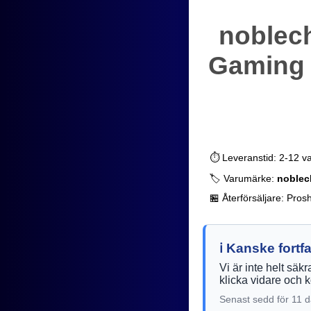
noblec
Gaming S
⏱️ Leveranstid: 2-12 v
🏷️ Varumärke:
noblec
🏪 Återförsäljare: Pros
ℹ️ Kanske fort
Vi är inte helt säk
klicka vidare och k
Senast sedd för 11 