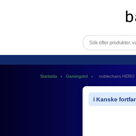
Startsida
›
Gamingstol
›
noblechairs HERO G
ℹ️ Kanske fortf