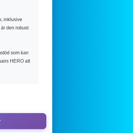
, inklusive
 är den robust
mstöd som kan
hairs HERO att
r