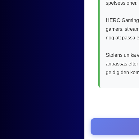
spelsessioner.
HERO Gaming Ch
gamers, streame
nog att passa 
Stolens unika 
anpassas efter
ge dig den komf