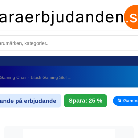
aming Chair - Black Gaming Stol ...
Spara: 25 %
arande på erbjudande
📂 Gamin