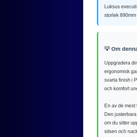
Luksus executiv
storlek 890mm 
💡 Om denna
Uppgradera din
ergonomisk gam
svarta finish i
och komfort un
En av de mest 
Den justerbara 
om du sitter upp
sitsen och nack