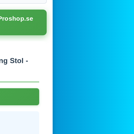
 Proshop.se
g Stol -