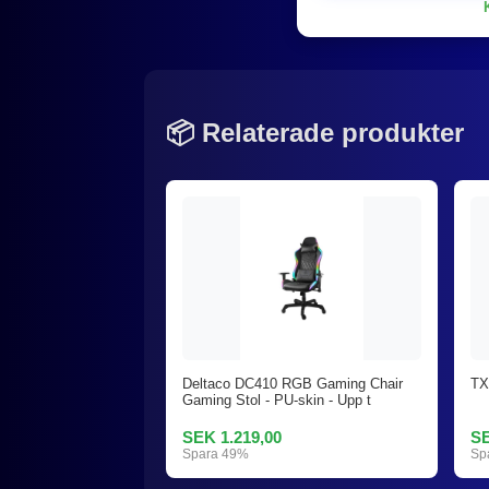
📦 Relaterade produkter
Deltaco DC410 RGB Gaming Chair
TX
Gaming Stol - PU-skin - Upp t
SEK 1.219,00
SE
Spara 49%
Sp