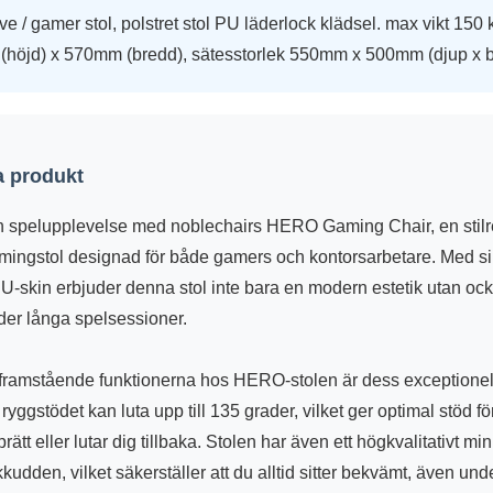
e / gamer stol, polstret stol PU läderlock klädsel. max vikt 150
(höjd) x 570mm (bredd), sätesstorlek 550mm x 500mm (djup x b
 produkt
 spelupplevelse med noblechairs HERO Gaming Chair, en stil
ingstol designad för både gamers och kontorsarbetare. Med si
 PU-skin erbjuder denna stol inte bara en modern estetik utan oc
der långa spelsessioner.
framstående funktionerna hos HERO-stolen är dess exceptionel
ryggstödet kan luta upp till 135 grader, vilket ger optimal stöd f
rätt eller lutar dig tillbaka. Stolen har även ett högkvalitativt m
kudden, vilket säkerställer att du alltid sitter bekvämt, även und