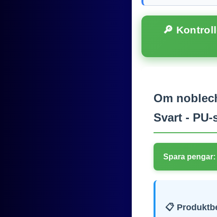
🔎 Kontrol
Om noblech
Svart - PU-s
Spara pengar:
📋 Produktb