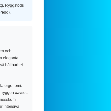
 kg. Ryggstöds
redd).
ren och
n eleganta
kså hållbarhet
la ergonomi.
ör ryggen oavsett
innesskum i
er intensiva