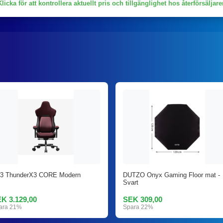
Klicka för att kontrollera aktuellt pris och tillgänglighet hos återförsäljare
3 ThunderX3 CORE Modern
DUTZO Onyx Gaming Floor mat -
Svart
K 3.129,00
SEK 309,00
ara 21%
Spara 22%