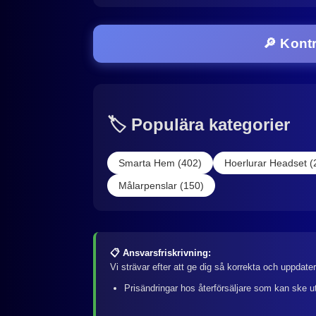
🔎 Kont
🏷️ Populära kategorier
Smarta Hem (402)
Hoerlurar Headset (
Målarpenslar (150)
📋 Ansvarsfriskrivning:
Vi strävar efter att ge dig så korrekta och uppdate
Prisändringar hos återförsäljare som kan ske u