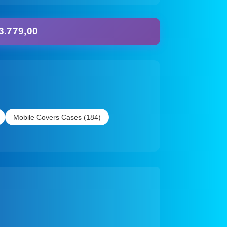
3.779,00
Mobile Covers Cases (184)