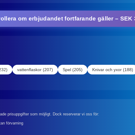
rollera om erbjudandet fortfarande gäller – SEK 
232)
vattenflaskor (207)
Spel (205)
Knivar och yxor (188)
rade prisuppgifter som möjligt. Dock reserverar vi oss för:
tan förvarning