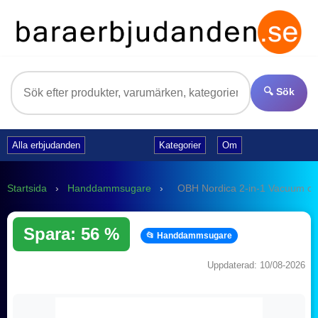
🔍 Sök
Alla erbjudanden
Kategorier
Om
Startsida
›
Handdammsugare
›
OBH Nordica 2-in-1 Vacuum cl
Spara: 56 %
📂 Handdammsugare
Uppdaterad: 10/08-2026