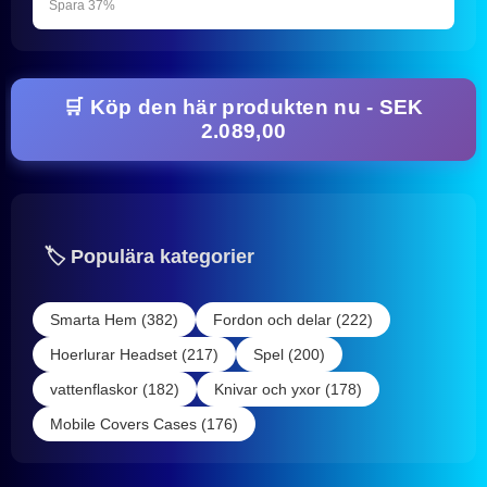
Spara 37%
🛒 Köp den här produkten nu - SEK
2.089,00
🏷️ Populära kategorier
Smarta Hem (382)
Fordon och delar (222)
Hoerlurar Headset (217)
Spel (200)
vattenflaskor (182)
Knivar och yxor (178)
Mobile Covers Cases (176)