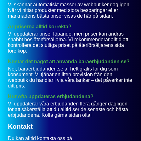
Vi skannar automatiskt massor av webbutiker dagligen.
När vi hittar produkter med stora besparingar eller
marknadens bästa priser visas de här på sidan.
Är priserna alltid korrekta?
Vi uppdaterar priser löpande, men priser kan ändras
snabbt hos återförsäljarna. Vi rekommenderar alltid att
kontrollera det slutliga priset på återförsäljarens sida
före köp.
Kostar det något att använda baraerbjudanden.se?
Nej, baraerbjudanden.se är helt gratis för dig som
konsument. Vi tjänar en liten provision från den
webbutik du handlar i via våra länkar – det påverkar inte
ditt pris.
Hur ofta uppdateras erbjudandena?
Vi uppdaterar våra erbjudanden flera gånger dagligen
för att säkerställa att du alltid ser de senaste och bästa
erbjudandena. Kolla gärna sidan ofta!
Kontakt
Du kan alltid kontakta oss på